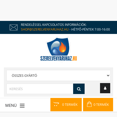
RENDELÉSSEL KAPCSOLATOS INFORMÁCIÓK:
SHOP@SZERELVENYARUHAZ.HU
- HÉTFŐ-PÉNTEK 7:00-16:00
0 TERMÉK
0 TERMÉK
MENÜ