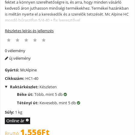
fektet a könnyen szerelhetőségre is, és arra, hogy minden vásárló
kedvező áron juthasson minőségi termékekhez. Termékei hazánkban
is méltán nyerte el a kereskedők és a szerelők tetszését. Mc Alpine HC
mosdó búraszifon 5/4-40 + fix leeresztővel
Részletes leírás és jellemzés
0 vélemény
új vélemény
Gyártó:
McAlpine
Cikkszám:
HC1-40
Raktárkészlet:
Készleten
Béke út:
Több, mint 5 db
Tétényi út:
Kevesebb, mint 5 db
Súly:
1 kg
1.556Ft