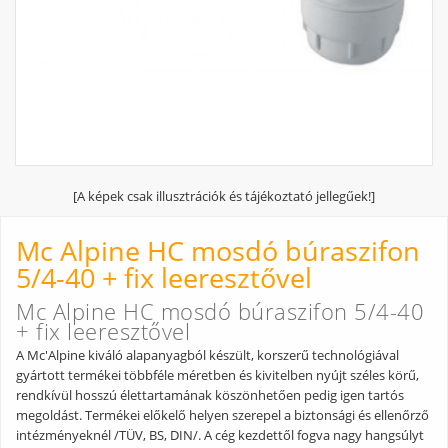
[A képek csak illusztrációk és tájékoztató jellegűek!]
Mc Alpine HC mosdó búraszifon
5/4-40 + fix leeresztővel
Mc Alpine HC mosdó búraszifon 5/4-40
+ fix leeresztővel
A Mc'Alpine kiváló alapanyagból készült, korszerű technológiával
gyártott termékei többféle méretben és kivitelben nyújt széles körű,
rendkívül hosszú élettartamának köszönhetően pedig igen tartós
megoldást. Termékei előkelő helyen szerepel a biztonsági és ellenőrző
intézményeknél /TÜV, BS, DIN/. A cég kezdettől fogva nagy hangsúlyt