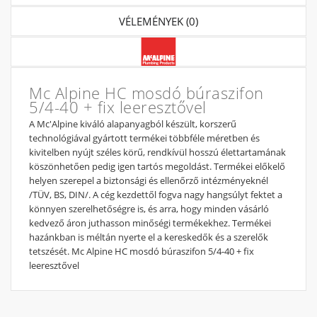
VÉLEMÉNYEK (0)
Mc Alpine HC mosdó búraszifon
5/4-40 + fix leeresztővel
A Mc'Alpine kiváló alapanyagból készült, korszerű
technológiával gyártott termékei többféle méretben és
kivitelben nyújt széles körű, rendkívül hosszú élettartamának
köszönhetően pedig igen tartós megoldást. Termékei előkelő
helyen szerepel a biztonsági és ellenőrző intézményeknél
/TÜV, BS, DIN/. A cég kezdettől fogva nagy hangsúlyt fektet a
könnyen szerelhetőségre is, és arra, hogy minden vásárló
kedvező áron juthasson minőségi termékekhez. Termékei
hazánkban is méltán nyerte el a kereskedők és a szerelők
tetszését. Mc Alpine HC mosdó búraszifon 5/4-40 + fix
leeresztővel