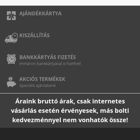
AJÁNDÉKKÁRTYA
KISZÁLLÍTÁS
BANKKÁRTYÁS FIZETÉS
Immáron bankkártyával is fizethet!
AKCIÓS TERMÉKEK
Speciális ajánlataink
Áraink bruttó árak, csak internetes
vásárlás esetén érvényesek, más bolti
kedvezménnyel nem vonhatók össze!