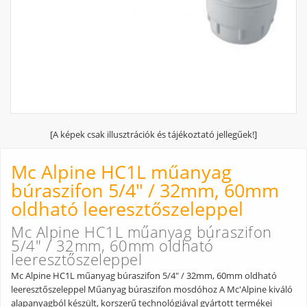
[A képek csak illusztrációk és tájékoztató jellegűek!]
Mc Alpine HC1L műanyag
búraszifon 5/4" / 32mm, 60mm
oldható leeresztőszeleppel
Mc Alpine HC1L műanyag búraszifon
5/4" / 32mm, 60mm oldható
leeresztőszeleppel
Mc Alpine HC1L műanyag búraszifon 5/4" / 32mm, 60mm oldható
leeresztőszeleppel Műanyag búraszifon mosdóhoz A Mc'Alpine kiváló
alapanyagból készült, korszerű technológiával gyártott termékei