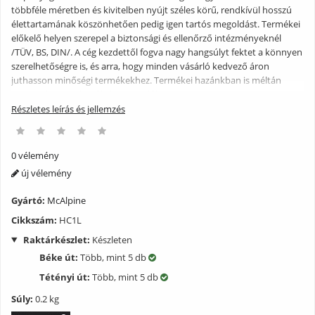
többféle méretben és kivitelben nyújt széles körű, rendkívül hosszú
élettartamának köszönhetően pedig igen tartós megoldást. Termékei
előkelő helyen szerepel a biztonsági és ellenőrző intézményeknél
/TÜV, BS, DIN/. A cég kezdettől fogva nagy hangsúlyt fektet a könnyen
szerelhetőségre is, és arra, hogy minden vásárló kedvező áron
juthasson minőségi termékekhez. Termékei hazánkban is méltán
nyerte el a kereskedők és a szerelők tetszését.
Részletes leírás és jellemzés
0 vélemény
új vélemény
Gyártó:
McAlpine
Cikkszám:
HC1L
Raktárkészlet:
Készleten
Béke út:
Több, mint 5 db
Tétényi út:
Több, mint 5 db
Súly:
0.2 kg