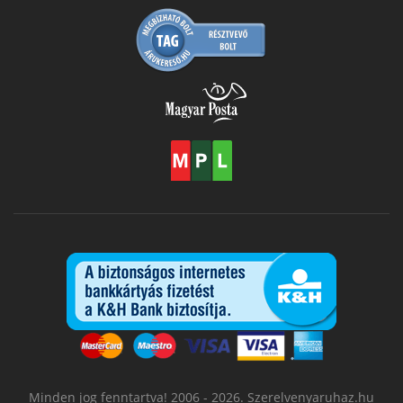
Minden jog fenntartva! 2006 - 2026. Szerelvenyaruhaz.hu