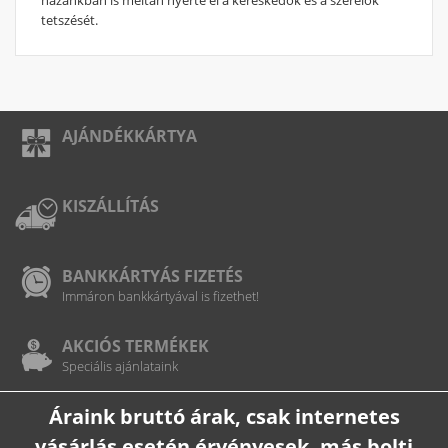
tetszését.
AJÁNDÉKKÁRTYA
KISZÁLLÍTÁS
BANKKÁRTYÁS FIZETÉS
Immáron bankkártyával is fizethet!
AKCIÓS TERMÉKEK
Speciális ajánlataink
Áraink bruttó árak, csak internetes
vásárlás esetén érvényesek, más bolti