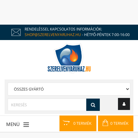
RENDELÉSSEL KAPCSOLATOS INFORMÁCIÓK:
SHOP@SZERELVENYARUHAZ.HU
- HÉTFŐ-PÉNTEK 7:00-16:00
0 TERMÉK
0 TERMÉK
MENÜ