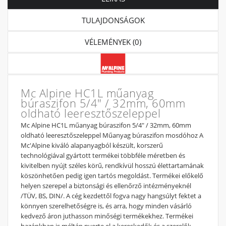
TULAJDONSÁGOK
VÉLEMÉNYEK (0)
Mc Alpine HC1L műanyag
búraszifon 5/4" / 32mm, 60mm
oldható leeresztőszeleppel
Mc Alpine HC1L műanyag búraszifon 5/4" / 32mm, 60mm
oldható leeresztőszeleppel Műanyag búraszifon mosdóhoz A
Mc'Alpine kiváló alapanyagból készült, korszerű
technológiával gyártott termékei többféle méretben és
kivitelben nyújt széles körű, rendkívül hosszú élettartamának
köszönhetően pedig igen tartós megoldást. Termékei előkelő
helyen szerepel a biztonsági és ellenőrző intézményeknél
/TÜV, BS, DIN/. A cég kezdettől fogva nagy hangsúlyt fektet a
könnyen szerelhetőségre is, és arra, hogy minden vásárló
kedvező áron juthasson minőségi termékekhez. Termékei
hazánkban is méltán nyerte el a kereskedők és a szerelők