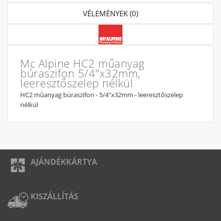
VÉLEMÉNYEK (0)
Mc Alpine HC2 műanyag
búraszifon 5/4"x32mm,
leeresztőszelep nélkül
HC2 műanyag búraszifon - 5/4"x32mm - leeresztőszelep
nélkül
AJÁNDÉKKÁRTYA
KISZÁLLÍTÁS