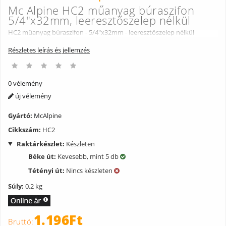
Mc Alpine HC2 műanyag búraszifon
5/4"x32mm, leeresztőszelep nélkül
HC2 műanyag búraszifon - 5/4"x32mm - leeresztőszelep nélkül
Részletes leírás és jellemzés
0 vélemény
új vélemény
Gyártó:
McAlpine
Cikkszám:
HC2
Raktárkészlet:
Készleten
Béke út:
Kevesebb, mint 5 db
Tétényi út:
Nincs készleten
Súly:
0.2 kg
1.196Ft