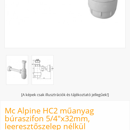
[A képek csak illusztrációk és tájékoztató jellegűek!]
Mc Alpine HC2 műanyag
búraszifon 5/4"x32mm,
leeresztőszelep nélkül