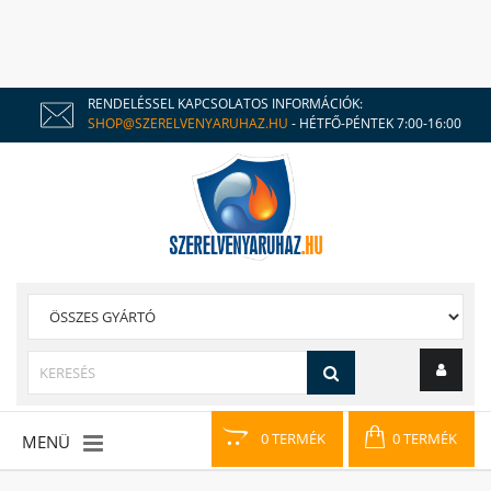
RENDELÉSSEL KAPCSOLATOS INFORMÁCIÓK:
SHOP@SZERELVENYARUHAZ.HU
- HÉTFŐ-PÉNTEK 7:00-16:00
0 TERMÉK
0 TERMÉK
MENÜ