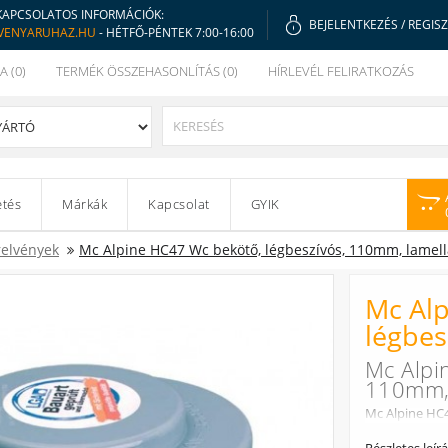
KAPCSOLATOS INFORMÁCIÓK:
BEJELENTKEZÉS
/
REGIS
VENYARUHAZ.HU
- HÉTFŐ-PÉNTEK 7:00-16:00
A (0)
TERMÉK ÖSSZEHASONLÍTÁS (0)
HÍRLEVÉL FELIRATKOZÁS
etés
Márkák
Kapcsolat
GYIK
relvények
Mc Alpine HC47 Wc bekötő, légbeszívós, 110mm, lamell
Mc Alp
légbes
Mc Alpi
110mm, 
Mc Alpine HC4