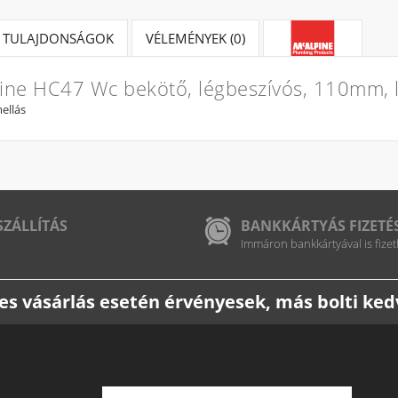
TULAJDONSÁGOK
VÉLEMÉNYEK (0)
ine HC47 Wc bekötő, légbeszívós, 110mm, 
ellás
SZÁLLÍTÁS
BANKKÁRTYÁS FIZETÉ
Immáron bankkártyával is fizet
etes vásárlás esetén érvényesek, más bolti k