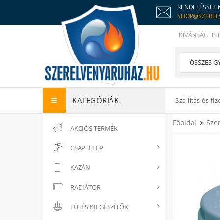
RENDELÉSSEL 
SHOP@SZEREL
KÍVÁNSÁGLIST
KATEGÓRIÁK
Szállítás és fiz
Főoldal
Sze
AKCIÓS TERMÉK
CSAPTELEP
KAZÁN
RADIÁTOR
FŰTÉS KIEGÉSZÍTŐK