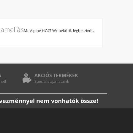
lamellás
Mc Alpine HC47 Wc bekötő, légbeszívós,
S
AKCIÓS TERMÉKEK
het!
Speciális ajánlataink
edvezménnyel nem vonhatók össze!