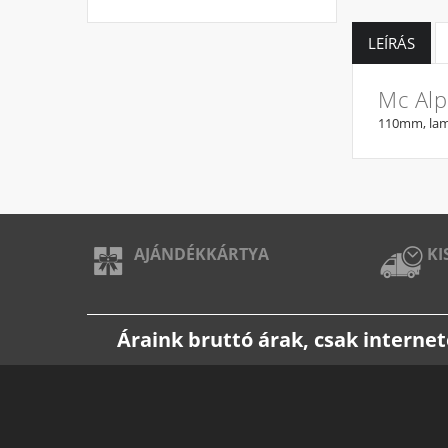
LEÍRÁS
Mc Alp
110mm, lam
AJÁNDÉKKÁRTYA
KI
Áraink bruttó árak, csak intern