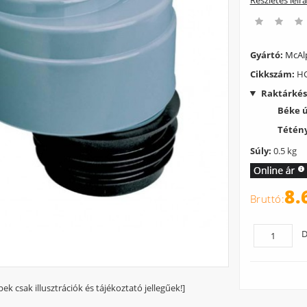
Részletes leír
Gyártó:
McAl
Cikkszám:
HC
Raktárkés
Béke 
Tétény
Súly:
0.5 kg
8.
D
pek csak illusztrációk és tájékoztató jellegűek!]