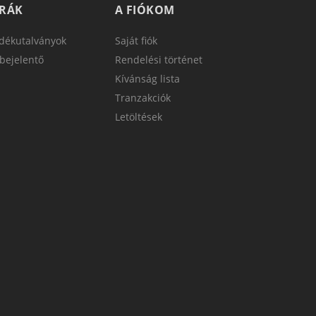
TRÁK
A FIÓKOM
dékutalványok
Saját fiók
bejelentő
Rendelési történet
Kívánság lista
Tranzakciók
Letöltések