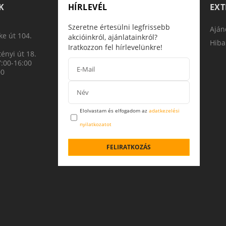
K
HÍRLEVÉL
EX
Szeretne értesülni legfrissebb
Aján
e út 104.
akcióinkról, ajánlatainkról?
Hiba
Iratkozzon fel hírlevelünkre!
ényi út 18.
7:00-16:00
00
Elolvastam és elfogadom az
adatkezelési
nyilatkozatot
FELIRATKOZÁS