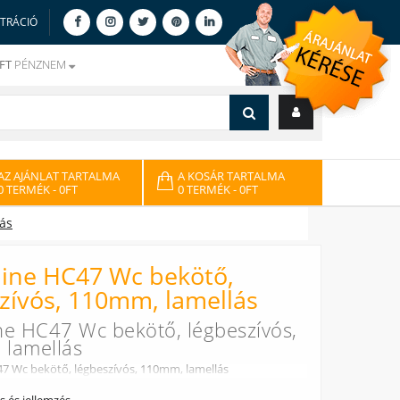
ZTRÁCIÓ
FT
PÉNZNEM
AZ AJÁNLAT TARTALMA
A KOSÁR TARTALMA
0 TERMÉK
- 0FT
0 TERMÉK
- 0FT
ás
ine HC47 Wc bekötő,
zívós, 110mm, lamellás
ne HC47 Wc bekötő, légbeszívós,
lamellás
7 Wc bekötő, légbeszívós, 110mm, lamellás