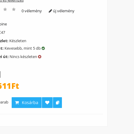
ás és jellemzés
0 vélemény
új vélemény
pine
47
zlet:
Készleten
út:
Kevesebb, mint 5 db
i út:
Nincs készleten
611Ft
arab
Kosárba