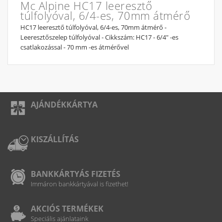
Mc Alpine HC17 leeresztő
túlfolyóval, 6/4-es, 70mm átmérő
HC17 leeresztő túlfolyóval, 6/4-es, 70mm átmérő -
Leeresztőszelep túlfolyóval - Cikkszám: HC17 - 6/4" -es
csatlakozással - 70 mm -es átmérővel
AJÁNDÉKKÁRTYA
KISZÁLLÍTÁS
BANKKÁRTYÁS FIZETÉS
Immáron bankkártyával is fizethet!
AKCIÓS TERMÉKEK
Speciális ajánlataink