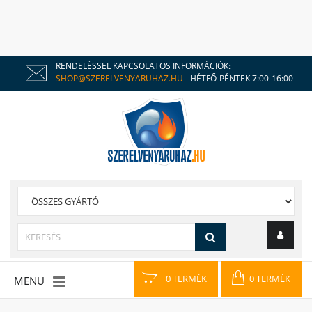
RENDELÉSSEL KAPCSOLATOS INFORMÁCIÓK:
SHOP@SZERELVENYARUHAZ.HU
- HÉTFŐ-PÉNTEK 7:00-16:00
0 TERMÉK
0 TERMÉK
MENÜ