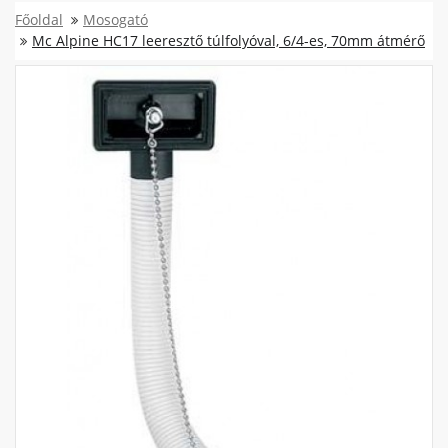
Főoldal
Mosogató
Mc Alpine HC17 leeresztő túlfolyóval, 6/4-es, 70mm átmérő