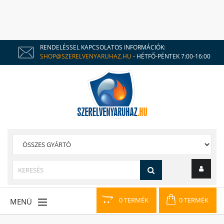
RENDELÉSSEL KAPCSOLATOS INFORMÁCIÓK:
SHOP@SZERELVENYARUHAZ.HU
- HÉTFŐ-PÉNTEK 7:00-16:00
0 TERMÉK
0 TERMÉK
MENÜ