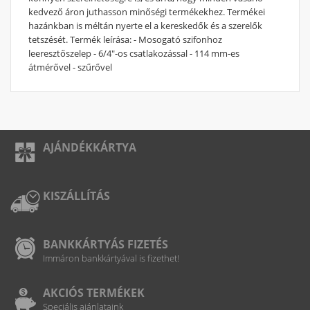
kedvező áron juthasson minőségi termékekhez. Termékei
hazánkban is méltán nyerte el a kereskedők és a szerelők
tetszését. Termék leírása: - Mosogató szifonhoz
leeresztőszelep - 6/4"-os csatlakozással - 114 mm-es
átmérővel - szűrővel
AJÁNDÉKKÁRTYA
KISZÁLLÍTÁS
BANKKÁRTYÁS FIZETÉS
Immáron bankkártyával is fizethet!
AKCIÓS TERMÉKEK
Speciális ajánlataink