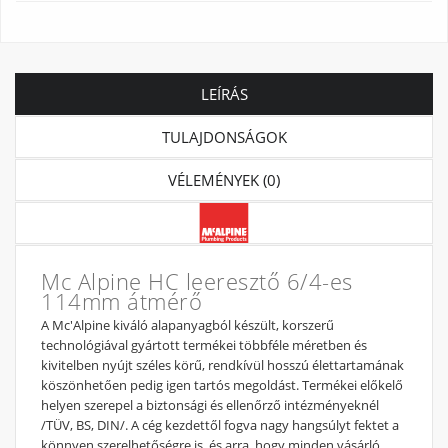
LEÍRÁS
TULAJDONSÁGOK
VÉLEMÉNYEK (0)
Mc Alpine HC leeresztő 6/4-es
114mm átmérő
A Mc'Alpine kiváló alapanyagból készült, korszerű
technológiával gyártott termékei többféle méretben és
kivitelben nyújt széles körű, rendkívül hosszú élettartamának
köszönhetően pedig igen tartós megoldást. Termékei előkelő
helyen szerepel a biztonsági és ellenőrző intézményeknél
/TÜV, BS, DIN/. A cég kezdettől fogva nagy hangsúlyt fektet a
könnyen szerelhetőségre is, és arra, hogy minden vásárló