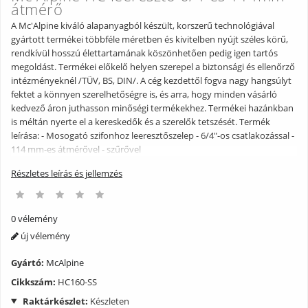
átmérő
A Mc'Alpine kiváló alapanyagból készült, korszerű technológiával
gyártott termékei többféle méretben és kivitelben nyújt széles körű,
rendkívül hosszú élettartamának köszönhetően pedig igen tartós
megoldást. Termékei előkelő helyen szerepel a biztonsági és ellenőrző
intézményeknél /TÜV, BS, DIN/. A cég kezdettől fogva nagy hangsúlyt
fektet a könnyen szerelhetőségre is, és arra, hogy minden vásárló
kedvező áron juthasson minőségi termékekhez. Termékei hazánkban
is méltán nyerte el a kereskedők és a szerelők tetszését. Termék
leírása: - Mosogató szifonhoz leeresztőszelep - 6/4"-os csatlakozással -
114 mm-es átmérővel - szűrővel
Részletes leírás és jellemzés
0 vélemény
új vélemény
Gyártó:
McAlpine
Cikkszám:
HC160-SS
Raktárkészlet:
Készleten