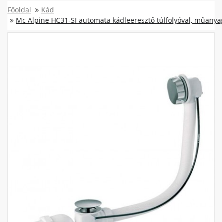
Főoldal
Kád
Mc Alpine HC31-SI automata kádleeresztő túlfolyóval, műany