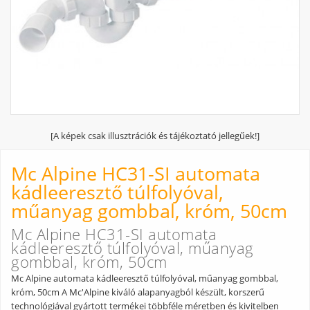
[A képek csak illusztrációk és tájékoztató jellegűek!]
Mc Alpine HC31-SI automata
kádleeresztő túlfolyóval,
műanyag gombbal, króm, 50cm
Mc Alpine HC31-SI automata
kádleeresztő túlfolyóval, műanyag
gombbal, króm, 50cm
Mc Alpine automata kádleeresztő túlfolyóval, műanyag gombbal,
króm, 50cm A Mc'Alpine kiváló alapanyagból készült, korszerű
technológiával gyártott termékei többféle méretben és kivitelben