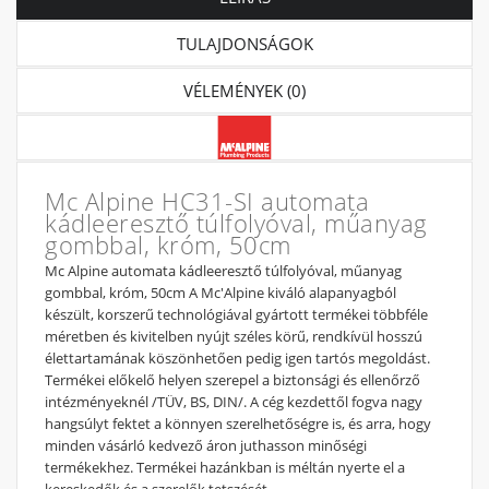
TULAJDONSÁGOK
VÉLEMÉNYEK (0)
Mc Alpine HC31-SI automata
kádleeresztő túlfolyóval, műanyag
gombbal, króm, 50cm
Mc Alpine automata kádleeresztő túlfolyóval, műanyag
gombbal, króm, 50cm A Mc'Alpine kiváló alapanyagból
készült, korszerű technológiával gyártott termékei többféle
méretben és kivitelben nyújt széles körű, rendkívül hosszú
élettartamának köszönhetően pedig igen tartós megoldást.
Termékei előkelő helyen szerepel a biztonsági és ellenőrző
intézményeknél /TÜV, BS, DIN/. A cég kezdettől fogva nagy
hangsúlyt fektet a könnyen szerelhetőségre is, és arra, hogy
minden vásárló kedvező áron juthasson minőségi
termékekhez. Termékei hazánkban is méltán nyerte el a
kereskedők és a szerelők tetszését.