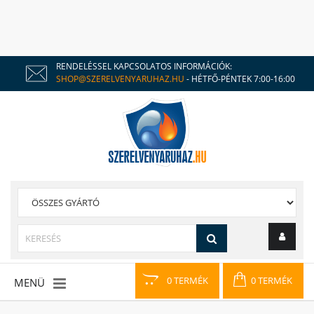
RENDELÉSSEL KAPCSOLATOS INFORMÁCIÓK:
SHOP@SZERELVENYARUHAZ.HU
- HÉTFŐ-PÉNTEK 7:00-16:00
0 TERMÉK
0 TERMÉK
MENÜ