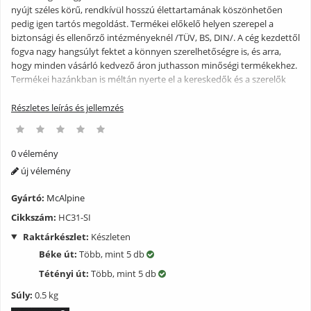
nyújt széles körű, rendkívül hosszú élettartamának köszönhetően
pedig igen tartós megoldást. Termékei előkelő helyen szerepel a
biztonsági és ellenőrző intézményeknél /TÜV, BS, DIN/. A cég kezdettől
fogva nagy hangsúlyt fektet a könnyen szerelhetőségre is, és arra,
hogy minden vásárló kedvező áron juthasson minőségi termékekhez.
Termékei hazánkban is méltán nyerte el a kereskedők és a szerelők
tetszését.
Részletes leírás és jellemzés
0 vélemény
új vélemény
Gyártó:
McAlpine
Cikkszám:
HC31-SI
Raktárkészlet:
Készleten
Béke út:
Több, mint 5 db
Tétényi út:
Több, mint 5 db
Súly:
0.5 kg