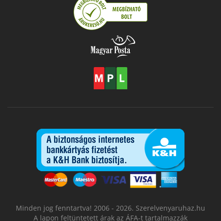
Minden jog fenntartva! 2006 - 2026. Szerelvenyaruhaz.hu
A lapon feltüntetett árak az ÁFA-t tartalmazzák