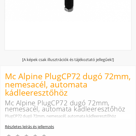
[A képek csak illusztrációk és tájékoztató jellegűek!]
Mc Alpine PlugCP72 dugó 72mm,
nemesacél, automata
kádleeresztőhöz
Mc Alpine PlugCP72 dugó 72mm,
nemesacél, automata kádleeresztőhöz
PlugCP72 dugó 72mm, nemesacél, automata kádleeresztőhöz
Részletes leírás és jellemzés