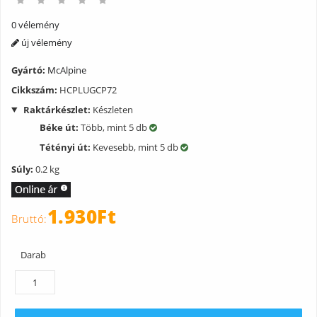
0 vélemény
új vélemény
Gyártó:
McAlpine
Cikkszám:
HCPLUGCP72
Raktárkészlet:
Készleten
Béke út:
Több, mint 5 db
Tétényi út:
Kevesebb, mint 5 db
Súly:
0.2 kg
1.930Ft
Darab