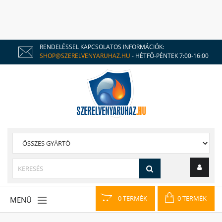
RENDELÉSSEL KAPCSOLATOS INFORMÁCIÓK:
SHOP@SZERELVENYARUHAZ.HU
- HÉTFŐ-PÉNTEK 7:00-16:00
0 TERMÉK
0 TERMÉK
MENÜ