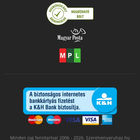
Minden jog fenntartva! 2006 - 2026. Szerelvenyaruhaz.hu