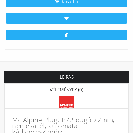
Kosárba
LEÍRÁS
VÉLEMÉNYEK (0)
Mc Alpine PlugCP72 dugó 72mm,
nemesacél, automata
kádleeresztőhöz