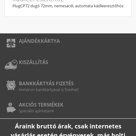
PlugCP72 dugó 72mm, nemesacél, automata kádleeresztőhöz
AJÁNDÉKKÁRTYA
KISZÁLLÍTÁS
BANKKÁRTYÁS FIZETÉS
Immáron bankkártyával is fizethet!
AKCIÓS TERMÉKEK
Speciális ajánlataink
Áraink bruttó árak, csak internetes
vásárlás esetén érvényesek, más bolti