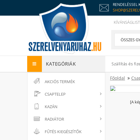
RENDELÉSSEL 
SHOP@SZEREL
KÍVÁNSÁGLIST
KATEGÓRIÁK
Szállítás és fiz
Főoldal
Csa
AKCIÓS TERMÉK
CSAPTELEP
[A ké
KAZÁN
RADIÁTOR
FŰTÉS KIEGÉSZÍTŐK