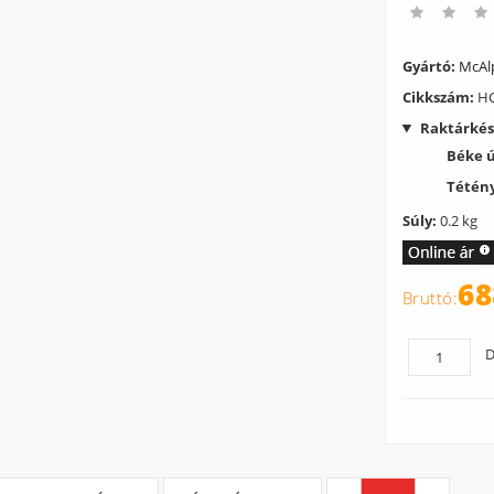
Gyártó:
McAl
Cikkszám:
HC
Raktárkés
Béke 
Tétény
Súly:
0.2 kg
68
D