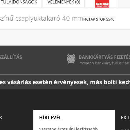
TULAJDONSÁGOK
VÉLEMÉNYEK (0)
zínű csaplyuktakaró 40 mm
HCTAP STOP SS40
SZÁLLÍTÁS
BANKKÁRTYÁS FIZETÉ
Immáron bankkártyával is fizet
etes vásárlás esetén érvényesek, más bolti k
K
HÍRLEVÉL
EX
Szeretne értesülni legfrissebb