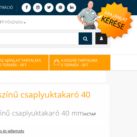
ZTRÁCIÓ
FT
PÉNZNEM
AZ AJÁNLAT TARTALMA
A KOSÁR TARTALMA
0 TERMÉK
- 0FT
0 TERMÉK
- 0FT
zínű csaplyuktakaró 40
ínű csaplyuktakaró 40 mm
HCTAP
ás és jellemzés