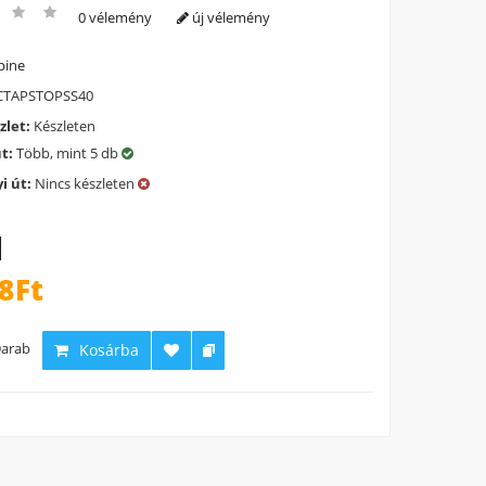
0 vélemény
új vélemény
pine
TAPSTOPSS40
zlet:
Készleten
út:
Több, mint 5 db
i út:
Nincs készleten
8Ft
arab
Kosárba