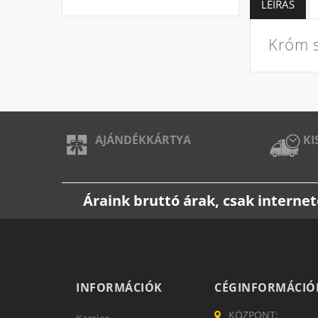
LEÍRÁS
Króm s
AJÁNDÉKKÁRTYA
KI
Áraink bruttó árak, csak intern
INFORMÁCIÓK
CÉGINFORMÁCIÓ
KÖZPONT: