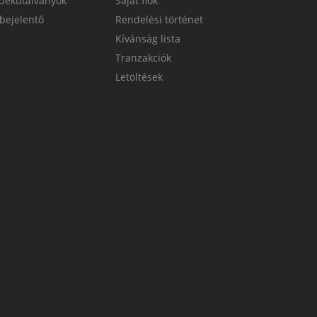
dékutalványok
Saját fiók
bejelentő
Rendelési történet
Kívánság lista
Tranzakciók
Letöltések