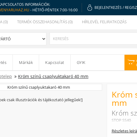
KAPCSOLATOS INFORMÁCIÓK:
BEJELENTKEZÉS
/
REGIS
VENYARUHAZ.HU
- HÉTFŐ-PÉNTEK 7:00-16:00
A (0)
TERMÉK ÖSSZEHASONLÍTÁS (0)
HÍRLEVÉL FELIRATKOZÁS
etés
Márkák
Kapcsolat
GYIK
ptelep
Króm színű csaplyuktakaró 40 mm
Króm s
pek csak illusztrációk és tájékoztató jellegűek!]
mm
Króm sz
STOP SS40
Részletes leír