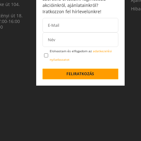
Aján
e út 104.
akcióinkról, ajánlatainkról?
Hiba
Iratkozzon fel hírlevelünkre!
ényi út 18.
7:00-16:00
00
Elolvastam és elfogadom az
adatkezelési
nyilatkozatot
FELIRATKOZÁS