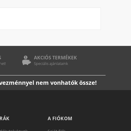
S
AKCIÓS TERMÉKEK
het!
Speciális ajánlataink
edvezménnyel nem vonhatók össze!
TRÁK
A FIÓKOM