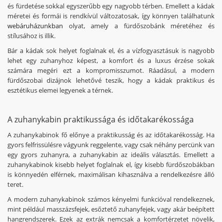
és fürdetése sokkal egyszerűbb egy nagyobb térben. Emellett a kádak
méretei és formái is rendkívül változatosak, így könnyen találhatunk
webáruházunkban
olyat, amely a fürdőszobánk méretéhez és
stílusához is illik.
Bár a kádak sok helyet foglalnak el, és a vízfogyasztásuk is nagyobb
lehet egy zuhanyhoz képest, a komfort és a luxus érzése sokak
számára megéri ezt a kompromisszumot. Ráadásul, a modern
fürdőszobai dizájnok lehetővé teszik, hogy a kádak praktikus és
esztétikus elemei legyenek a térnek.
A zuhanykabin praktikussága és időtakarékossága
A zuhanykabinok fő előnye a praktikusság és az időtakarékosság. Ha
gyors felfrissülésre vágyunk reggelente, vagy csak néhány percünk van
egy gyors zuhanyra, a zuhanykabin az ideális választás. Emellett a
zuhanykabinok kisebb helyet foglalnak el, így kisebb fürdőszobákban
is könnyedén elférnek, maximálisan kihasználva a rendelkezésre álló
teret.
A modern zuhanykabinok számos kényelmi funkcióval rendelkeznek,
mint például masszázsfejek, esőztető zuhanyfejek, vagy akár beépített
hangrendszerek. Ezek az extrák nemcsak a komfortérzetet növelik,