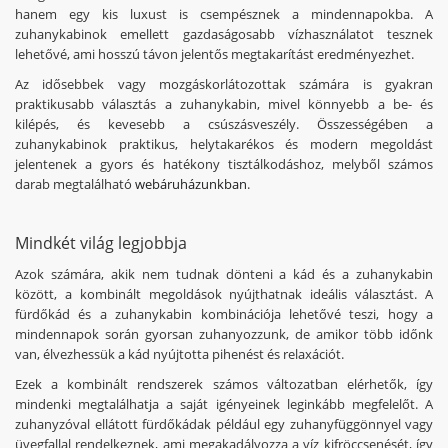
hanem egy kis luxust is csempésznek a mindennapokba. A
zuhanykabinok emellett gazdaságosabb vízhasználatot tesznek
lehetővé, ami hosszú távon jelentős megtakarítást eredményezhet.
Az idősebbek vagy mozgáskorlátozottak számára is gyakran
praktikusabb választás a zuhanykabin, mivel könnyebb a be- és
kilépés, és kevesebb a csúszásveszély. Összességében a
zuhanykabinok praktikus, helytakarékos és modern megoldást
jelentenek a gyors és hatékony tisztálkodáshoz, melyből számos
darab megtalálható
webáruházunkban
.
Mindkét világ legjobbja
Azok számára, akik nem tudnak dönteni a kád és a zuhanykabin
között, a kombinált megoldások nyújthatnak ideális választást. A
fürdőkád és a zuhanykabin kombinációja lehetővé teszi, hogy a
mindennapok során gyorsan zuhanyozzunk, de amikor több időnk
van, élvezhessük a kád nyújtotta pihenést és relaxációt.
Ezek a kombinált rendszerek számos változatban elérhetők, így
mindenki megtalálhatja a saját igényeinek leginkább megfelelőt. A
zuhanyzóval ellátott fürdőkádak például egy zuhanyfüggönnyel vagy
üvegfallal rendelkeznek, ami megakadályozza a víz kifröccsenését, így