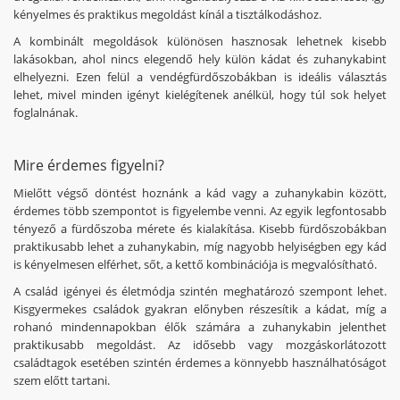
kényelmes és praktikus megoldást kínál a tisztálkodáshoz.
A kombinált megoldások különösen hasznosak lehetnek kisebb
lakásokban, ahol nincs elegendő hely külön kádat és zuhanykabint
elhelyezni. Ezen felül a vendégfürdőszobákban is ideális választás
lehet, mivel minden igényt kielégítenek anélkül, hogy túl sok helyet
foglalnának.
Mire érdemes figyelni?
Mielőtt végső döntést hoznánk a kád vagy a zuhanykabin között,
érdemes több szempontot is figyelembe venni. Az egyik legfontosabb
tényező a fürdőszoba mérete és kialakítása. Kisebb fürdőszobákban
praktikusabb lehet a zuhanykabin, míg nagyobb helyiségben egy kád
is kényelmesen elférhet, sőt, a kettő kombinációja is megvalósítható.
A család igényei és életmódja szintén meghatározó szempont lehet.
Kisgyermekes családok gyakran előnyben részesítik a kádat, míg a
rohanó mindennapokban élők számára a zuhanykabin jelenthet
praktikusabb megoldást. Az idősebb vagy mozgáskorlátozott
családtagok esetében szintén érdemes a könnyebb használhatóságot
szem előtt tartani.