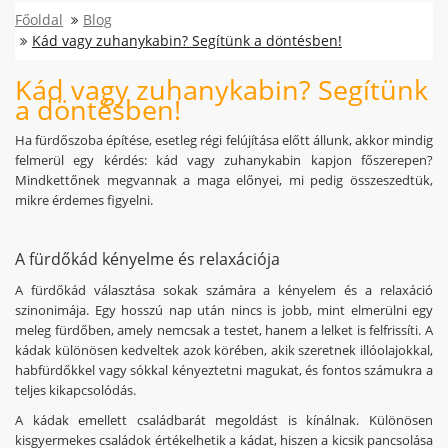
Főoldal
Blog
Kád vagy zuhanykabin? Segítünk a döntésben!
Kád vagy zuhanykabin? Segítünk
a döntésben!
Ha fürdőszoba építése, esetleg régi felújítása előtt állunk, akkor mindig
felmerül egy kérdés: kád vagy zuhanykabin kapjon főszerepen?
Mindkettőnek megvannak a maga előnyei, mi pedig összeszedtük,
mikre érdemes figyelni.
A fürdőkád kényelme és relaxációja
A fürdőkád választása sokak számára a kényelem és a relaxáció
szinonimája. Egy hosszú nap után nincs is jobb, mint elmerülni egy
meleg fürdőben, amely nemcsak a testet, hanem a lelket is felfrissíti. A
kádak különösen kedveltek azok körében, akik szeretnek illóolajokkal,
habfürdőkkel vagy sókkal kényeztetni magukat, és fontos számukra a
teljes kikapcsolódás.
A kádak emellett családbarát megoldást is kínálnak. Különösen
kisgyermekes családok értékelhetik a kádat, hiszen a kicsik pancsolása