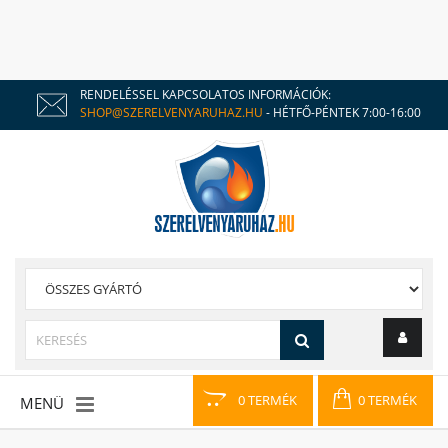
RENDELÉSSEL KAPCSOLATOS INFORMÁCIÓK:
SHOP@SZERELVENYARUHAZ.HU
- HÉTFŐ-PÉNTEK 7:00-16:00
0 TERMÉK
0 TERMÉK
MENÜ