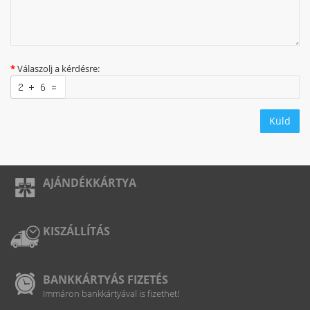
Válaszolj a kérdésre:
Küld
AJÁNDÉKKÁRTYA
KISZÁLLÍTÁS
BANKKÁRTYÁS FIZETÉS
Immáron bankkártyával is fizethet!