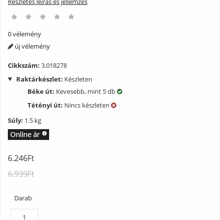
Részletes leírás és jellemzés
0 vélemény
új vélemény
Cikkszám:
3.018278
Raktárkészlet:
Készleten
Béke út:
Kevesebb, mint 5 db
Tétényi út:
Nincs készleten
Súly:
1.5 kg
6.246Ft
6.939Ft
Darab