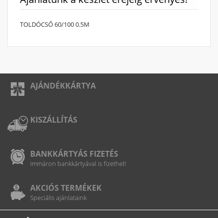
TOLDÓCSŐ 60/100 0.5M
AJÁNDÉKKÁRTYA
KISZÁLLÍTÁS
BANKKÁRTYÁS FIZETÉS
Immáron bankkártyával is fizethet!
AKCIÓS TERMÉKEK
Speciális ajánlataink