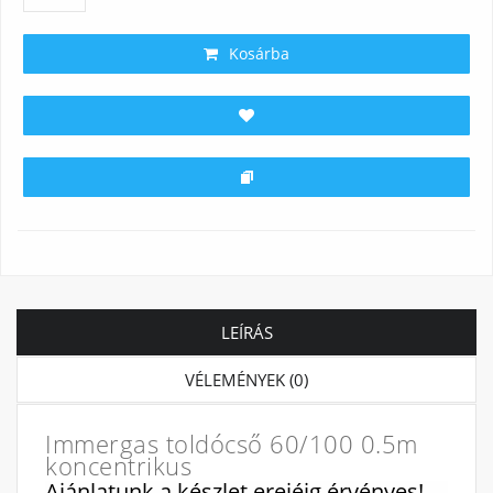
Kosárba
LEÍRÁS
VÉLEMÉNYEK (0)
Immergas toldócső 60/100 0.5m
koncentrikus
Ajánlatunk a készlet erejéig érvényes!