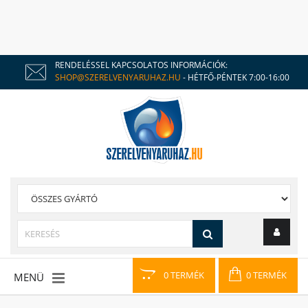
RENDELÉSSEL KAPCSOLATOS INFORMÁCIÓK:
SHOP@SZERELVENYARUHAZ.HU
- HÉTFŐ-PÉNTEK 7:00-16:00
0 TERMÉK
0 TERMÉK
MENÜ