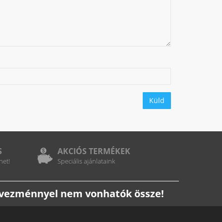
Küld
S
AKCIÓS TERMÉKEK
het!
Speciális ajánlataink
edvezménnyel nem vonhatók össze!