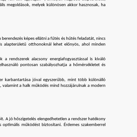
nális megoldások, melyek különösen akkor hasznosak, ha 
erendezés képes ellátni a fűtés és hűtés feladatát, nincs 
is alapterületű otthonoknál lehet előnyös, ahol minden 
a rendszerek alacsony energiafogyasztással is kiváló 
elhasználó pontosan szabályozhatja a hőmérsékletet és 
r karbantartása jóval egyszerűbb, mint több különálló 
l, valamint a halk működés mind hozzájárulnak a modern 
t. A jó hőszigetelés elengedhetetlen a rendszer hatékony 
optimális működést biztosítani. Érdemes szakemberrel 