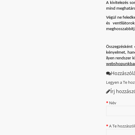
A kivitelezés s
mind meghatároz
Végül ne feledk
és ventilátoro
meghosszabbítja
Összegzésként 
kényelmet, hane
ilyen rendszer k
webshopunkba
Hozzászól
Legyen a Te hoz
Írj hozzász
Név
A Te hozzászó