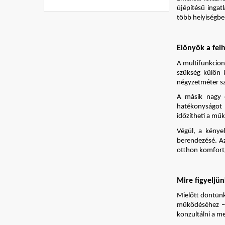
újépítésű ingat
több helyiségbe
Előnyök a fel
A multifunkcioná
szükség külön k
négyzetméter s
A másik nagy e
hatékonyságot 
időzítheti a mű
Végül, a kénye
berendezésé. Az
otthon komfort
Mire figyeljün
Mielőtt döntünk
működéséhez – 
konzultálni a m