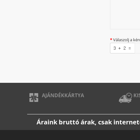
Válaszolj a kér
AJÁNDÉKKÁRTYA
KI
Áraink bruttó árak, csak intern