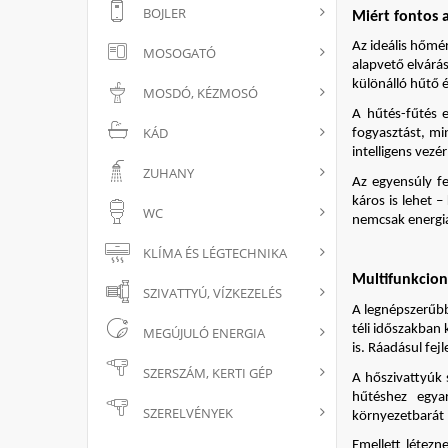
BOJLER
Miért fontos 
Az ideális hőmér
MOSOGATÓ
alapvető elvárá
különálló hűtő 
MOSDÓ, KÉZMOSÓ
A hűtés-fűtés 
KÁD
fogyasztást, mi
intelligens vez
ZUHANY
Az egyensúly f
káros is lehet 
WC
nemcsak energia
KLÍMA ÉS LÉGTECHNIKA
Multifunkcioná
SZIVATTYÚ, VÍZKEZELÉS
A legnépszerűbb
téli időszakban
MEGÚJULÓ ENERGIA
is. Ráadásul fe
SZERSZÁM, KERTI GÉP
A hőszivattyúk 
hűtéshez egyar
SZERELVÉNYEK
környezetbarát
Emellett létezn