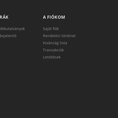
TRÁK
A FIÓKOM
dékutalványok
Saját fiók
bejelentő
Rendelési történet
Kívánság lista
Tranzakciók
Letöltések