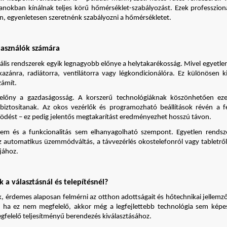
lanokban kínálnak teljes körű hőmérséklet-szabályozást. Ezek professzio
n, egyenletesen szeretnénk szabályozni a hőmérsékletet.
használók számára
lis rendszerek egyik legnagyobb előnye a helytakarékosság. Mivel egyetlen b
azánra, radiátorra, ventilátorra vagy légkondicionálóra. Ez különösen k
zámít.
lőny a gazdaságosság. A korszerű technológiáknak köszönhetően ezek 
biztosítanak. Az okos vezérlők és programozható beállítások révén a f
ködést – ez pedig jelentős megtakarítást eredményezhet hosszú távon.
lem és a funkcionalitás sem elhanyagolható szempont. Egyetlen rendsze
 automatikus üzemmódváltás, a távvezérlés okostelefonról vagy tabletrő
jához.
k a választásnál és telepítésnél?
, érdemes alaposan felmérni az otthon adottságait és hőtechnikai jellemzői
ha ez nem megfelelő, akkor még a legfejlettebb technológia sem képes 
egfelelő teljesítményű berendezés kiválasztásához.