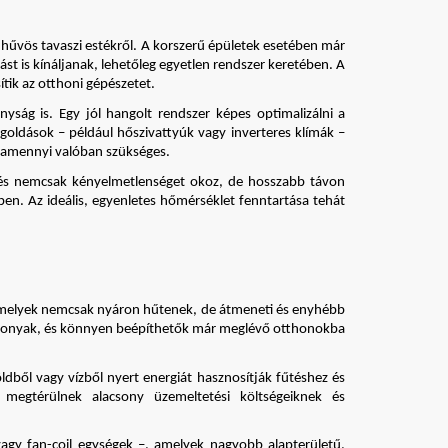
 hűvös tavaszi estékről. A korszerű épületek esetében már 
t is kínáljanak, lehetőleg egyetlen rendszer keretében. A 
tik az otthoni gépészetet.
ág is. Egy jól hangolt rendszer képes optimalizálni a 
egoldások – például hőszivattyúk vagy inverteres klímák – 
k, amennyi valóban szükséges.
tés nemcsak kényelmetlenséget okoz, de hosszabb távon 
n. Az ideális, egyenletes hőmérséklet fenntartása tehát 
 amelyek nemcsak nyáron hűtenek, de átmeneti és enyhébb 
atékonyak, és könnyen beépíthetők már meglévő otthonokba 
dből vagy vízből nyert energiát hasznosítják fűtéshez és 
megtérülnek alacsony üzemeltetési költségeiknek és 
agy fan-coil egységek –, amelyek nagyobb alapterületű, 