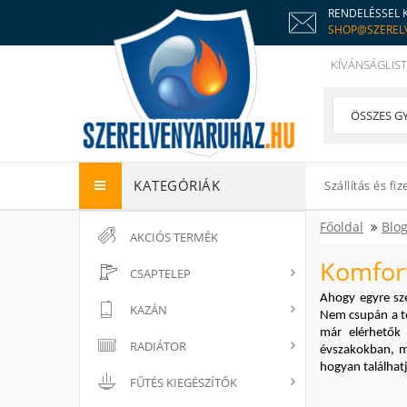
RENDELÉSSEL 
SHOP@SZEREL
KÍVÁNSÁGLIST
KATEGÓRIÁK
Szállítás és fiz
Főoldal
Blo
AKCIÓS TERMÉK
Komfort
CSAPTELEP
Ahogy egyre szé
KAZÁN
Nem csupán a té
már elérhetők 
RADIÁTOR
évszakokban, m
hogyan találhat
FŰTÉS KIEGÉSZÍTŐK