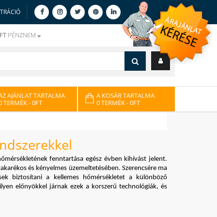
ZTRÁCIÓ
FT
PÉNZNEM
AZ AJÁNLAT TARTALMA
A KOSÁR TARTALMA
0 TERMÉK
- 0FT
0 TERMÉK
- 0FT
endszerekkel
őmérsékletének fenntartása egész évben kihívást jelent. 
iatakarékos és kényelmes üzemeltetésében. Szerencsére ma 
ek biztosítani a kellemes hőmérsékletet a különböző 
en előnyökkel járnak ezek a korszerű technológiák, és 