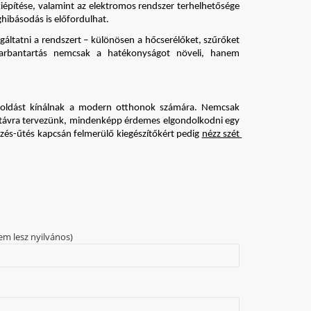
kiépítése, valamint az elektromos rendszer terhelhetősége 
hibásodás is előfordulhat.
áltatni a rendszert – különösen a hőcserélőket, szűrőket 
karbantartás nemcsak a hatékonyságot növeli, hanem 
egoldást kínálnak a modern otthonok számára. Nemcsak 
 távra tervezünk, mindenképp érdemes elgondolkodni egy 
Hűzés-űtés kapcsán felmerülő kiegészítőkért pedig 
nézz szét 
em lesz nyilvános)