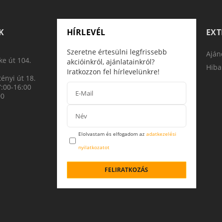
K
HÍRLEVÉL
EX
Szeretne értesülni legfrissebb
Aján
e út 104.
akcióinkról, ajánlatainkról?
Hiba
Iratkozzon fel hírlevelünkre!
ényi út 18.
7:00-16:00
00
Elolvastam és elfogadom az
adatkezelési
nyilatkozatot
FELIRATKOZÁS