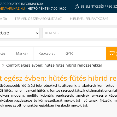
KAPCSOLATOS INFORMÁCIÓK:
BEJELENTKEZÉS
/
REGIS
VENYARUHAZ.HU
- HÉTFŐ-PÉNTEK 7:00-16:00
A (0)
TERMÉK ÖSSZEHASONLÍTÁS (0)
HÍRLEVÉL FELIRATKOZÁS
etés
Márkák
Kapcsolat
GYIK
g
Komfort egész évben: hűtés-fűtés hibrid rendszerekkel
 egész évben: hűtés-fűtés hibrid r
lsőségesebb időjárási jelenségekkel találkozunk, a lakóterek komfortos h
li fűtés, hanem a nyári hűtés is fontos szerepet játszik otthonaink energ
olyan modern, multifunkcionális rendszerek, amelyek egyszerre képes
iközben gazdaságos és környezetbarát megoldást nyújtanak. Nézzük, mily
juk meg az otthonunkba legjobban illeszkedő megoldást.