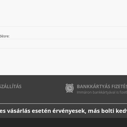
désre:
SZÁLLÍTÁS
BANKKÁRTYÁS FIZETÉ
Immáron bankkártyával is fizet
etes vásárlás esetén érvényesek, más bolti k