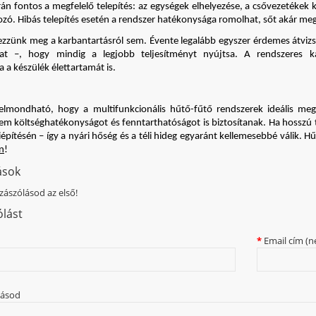
orán fontos a megfelelő telepítés: az egységek elhelyezése, a csővezetékek 
ó. Hibás telepítés esetén a rendszer hatékonysága romolhat, sőt akár meg
ezzünk meg a karbantartásról sem. Évente legalább egyszer érdemes átvizsg
kat –, hogy mindig a legjobb teljesítményt nyújtsa. A rendszeres 
 a készülék élettartamát is.
elmondható, hogy a multifunkcionális hűtő-fűtő rendszerek ideális m
m költséghatékonyságot és fenntarthatóságot is biztosítanak. Ha hosszú
iépítésén – így a nyári hőség és a téli hideg egyaránt kellemesebbé válik. 
n
!
ások
zászólásod az első!
ólást
Email cím (n
lásod