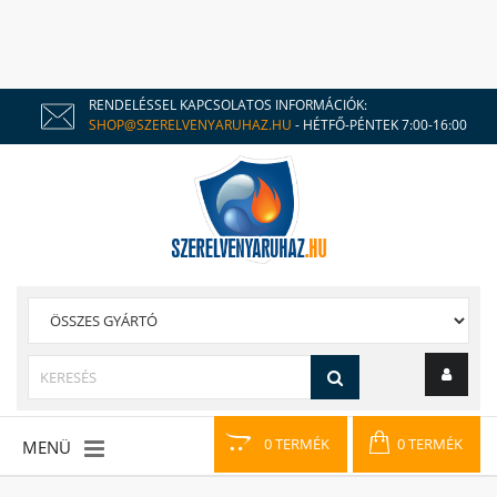
RENDELÉSSEL KAPCSOLATOS INFORMÁCIÓK:
SHOP@SZERELVENYARUHAZ.HU
- HÉTFŐ-PÉNTEK 7:00-16:00
0 TERMÉK
0 TERMÉK
MENÜ