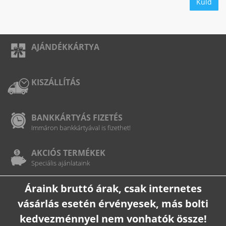
Küld
AJÁNDÉKKÁRTYA
KISZÁLLÍTÁS
BANKKÁRTYÁS FIZETÉS
Immáron bankkártyával is fizethet!
AKCIÓS TERMÉKEK
Speciális ajánlataink
Áraink bruttó árak, csak internetes
vásárlás esetén érvényesek, más bolti
kedvezménnyel nem vonhatók össze!