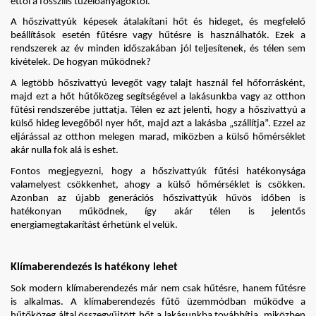
ettől a fosszilis tüzelőanyagoktól.
A hőszivattyúk képesek átalakítani hőt és hideget, és megfelelő 
beállítások esetén fűtésre vagy hűtésre is használhatók. Ezek a 
rendszerek az év minden időszakában jól teljesítenek, és télen sem 
kivételek. De hogyan működnek?
A legtöbb hőszivattyú levegőt vagy talajt használ fel hőforrásként, 
majd ezt a hőt hűtőközeg segítségével a lakásunkba vagy az otthon 
fűtési rendszerébe juttatja. Télen ez azt jelenti, hogy a hőszivattyú a 
külső hideg levegőből nyer hőt, majd azt a lakásba „szállítja”. Ezzel az 
eljárással az otthon melegen marad, miközben a külső hőmérséklet 
akár nulla fok alá is eshet.
Fontos megjegyezni, hogy a hőszivattyúk fűtési hatékonysága 
valamelyest csökkenhet, ahogy a külső hőmérséklet is csökken. 
Azonban az újabb generációs hőszivattyúk hűvös időben is 
hatékonyan működnek, így akár télen is jelentős 
energiamegtakarítást érhetünk el velük.
Klímaberendezés is hatékony lehet
Sok modern klímaberendezés már nem csak hűtésre, hanem fűtésre 
is alkalmas. A klímaberendezés fűtő üzemmódban működve a 
hűtőközeg által összegyűjtött hőt a lakásunkba továbbítja, miközben 