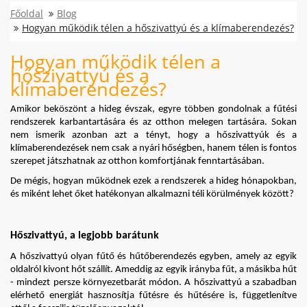
Főoldal
Blog
Hogyan működik télen a hőszivattyú és a klímaberendezés?
Hogyan működik télen a
hőszivattyú és a
klímaberendezés?
Amikor beköszönt a hideg évszak, egyre többen gondolnak a fűtési 
rendszerek karbantartására és az otthon melegen tartására. Sokan 
nem ismerik azonban azt a tényt, hogy a hőszivattyúk és a 
klímaberendezések nem csak a nyári hőségben, hanem télen is fontos 
szerepet játszhatnak az otthon komfortjának fenntartásában. 
De mégis, hogyan működnek ezek a rendszerek a hideg hónapokban, 
és miként lehet őket hatékonyan alkalmazni téli körülmények között?
Hőszivattyú, a legjobb barátunk
A hőszivattyú olyan fűtő és hűtőberendezés egyben, amely az egyik 
oldalról kivont hőt szállít. Ameddig az egyik irányba fűt, a másikba hűt 
- mindezt persze környezetbarát módon. A hőszivattyú a szabadban 
elérhető energiát hasznosítja fűtésre és hűtésére is, függetlenítve 