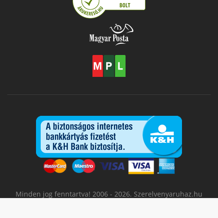
Minden jog fenntartva! 2006 - 2026. Szerelvenyaruhaz.hu
A lapon feltüntetett árak az ÁFA-t tartalmazzák