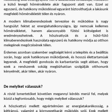
a külső levegő hőmérséklete akár fagypont alatt van. Ezzel az 
egyszerű, de hatékony működéssel egyaránt biztosíthatjuk a lakásunk 
megfelelő hőmérsékletét télen és nyáron.
A modern klímaberendezések tervezése és működése is nagy 
hangsúlyt fektet az energiahatékonyságra, így nemcsak kellemes 
hőmérsékletet, hanem alacsonyabb fűtési költségeket is 
eredményezhetnek. A hőszivattyúk és a hűtő-fűtő 
klímaberendezések használata egyszerű és hatékony módja az otthon 
melegének megőrzésének télen. 
Érdemes azonban szakember segítségét kérni a telepítés és a beállítás 
során, hogy azok hatékonyan működjenek, és hosszú élettartamúak 
legyenek. A megfelelő gondozás és karbantartás segít abban, hogy 
ezek a rendszerek sokáig megbízhatóan szolgálják otthonunk 
kényelmét, akár télen, akár nyáron.
De melyiket válasszuk?
A rövid ismertetőket követően megannyi kérdés merül fel, melyek 
közül a legfontosabb, hogy mégis melyiket válasszuk?
A hőszivattyú mellett egyértelműen az energiatakarékosság, a 
kétirányú, valamint a környezetbarát működés szól. Ezek mellett 