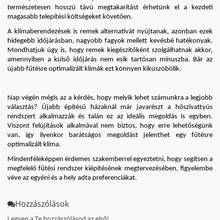
természetesen hosszú távú megtakarítást érhetünk el a kezdeti 
magasabb telepítési költségeket követően.
A klímaberendezések is remek alternatívát nyújtanak, azonban ezek 
hidegebb időjárásban, nagyobb fagyok mellett kevésbé hatékonyak. 
Mondhatjuk úgy is, hogy remek kiegészítőként szolgálhatnak akkor, 
amennyiben a külső időjárás nem esik tartósan mínuszba. Bár az 
újabb fűtésre optimalizált klímák ezt könnyen kiküszöbölik.
Nap végén mégis az a kérdés, hogy melyik lehet számunkra a legjobb 
választás? Újabb építésű házaknál már javarészt a hőszivattyús 
rendszert alkalmazzák és talán ez az ideális megoldás is egyben. 
Viszont felújítások alkalmával nem biztos, hogy erre lehetőségünk 
van, így ilyenkor barátságos megoldást jelenthet egy fűtésre 
optimalizált klíma.
Mindenféleképpen érdemes szakemberrel egyeztetni, hogy segítsen a 
megfelelő fűtési rendszer kiépítésének megtervezésében, figyelembe 
véve az egyéni és a hely adta preferenciákat.
Hozzászólások
Legyen a Te hozzászólásod az első!