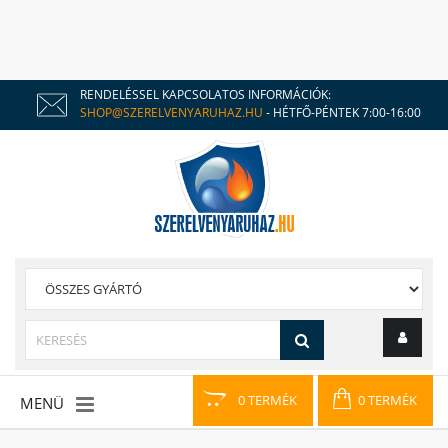
RENDELÉSSEL KAPCSOLATOS INFORMÁCIÓK:
SHOP@SZERELVENYARUHAZ.HU
- HÉTFŐ-PÉNTEK 7:00-16:00
0 TERMÉK
0 TERMÉK
MENÜ