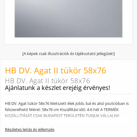
[A képek csak illusztrációk és tájékoztató jellegűek!]
HB DV. Agat II tükör 58x76
HB DV. Agat II tükör 58x76
Ajánlatunk a készlet erejéig érvényes!
HB DV. Agat tükör 58x76 Metszett élek Jobb, bal és alsó pozícióban is
felszerelhető Méret: 58x76 cm Kiszállítási idő: 4-6 hét A TERMÉK
KISZÁLLÍTÁSÁT CSAK BUDAPEST TERÜLETÉN TUDJUK VÁLLALNI!
Részletes leírás és jellemzés