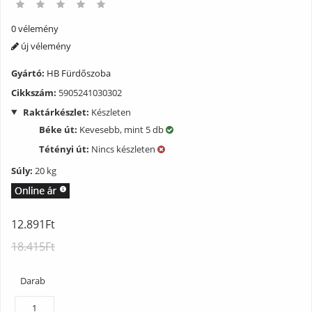
0 vélemény
új vélemény
Gyártó:
HB Fürdőszoba
Cikkszám:
5905241030302
Raktárkészlet:
Készleten
Béke út:
Kevesebb, mint 5 db
Tétényi út:
Nincs készleten
Súly:
20 kg
12.891Ft
18.415Ft
Darab