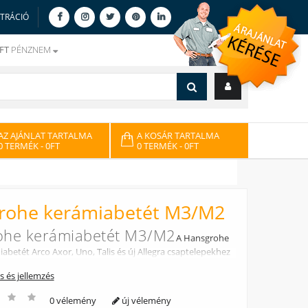
ZTRÁCIÓ
FT
PÉNZNEM
AZ AJÁNLAT TARTALMA
A KOSÁR TARTALMA
0 TERMÉK
- 0FT
0 TERMÉK
- 0FT
rohe kerámiabetét M3/M2
ohe kerámiabetét M3/M2
A Hansgrohe
betét Arco Axor, Uno, Talis és új Allegra csaptelepekhez
ás és jellemzés
0 vélemény
új vélemény