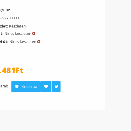
grohe
-92730000
zlet:
Készleten
út:
Nincs készleten
i út:
Nincs készleten
.481Ft
arab
Kosárba