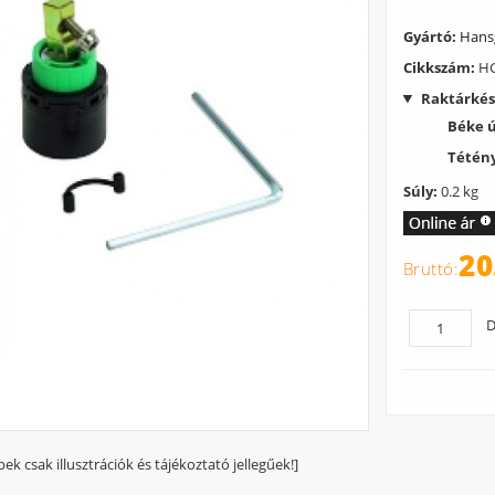
Gyártó:
Hans
Cikkszám:
HG
Raktárkés
Béke 
Tétény
Súly:
0.2 kg
20
D
pek csak illusztrációk és tájékoztató jellegűek!]