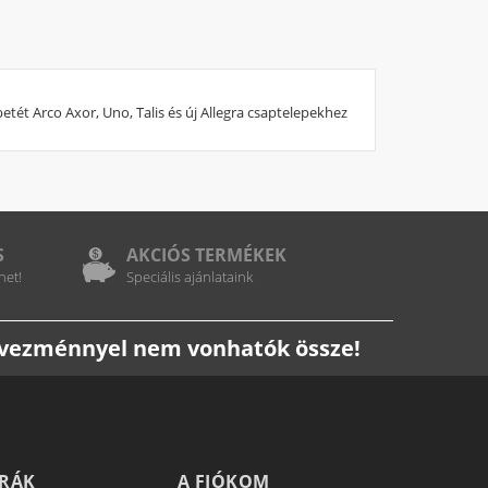
t Arco Axor, Uno, Talis és új Allegra csaptelepekhez
S
AKCIÓS TERMÉKEK
het!
Speciális ajánlataink
edvezménnyel nem vonhatók össze!
TRÁK
A FIÓKOM