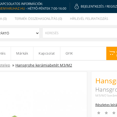
KAPCSOLATOS INFORMÁCIÓK:
BEJELENTKEZÉS
/
REGIS
VENYARUHAZ.HU
- HÉTFŐ-PÉNTEK 7:00-16:00
A (0)
TERMÉK ÖSSZEHASONLÍTÁS (0)
HÍRLEVÉL FELIRATKOZÁS
etés
Márkák
Kapcsolat
GYIK
ptelep
Hansgrohe kerámiabetét M3/M2
Hansg
Hansgr
M3/M2 kerámia
Részletes leír