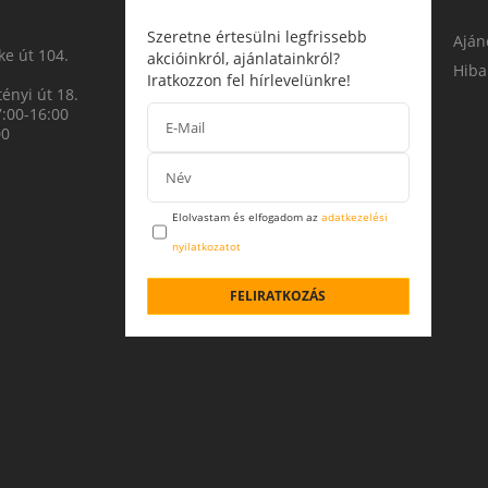
Szeretne értesülni legfrissebb
Aján
e út 104.
akcióinkról, ajánlatainkról?
Hiba
Iratkozzon fel hírlevelünkre!
ényi út 18.
7:00-16:00
00
Elolvastam és elfogadom az
adatkezelési
nyilatkozatot
FELIRATKOZÁS