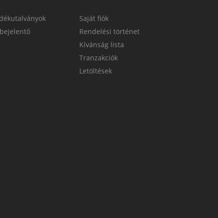
dékutalványok
Saját fiók
bejelentő
Rendelési történet
Kívánság lista
Tranzakciók
Letöltések