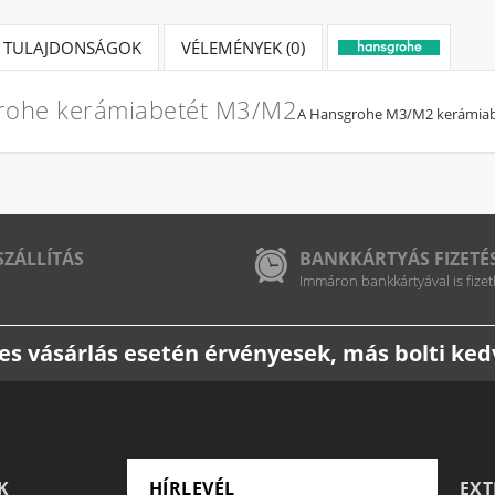
TULAJDONSÁGOK
VÉLEMÉNYEK (0)
rohe kerámiabetét M3/M2
A Hansgrohe M3/M2 kerámiabeté
SZÁLLÍTÁS
BANKKÁRTYÁS FIZETÉ
Immáron bankkártyával is fizet
etes vásárlás esetén érvényesek, más bolti k
K
HÍRLEVÉL
EX