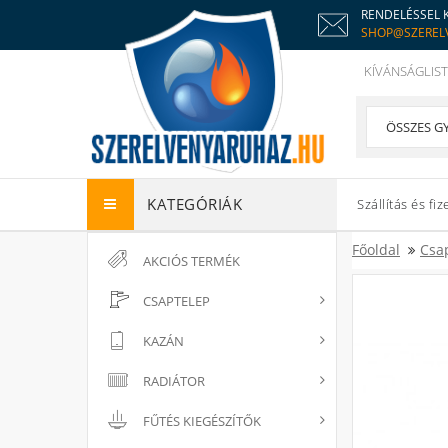
RENDELÉSSEL 
SHOP@SZEREL
KÍVÁNSÁGLIST
KATEGÓRIÁK
Szállítás és fiz
Főoldal
Csa
AKCIÓS TERMÉK
CSAPTELEP
KAZÁN
RADIÁTOR
FŰTÉS KIEGÉSZÍTŐK