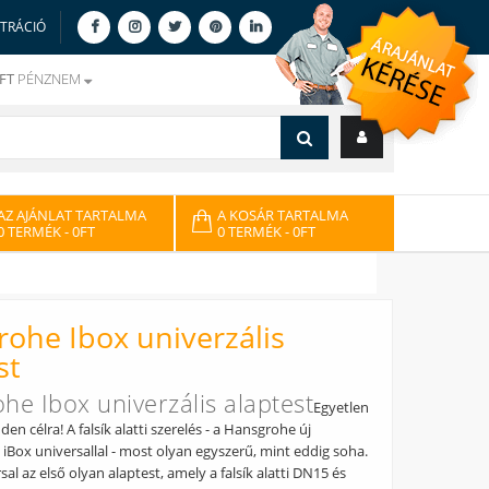
ZTRÁCIÓ
FT
PÉNZNEM
AZ AJÁNLAT TARTALMA
A KOSÁR TARTALMA
0 TERMÉK
- 0FT
0 TERMÉK
- 0FT
ohe Ibox univerzális
st
he Ibox univerzális alaptest
Egyetlen
n célra! A falsík alatti szerelés - a Hansgrohe új
iBox universallal - most olyan egyszerű, mint eddig soha.
sal az első olyan alaptest, amely a falsík alatti DN15 és