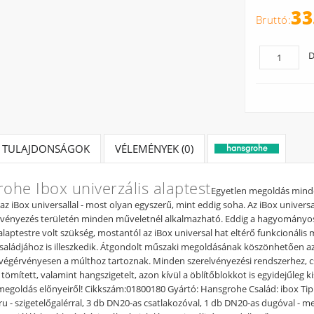
33
D
TULAJDONSÁGOK
VÉLEMÉNYEK (0)
ohe Ibox univerzális alaptest
Egyetlen megoldás minden 
z iBox universallal - most olyan egyszerű, mint eddig soha. Az iBox universal 
lvényezés területén minden műveletnél alkalmazható. Eddig a hagyományo
laptestre volt szükség, mostantól az iBox universal hat eltérő funkcionál
saládjához is illeszkedik. Átgondolt műszaki megoldásának köszönhetően az
égérvényesen a múlthoz tartoznak. Minden szerelvényezési rendszerhez, cs
ömített, valamint hangszigetelt, azon kívül a öblítőblokkot is egyidejűleg kis
megoldás előnyeiről! Cikkszám:01800180 Gyártó: Hansgrohe Család: ibox Tipus:
u - szigetelőgalérral, 3 db DN20-as csatlakozóval, 1 db DN20-as dugóval - me