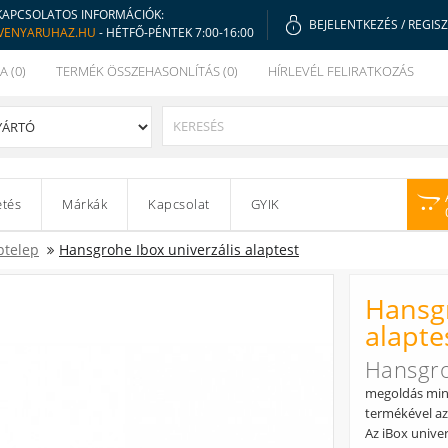
KAPCSOLATOS INFORMÁCIÓK:
BEJELENTKEZÉS
/
REGIS
VENYARUHAZ.HU
- HÉTFŐ-PÉNTEK 7:00-16:00
A (0)
TERMÉK ÖSSZEHASONLÍTÁS (0)
HÍRLEVÉL FELIRATKOZÁS
etés
Márkák
Kapcsolat
GYIK
ptelep
Hansgrohe Ibox univerzális alaptest
Hansgr
alapte
Hansgro
megoldás minde
termékével az 
Az iBox univer