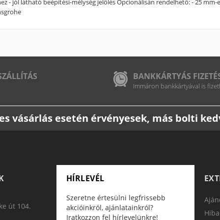
hez - jól látható beépítési-mélység jelölés Opcionálisán rendelhető: - 25 mm-
nsgrohe
SZÁLLÍTÁS
BANKKÁRTYÁS FIZETÉ
Immáron bankkártyával is fizet
etes vásárlás esetén érvényesek, más bolti k
K
HÍRLEVÉL
EX
Szeretne értesülni legfrissebb
Aján
e út 104.
akcióinkról, ajánlatainkról?
Hiba
Iratkozzon fel hírlevelünkre!