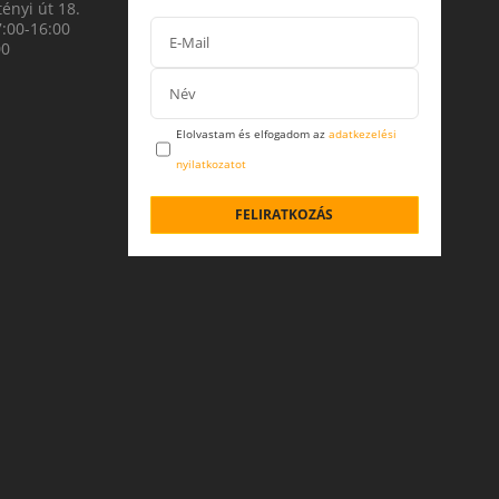
ényi út 18.
7:00-16:00
00
Elolvastam és elfogadom az
adatkezelési
nyilatkozatot
FELIRATKOZÁS