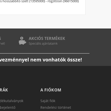
es hosszabbító szett (13595000) - rögzítősín (96615000)
S
AKCIÓS TERMÉKEK
het!
Speciális ajánlataink
edvezménnyel nem vonhatók össze!
TRÁK
A FIÓKOM
dékutalványok
Saját fiók
bejelentő
Rendelési történet