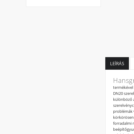
LEÍRÁS
Hansgr
termékével a
DN20 szere
különböző a
szerelvényc
problémák v
körkörösen t
forradalmi 
beépítőgyur