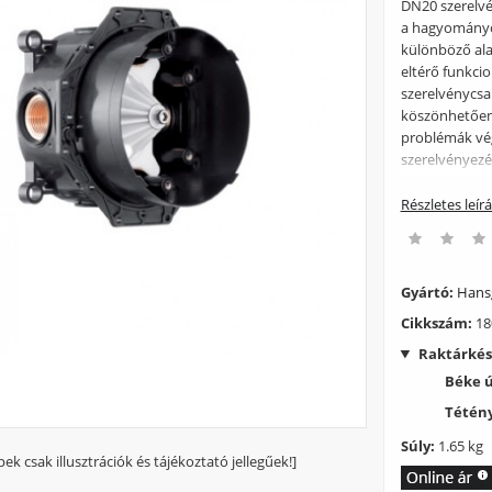
DN20 szerelvé
a hagyományo
különböző ala
eltérő funkci
szerelvénycsa
köszönhetően 
problémák vé
szerelvényezé
igazodik, körk
öblítőblokkot 
Részletes leír
alatti új, for
Hansgrohe Csal
beépítőgyuru -
as dugóval - m
Gyártó:
Hans
színkészlethez
Cikkszám:
18
rendelhető: - 
Raktárkés
(96615000) G
Béke 
Tétény
Súly:
1.65 kg
pek csak illusztrációk és tájékoztató jellegűek!]