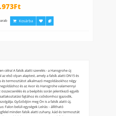
.973Ft
arab
Kosárba
célra! A falsík alatti szerelés - a Hansgrohe új
az első olyan alaptest, amely a falsík alatti DN15 és
s és termosztátot alkalmazó megoldásokhoz négy
is megoldáshoz és az Axor és Hansgrohe valamennyi
 összecserélés és a beépítés során jelentkező egyéb
atlakoztatási fajtához és csőidomhoz igazodik,
zolgálja. Győződjön meg Ön is a falsík alatti új,
 Falon belüli egységek Leírás: - állítható
gfelel minden falsík alatti zuhany, kád és termosztát