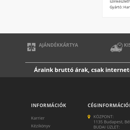
színkészlet
Gyártó: Ha
AJÁNDÉKKÁRTYA
KI
Áraink bruttó árak, csak intern
INFORMÁCIÓK
CÉGINFORMÁCIÓ
KÖZPONT:
Karrier
1135 Budapest, Bék
Kézikönyv
BUDAI ÜZLET: