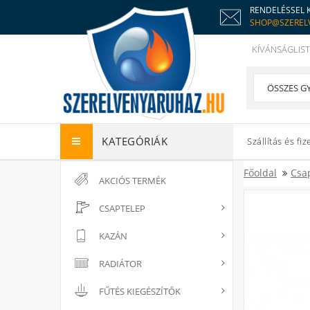
RENDELÉSSEL 
SHOP@SZEREL
KÍVÁNSÁGLIST
KATEGÓRIÁK
Szállítás és fiz
Főoldal
Csa
AKCIÓS TERMÉK
CSAPTELEP
KAZÁN
RADIÁTOR
FŰTÉS KIEGÉSZÍTŐK