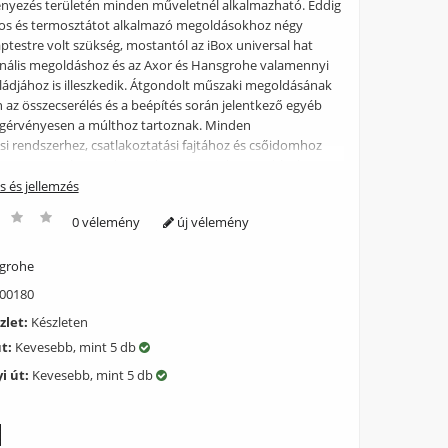
nyezés területén minden műveletnél alkalmazható. Eddig
s és termosztátot alkalmazó megoldásokhoz négy
ptestre volt szükség, mostantól az iBox universal hat
onális megoldáshoz és az Axor és Hansgrohe valamennyi
ládjához is illeszkedik. Átgondolt műszaki megoldásának
az összecserélés és a beépítés során jelentkező egyéb
gérvényesen a múlthoz tartoznak. Minden
si rendszerhez, csatlakoztatási fajtához és csőidomhoz
örösen tömített, valamint hangszigetelt, azon kívül a
is egyidejűleg kiszolgálja. Győződjön meg Ön is a falsík
ás és jellemzés
radalmi megoldás előnyeiről! Cikkszám:01800180 Gyártó:
0 vélemény
új vélemény
ád: ibox Tipus: Falon belüli egységek Leírás: - állítható
 szigetelőgalérral, 3 db DN20-as csatlakozóval, 1 db DN20-
egfelel minden falsík alatti zuhany, kád és termosztát
grohe
 - jól látható beépítési-mélység jelölés Opcionálisán
00180
25 mm-es hosszabbító szett (13595000) - rögzítősín
zlet:
Készleten
yártó: Hansgrohe
út:
Kevesebb, mint 5 db
i út:
Kevesebb, mint 5 db