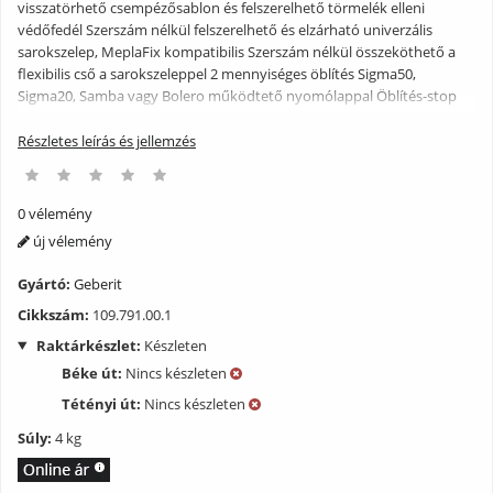
visszatörhető csempézősablon és felszerelhető törmelék elleni
védőfedél Szerszám nélkül felszerelhető és elzárható univerzális
sarokszelep, MeplaFix kompatibilis Szerszám nélkül összeköthető a
flexibilis cső a sarokszeleppel 2 mennyiséges öblítés Sigma50,
Sigma20, Samba vagy Bolero működtető nyomólappal Öblítés-stop
működtetés, Rumba, Mambo vagy Tango nyomólapokkal 1
mennyiséges öblítés Sigma10 nyomólappal Bedugott öblítőív Állítható
Részletes leírás és jellemzés
öblitővíz-mennyiség Vízcsatlakozás fent, oldalt vagy bal oldalon Az
öblítőív felfelé 2 cm-rel és lefelé 1 cm-rel állítható Sarokszelep
cserélhető szelepszárral Termékjellemzők Víznyomás tartomány 0,1–
0 vélemény
10 bar A víz maximális üzemi hőmérséklete 25 °C Öblítővíz-mennyiség
új vélemény
gyári beállítása 6 és 3 l Nagy öblítővíz-mennyiség beállítási tartománya
6 / 9 l Kis öblítővíz-mennyiség 3 l Öblítés-stop öblítővíz-mennyiség 6 /
Gyártó:
Geberit
9 l Szállítási terjedelem vízcsatlakozás R 1/2" kézikerékkel ellátott
Cikkszám:
109.791.00.1
sarokszeleppel, törmelék elleni védőfedél a szervíz nyíláshoz,
bedugott öblítőív öblítőcső tartóval, vakolattartó háló, rögzítőanyag,
Raktárkészlet:
Készleten
2 rögzítő vas, öblítőcső, ø 45 mm, törmelék elleni védődugó öblítőív
Béke út:
Nincs készleten
számára Nem része a terméknek: nyomólap
Tétényi út:
Nincs készleten
Súly:
4 kg