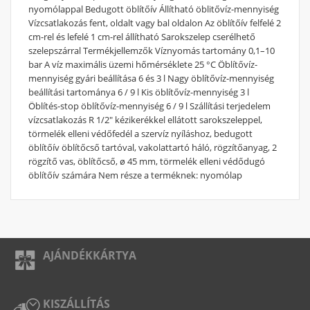
nyomólappal Bedugott öblítőív Állítható öblitővíz-mennyiség
Vízcsatlakozás fent, oldalt vagy bal oldalon Az öblítőív felfelé 2
cm-rel és lefelé 1 cm-rel állítható Sarokszelep cserélhető
szelepszárral Termékjellemzők Víznyomás tartomány 0,1–10
bar A víz maximális üzemi hőmérséklete 25 °C Öblítővíz-
mennyiség gyári beállítása 6 és 3 l Nagy öblítővíz-mennyiség
beállítási tartománya 6 / 9 l Kis öblítővíz-mennyiség 3 l
Öblítés-stop öblítővíz-mennyiség 6 / 9 l Szállítási terjedelem
vízcsatlakozás R 1/2" kézikerékkel ellátott sarokszeleppel,
törmelék elleni védőfedél a szervíz nyíláshoz, bedugott
öblítőív öblítőcső tartóval, vakolattartó háló, rögzítőanyag, 2
rögzítő vas, öblítőcső, ø 45 mm, törmelék elleni védődugó
öblítőív számára Nem része a terméknek: nyomólap
AJÁNDÉKKÁRTYA
KISZÁLLÍTÁS