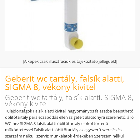
[A képek csak illusztrációk és tájékoztató jellegűek!]
Geberit wc tartály, falsík alatti,
SIGMA 8, vékony kivitel
Geberit wc tartály, falsík alatti, SIGMA 8,
vékony kivitel
Tulajdonságok Falsík alatti kivitel, hagyományos falazatba beépíthető
öblítőtartály páralecsapódás ellen szigetelt alacsonyra szerelhető, álló
WC-hez SIGMA 8 falsík alatti öblítőtartály elölről történő
működtetéssel Falsík alatti öblítőtartály az egyszerű szerelés és
szerszám nélküli szerviz munkálatok érdekében Szerszám nélkül