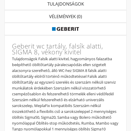
TULAJDONSÁGOK
VÉLEMÉNYEK (0)
Geberit wc tartály, falsík alatti,
SIGMA 8, vékony kivitel
Tulajdonságok Falsík alatti kivitel, hagyományos falazatba
beépíthető öblítőtartály páralecsapódás ellen szigetelt
alacsonyra szerelhető, álló WC-hez SIGMA 8 falsík alatti
öblítőtartály elölről történő működtetéssel Falsík alatti
öblítőtartály az egyszerű szerelés és szerszám nélküli szerviz
munkálatok érdekében Szerszám nélkül visszatörhető
csempézősablon és felszerelhető törmelék elleni védőfedél
Szerszám nélkül felszerelhető és elzárható univerzális
sarokszelep, MeplaFix kompatibilis Szerszám nélkül
összeköthető a flexibilis cső a sarokszeleppel 2 mennyiséges
öblítés Sigma50, Sigma20, Samba vagy Bolero működtető
nyomólappal Öblítés-stop működtetés, Rumba, Mambo vagy
Tango nyomólapokkal 1 mennyiséges öblítés Sigma10