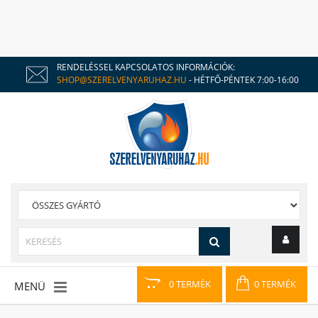
RENDELÉSSEL KAPCSOLATOS INFORMÁCIÓK:
SHOP@SZERELVENYARUHAZ.HU
- HÉTFŐ-PÉNTEK 7:00-16:00
0 TERMÉK
0 TERMÉK
MENÜ