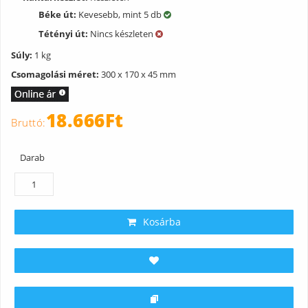
Béke út:
Kevesebb, mint 5 db
Tétényi út:
Nincs készleten
Súly:
1 kg
Csomagolási méret:
300 x 170 x 45 mm
18.666Ft
Darab
Kosárba