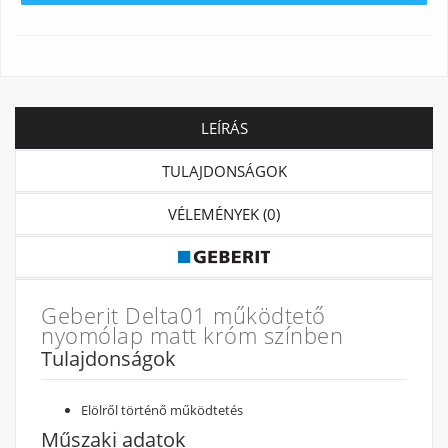
LEÍRÁS
TULAJDONSÁGOK
VÉLEMÉNYEK (0)
Geberit Delta01 működtető
nyomólap matt króm színben
Tulajdonságok
Elölről történő működtetés
Műszaki adatok