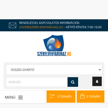
RENDELÉSSEL KAPCSOLATOS INFORMÁCIÓK:
SHOP@SZERELVENYARUHAZ.HU
- HÉTFŐ-PÉNTEK 7:00-16:00
0 TERMÉK
0 TERMÉK
MENÜ