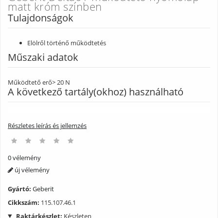
matt króm színben
Tulajdonságok
Elölről történő működtetés
Műszaki adatok
Működtető erő
> 20 N
A következő tartály(okhoz) használható
Geberit Delta 12cm (UP100)
109.100.00.1
Részletes leírás és jellemzés
Geberit DuofixBasic keret Delta 12cm tartállyal
111.153.00.1
A csomag tartalma
0 vélemény
Működtetőlap-rögzítőkeret
új vélemény
2 működtetőpálca
Rögzítőanyag
Gyártó:
Geberit
Cikkszám:
115.107.46.1
Raktárkészlet:
Készleten