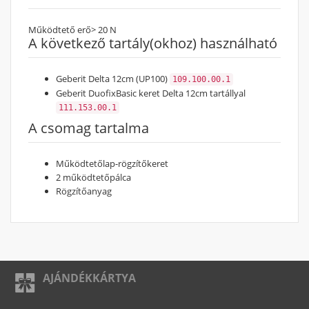
Működtető erő
> 20 N
A következő tartály(okhoz) használható
Geberit Delta 12cm (UP100)
109.100.00.1
Geberit DuofixBasic keret Delta 12cm tartállyal
111.153.00.1
A csomag tartalma
Működtetőlap-rögzítőkeret
2 működtetőpálca
Rögzítőanyag
AJÁNDÉKKÁRTYA