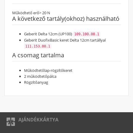
Működtető erő
> 20 N
A következő tartály(okhoz) használható
Geberit Delta 12cm (UP100)
109.100.00.1
Geberit DuofixBasic keret Delta 12cm tartállyal
111.153.00.1
A csomag tartalma
Működtetőlap-rögzítőkeret
2 működtetőpálca
Rögzítőanyag
AJÁNDÉKKÁRTYA