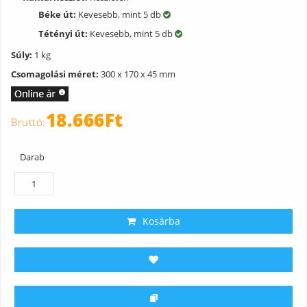
Béke út:
Kevesebb, mint 5 db
Tétényi út:
Kevesebb, mint 5 db
Súly:
1 kg
Csomagolási méret:
300 x 170 x 45 mm
18.666Ft
Darab
Kosárba