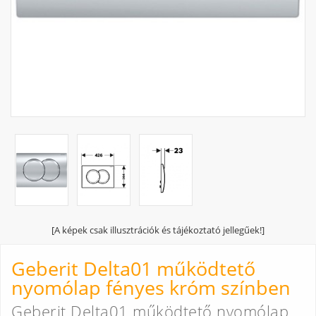
[A képek csak illusztrációk és tájékoztató jellegűek!]
Geberit Delta01 működtető
nyomólap fényes króm színben
Geberit Delta01 működtető nyomólap