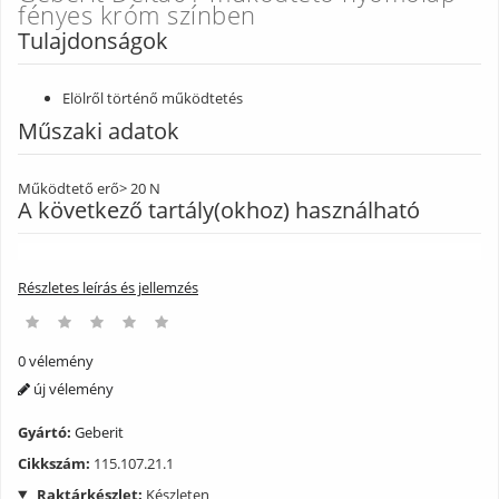
fényes króm színben
Tulajdonságok
Elölről történő működtetés
Műszaki adatok
Működtető erő
> 20 N
A következő tartály(okhoz) használható
Geberit Delta 12cm (UP100)
109.100.00.1
Részletes leírás és jellemzés
Geberit DuofixBasic keret Delta 12cm tartállyal
111.153.00.1
A csomag tartalma
0 vélemény
Működtetőlap-rögzítőkeret
új vélemény
2 működtetőpálca
Rögzítőanyag
Gyártó:
Geberit
Cikkszám:
115.107.21.1
Raktárkészlet:
Készleten