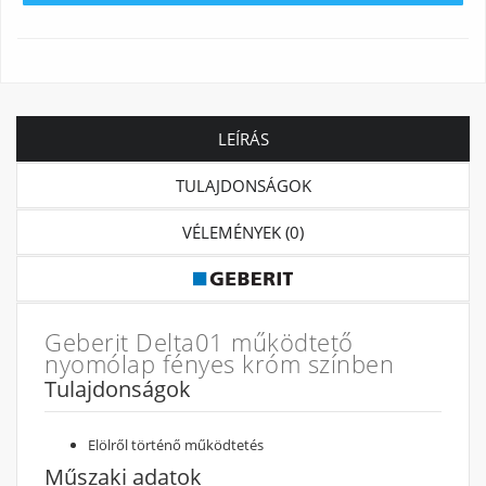
LEÍRÁS
TULAJDONSÁGOK
VÉLEMÉNYEK (0)
Geberit Delta01 működtető
nyomólap fényes króm színben
Tulajdonságok
Elölről történő működtetés
Műszaki adatok