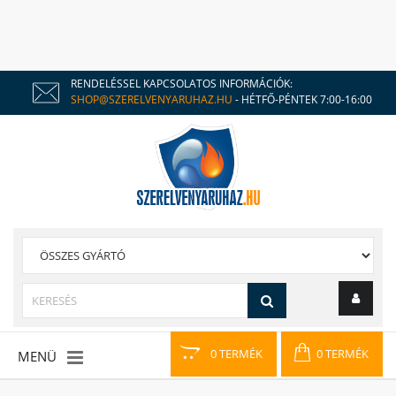
RENDELÉSSEL KAPCSOLATOS INFORMÁCIÓK:
SHOP@SZERELVENYARUHAZ.HU
- HÉTFŐ-PÉNTEK 7:00-16:00
0 TERMÉK
0 TERMÉK
MENÜ