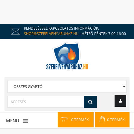
RENDELÉSSEL KAPCSOLATOS INFORMÁCIÓK:
SHOP@SZERELVENYARUHAZ.HU
- HÉTFŐ-PÉNTEK 7:00-16:00
0 TERMÉK
0 TERMÉK
MENÜ