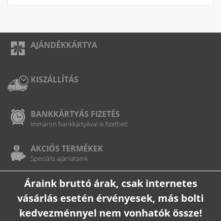
AJÁNDÉKKÁRTYA
KISZÁLLÍTÁS
BANKKÁRTYÁS FIZETÉS
Immáron bankkártyával is fizethet!
AKCIÓS TERMÉKEK
Speciális ajánlataink
Áraink bruttó árak, csak internetes
vásárlás esetén érvényesek, más bolti
kedvezménnyel nem vonhatók össze!