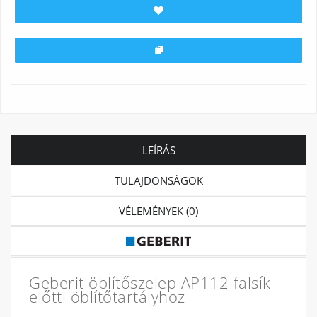
LEÍRÁS
TULAJDONSÁGOK
VÉLEMÉNYEK (0)
Geberit öblítőszelep AP112 falsík
előtti öblítőtartályhoz