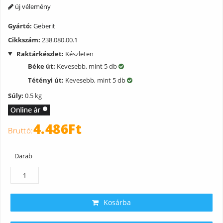
új vélemény
Gyártó:
Geberit
Cikkszám:
238.080.00.1
Raktárkészlet:
Készleten
Béke út:
Kevesebb, mint 5 db
Tétényi út:
Kevesebb, mint 5 db
Súly:
0.5 kg
4.486Ft
Darab
Kosárba