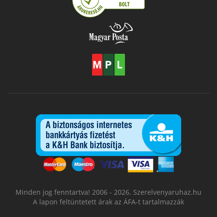
Minden jog fenntartva! 2006 - 2026. Szerelvenyaruhaz.hu
A lapon feltüntetett árak az ÁFA-t tartalmazzák