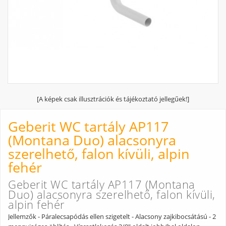
[A képek csak illusztrációk és tájékoztató jellegűek!]
Geberit WC tartály AP117
(Montana Duo) alacsonyra
szerelhető, falon kívüli, alpin
fehér
Geberit WC tartály AP117 (Montana
Duo) alacsonyra szerelhető, falon kívüli,
alpin fehér
Jellemzők - Páralecsapódás ellen szigetelt - Alacsony zajkibocsátású - 2