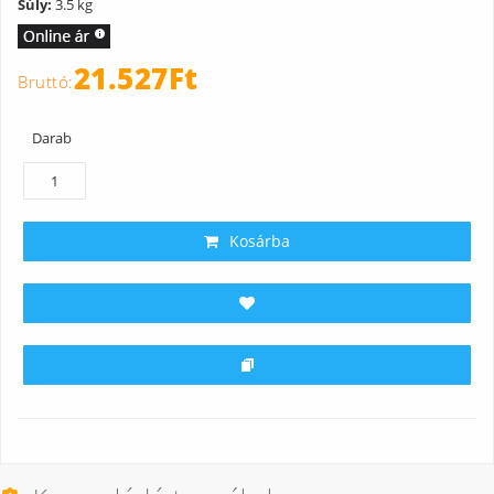
Súly:
3.5 kg
21.527Ft
Darab
Kosárba