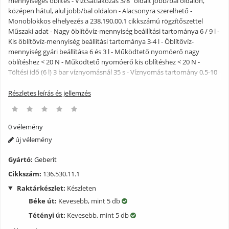
mennyiséges öblítés - Vízcsatlakozás 3/8" oldalt jobb/bal oldalon,
középen hátul, alul jobb/bal oldalon - Alacsonyra szerelhető -
Monoblokkos elhelyezés a 238.190.00.1 cikkszámú rögzítőszettel
Műszaki adat - Nagy öblítővíz-mennyiség beállítási tartománya 6 / 9 l -
Kis öblítővíz-mennyiség beállítási tartománya 3-4 l - Öblítővíz-
mennyiség gyári beállítása 6 és 3 l - Működtető nyomóerő nagy
öblítéshez < 20 N - Működtető nyomóerő kis öblítéshez < 20 N -
Töltési idő (6 l) 3 bar víznyomásnál 35 s - Víznyomás tartomány 0,5-10
bar Csomag tartalma - öblítőcső 23 x 23 cm, - 50/44 mm - rögzítőanyag
- flexibilis cső 3/8" Kivéve: - sarokszelep 3/8" Páralecsapódás ellen
Részletes leírás és jellemzés
szigetelt, Alacsony zajkibocsátású, 2 mennyiséges öblítés,
Vízcsatlakozás 3/8" oldalt jobb/bal oldalon, középen hátul, alul
jobb/bal oldalon, Alacsonyra szerelhető, Monoblokkos elhelyezés a
0 vélemény
238.190.00.1 cikkszámú rögzítőszettel
új vélemény
Gyártó:
Geberit
Cikkszám:
136.530.11.1
Raktárkészlet:
Készleten
Béke út:
Kevesebb, mint 5 db
Tétényi út:
Kevesebb, mint 5 db