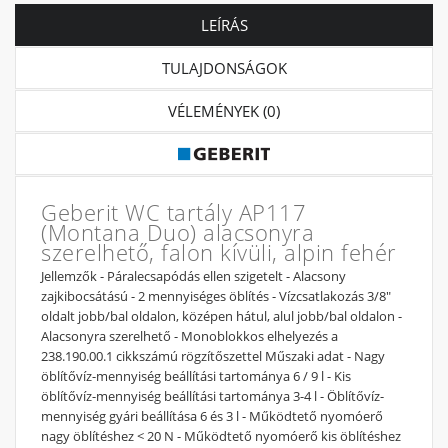
LEÍRÁS
TULAJDONSÁGOK
VÉLEMÉNYEK (0)
Geberit WC tartály AP117
(Montana Duo) alacsonyra
szerelhető, falon kívüli, alpin fehér
Jellemzők - Páralecsapódás ellen szigetelt - Alacsony
zajkibocsátású - 2 mennyiséges öblítés - Vízcsatlakozás 3/8"
oldalt jobb/bal oldalon, középen hátul, alul jobb/bal oldalon -
Alacsonyra szerelhető - Monoblokkos elhelyezés a
238.190.00.1 cikkszámú rögzítőszettel Műszaki adat - Nagy
öblítővíz-mennyiség beállítási tartománya 6 / 9 l - Kis
öblítővíz-mennyiség beállítási tartománya 3-4 l - Öblítővíz-
mennyiség gyári beállítása 6 és 3 l - Működtető nyomóerő
nagy öblítéshez < 20 N - Működtető nyomóerő kis öblítéshez