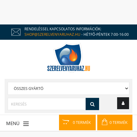
RENDELÉSSEL KAPCSOLATOS INFORMÁCIÓK:
SHOP@SZERELVENYARUHAZ.HU
- HÉTFŐ-PÉNTEK 7:00-16:00
0 TERMÉK
0 TERMÉK
MENÜ