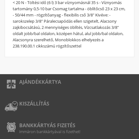
< 20 N - Töltési idő (6 l) 3 bar víznyomásnál 35 s - Víznyomás
tartomány 0,5-10 bar Csomag tartalma - öblítőcső 23 x 23 cm,
- 50/44 mm - rögzítőanyag - flexibilis cső 3/8" Kivéve: -
sarokszelep 3/8" Páralecsapódás ellen szigetelt, Alacsony
zajkibocsátású, 2 mennyiséges öblítés, Vízcsatlakozás 3/8"
oldalt jobb/bal oldalon, középen hátul, alul jobb/bal oldalon,
Alacsonyra szerelhető, Monoblokkos elhelyezés a
238.190.00.1 cikkszámú rögzítőszettel
AJÁNDÉKKÁRTYA
KISZÁLLÍTÁS
BANKKÁRTYÁS FIZETÉS
Immáron bankkártyával is fizethet!