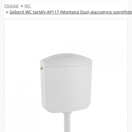
Főoldal
WC
Geberit WC tartály AP117 (Montana Duo) alacsonyra szerelhető, 