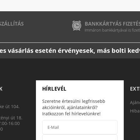
SZÁLLÍTÁS
BANKKÁRTYÁS FIZETÉ
Immáron bankkártyával is fizet
etes vásárlás esetén érvényesek, más bolti k
K
HÍRLEVÉL
EX
Szeretne értesülni legfrissebb
Aján
e út 104.
akcióinkról, ajánlatainkról?
Hiba
Iratkozzon fel hírlevelünkre!
ényi út 18.
7:00-16:00
00