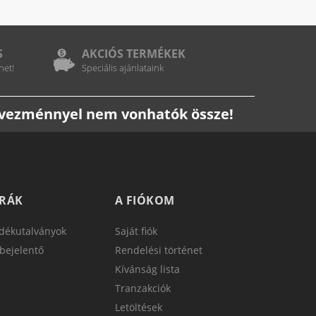
S
AKCIÓS TERMÉKEK
het!
Speciális ajánlataink
edvezménnyel nem vonhatók össze!
TRÁK
A FIÓKOM
dékutalványok
Saját fiók
bejelentő
Rendelési történet
Kívánság lista
Tranzakciók
Letöltések