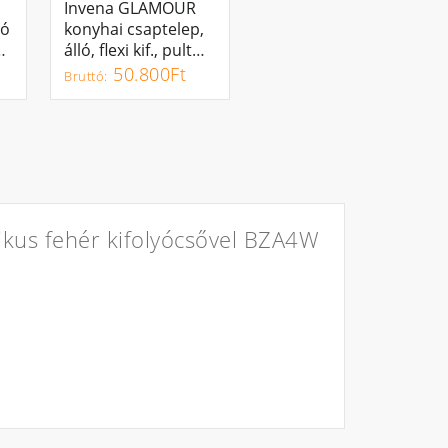
Invena GLAMOUR
KOSÁRBA
tó
konyhai csaptelep,
us
álló, flexi kif., pult
l
alá szerelhető
50.800Ft
vízszűrővel, fekete-
króm
kus fehér kifolyócsővel BZA4W