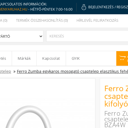
KAPCSOLATOS INFORMÁCIÓK:
BEJELENTKEZÉS
/
REGIS
VENYARUHAZ.HU
- HÉTFŐ-PÉNTEK 7:00-16:00
A (0)
TERMÉK ÖSSZEHASONLÍTÁS (0)
HÍRLEVÉL FELIRATKOZÁS
etés
Márkák
Kapcsolat
GYIK
ptelep
Ferro Zumba egykaros mosogató csaptelep elasztikus fehé
Ferro
csapte
kifoly
Ferro Z
csaptele
BZA4W