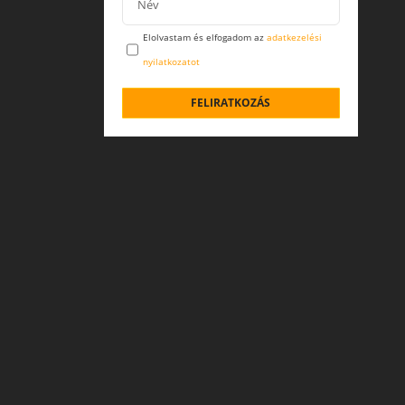
Elolvastam és elfogadom az
adatkezelési
nyilatkozatot
FELIRATKOZÁS