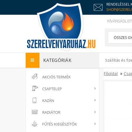
RENDELÉSSEL 
SHOP@SZEREL
KÍVÁNSÁGLIST
KATEGÓRIÁK
Szállítás és fiz
Főoldal
Csa
AKCIÓS TERMÉK
CSAPTELEP
KAZÁN
RADIÁTOR
FŰTÉS KIEGÉSZÍTŐK