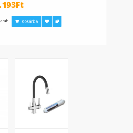
.193Ft
arab
Kosárba