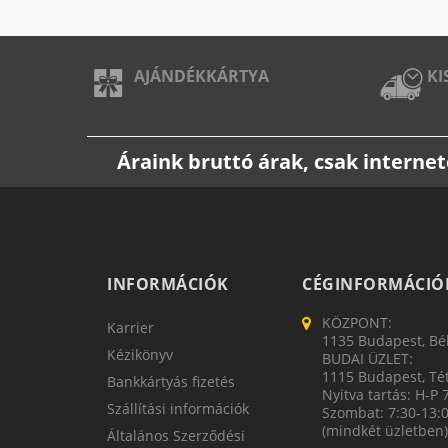
AJÁNDÉKKÁRTYA
KI
Áraink bruttó árak, csak intern
INFORMÁCIÓK
CÉGINFORMÁCIÓ
KÖZPONT:
Karrier
1135 Budapest, Bék
Kézikönyv
BUDAI ÜZLET:
1115 Budapest, Tét
Bankkártyás fizetés
Nyitva tartás: H-P 
Szállítási információk
Szombat: 7:30-13:
(mindkét üzletben)
Általános Szerződési