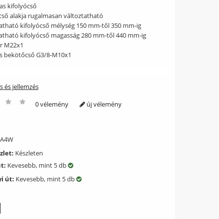
as kifolyócső
cső alakja rugalmasan változtatható
tatható kifolyócső mélység 150 mm-től 350 mm-ig
tatható kifolyócső magasság 280 mm-től 440 mm-ig
or M22x1
lis bekötőcső G3/8-M10x1
ás és jellemzés
0 vélemény
új vélemény
A4W
zlet:
Készleten
út:
Kevesebb, mint 5 db
i út:
Kevesebb, mint 5 db