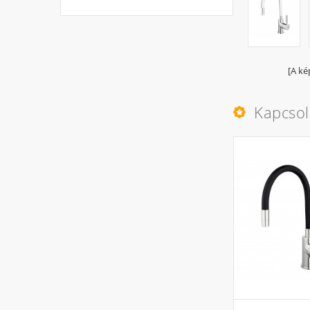
[A ké
Kapcso