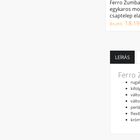
Ferro Zumb
KOSÁRBA
egykaros mo
csaptelep el
fekete kifoly
18.19
BZA4B
LEÍRÁS
Ferro 
ruga
kifo
vált
vált
perl
flex
kró