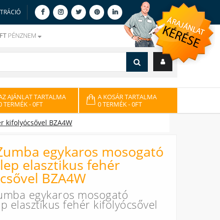
ZTRÁCIÓ
FT
PÉNZNEM
AZ AJÁNLAT TARTALMA
A KOSÁR TARTALMA
0 TERMÉK
- 0FT
0 TERMÉK
- 0FT
r kifolyócsővel BZA4W
 Zumba egykaros mosogató
lep elasztikus fehér
ócsővel BZA4W
umba egykaros mosogató
p elasztikus fehér kifolyócsővel