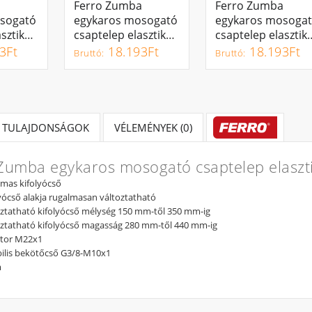
a
Ferro Zumba
KOSÁRBA
Ferro Zumba
KOSÁRBA
sogató
egykaros mosogató
egykaros mosoga
asztikus
csaptelep elasztikus
csaptelep elasztik
ócsővel
bézs kifolyócsővel
ezüst kifolyócsőve
3Ft
18.193Ft
18.193Ft
BZA4P
BZA4S
TULAJDONSÁGOK
VÉLEMÉNYEK (0)
Zumba egykaros mosogató csaptelep elaszti
lmas kifolyócső
lyócső alakja rugalmasan változtatható
oztatható kifolyócső mélység 150 mm-től 350 mm-ig
oztatható kifolyócső magasság 280 mm-től 440 mm-ig
átor M22x1
ibilis bekötőcső G3/8-M10x1
m