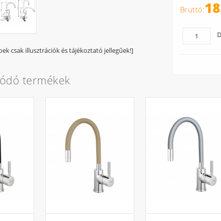
18
D
pek csak illusztrációk és tájékoztató jellegűek!]
lódó termékek