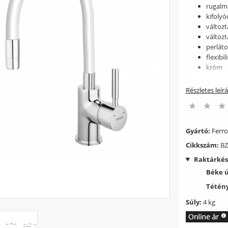
rugalm
kifolyó
változ
változ
perlát
flexibi
króm
Részletes leír
Gyártó:
Ferro
Cikkszám:
BZ
Raktárkés
Béke 
Tétény
Súly:
4 kg