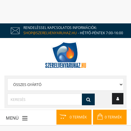
RENDELÉSSEL KAPCSOLATOS INFORMÁCIÓK:
SHOP@SZERELVENYARUHAZ.HU
- HÉTFŐ-PÉNTEK 7:00-16:00
0 TERMÉK
0 TERMÉK
MENÜ