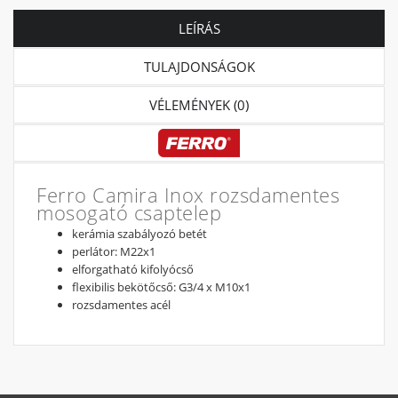
LEÍRÁS
TULAJDONSÁGOK
VÉLEMÉNYEK (0)
Ferro Camira Inox rozsdamentes
mosogató csaptelep
kerámia szabályozó betét
perlátor: M22x1
elforgatható kifolyócső
flexibilis bekötőcső: G3/4 x M10x1
rozsdamentes acél