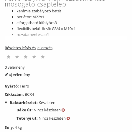
mosogató csaptelep
kerámia szabályozó betét
perlátor: M22x1
elforgatható kifolyócső
flexibilis bekötőcső: G3/4 x M10x1
rozsdamentes acél
Részletes leírás és jellemzés
0 vélemény
új vélemény
Gyártó:
Ferro
Cikkszám:
BCR4
Raktárkészlet:
Készleten
Béke út:
Nincs készleten
Tétényi út:
Nincs készleten
Súly:
4 kg