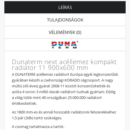
LEÍRÁS
TULAJDONSÁGOK
VÉLEMÉNYEK (0)
Hagyományos, egyoldali bekötési mód
Dunaterm next acéllemez kompakt
radiátor 11 900x600 mm
A DUNATERM acéllemez radiátort Európa egyik legkorszerűbb
gyárában készíti a csehországi KORADO cégcsoport. A nagy
múltú (45 éves) gyárat 2008-11 között korszerűsítették és
azóta 4 soron 3 millió darab radiátort tudnak gyártani. Eddig
a világ több mint 40 országában 25.000.000 radiátort
Keresztirányú bekötési mód - akkor érdemes ezt a bekötési módot
értékesítettek.
választani, ha a radiátor hossza nagyobb, mint a magasságának a
háromszorosa (L > Hx3)
Az 1800 mm-es és annál hosszabb radiátorok felszereléséhez
1,5 pár (3db) tartó szükséges.
A csomag tartalmazza a tartót.