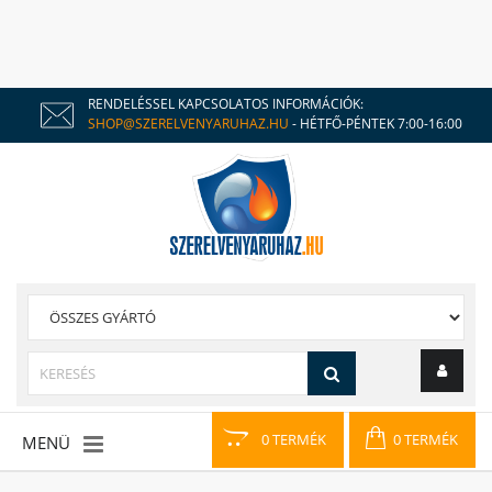
RENDELÉSSEL KAPCSOLATOS INFORMÁCIÓK:
SHOP@SZERELVENYARUHAZ.HU
- HÉTFŐ-PÉNTEK 7:00-16:00
0 TERMÉK
0 TERMÉK
MENÜ