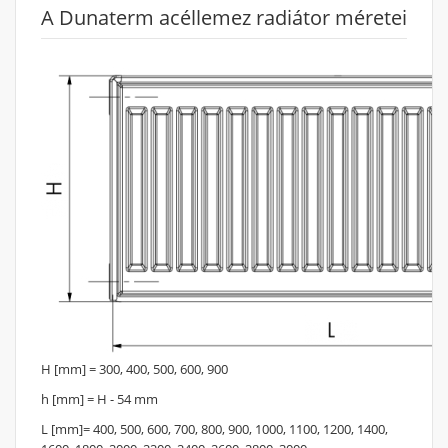
A Dunaterm acéllemez radiátor méretei
Alsó bekötési mód -
Teljesítménycsökkenéssel jár!
H [mm] = 300, 400, 500, 600, 900
h [mm] = H - 54 mm
L [mm]= 400, 500, 600, 700, 800, 900, 1000, 1100, 1200, 1400,