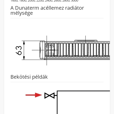
1600, 1800, 2000, 2200, 2400, 2600, 2800, 3000
A Dunaterm acéllemez radiátor
mélysége
Bekötési példák