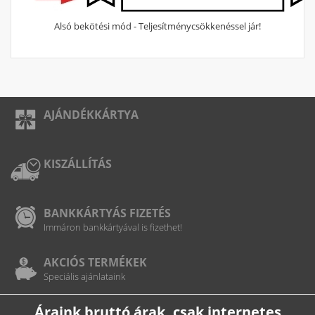
Alsó bekötési mód -
Teljesítménycsökkenéssel jár!
AJÁNDÉKKÁRTYA
KISZÁLLÍTÁS
BANKKÁRTYÁS FIZETÉS
Immáron bankkártyával is fizethet!
AKCIÓS TERMÉKEK
Speciális ajánlataink
Áraink bruttó árak, csak internetes