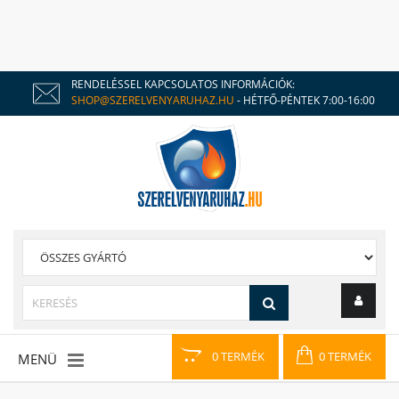
RENDELÉSSEL KAPCSOLATOS INFORMÁCIÓK:
SHOP@SZERELVENYARUHAZ.HU
- HÉTFŐ-PÉNTEK 7:00-16:00
0 TERMÉK
0 TERMÉK
MENÜ