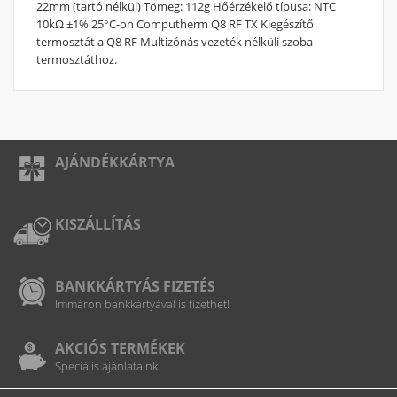
22mm (tartó nélkül) Tömeg: 112g Hőérzékelő típusa: NTC
10kΩ ±1% 25°C-on Computherm Q8 RF TX Kiegészítő
termosztát a Q8 RF Multizónás vezeték nélküli szoba
termosztáthoz.
AJÁNDÉKKÁRTYA
KISZÁLLÍTÁS
BANKKÁRTYÁS FIZETÉS
Immáron bankkártyával is fizethet!
AKCIÓS TERMÉKEK
Speciális ajánlataink