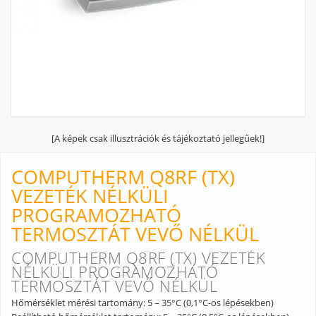
[A képek csak illusztrációk és tájékoztató jellegűek!]
COMPUTHERM Q8RF (TX)
VEZETÉK NÉLKÜLI
PROGRAMOZHATÓ
TERMOSZTÁT VEVŐ NÉLKÜL
COMPUTHERM Q8RF (TX) VEZETÉK
NÉLKÜLI PROGRAMOZHATÓ
TERMOSZTÁT VEVŐ NÉLKÜL
Hőmérséklet mérési tartomány: 5 – 35°C (0,1°C-os lépésekben)