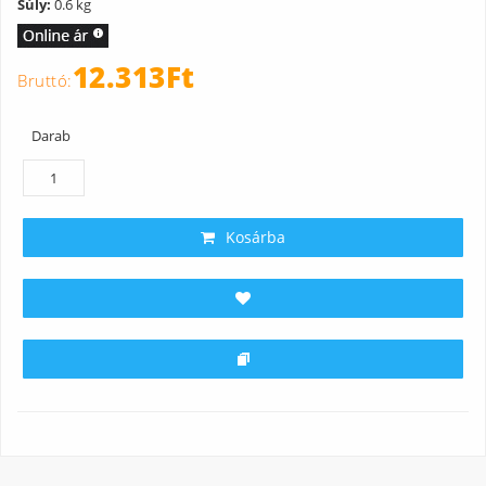
Súly:
0.6 kg
12.313Ft
Darab
Kosárba