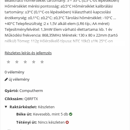
Beállítható hőmérséklet tartomány: 5 – 35°C (0,5°C-os lépésekben)
Hőmérséklet mérési pontosság: ±0,5°C Hőmérséklet kalibrálási
tartomány: ±3°C (0,1°C-os lépésekben) Választható kapcsolási
érzékenység: ±0,1°C; ±0,2°C; ±0,3°C Tárolási hőmérséklet: -10°C …
+40°C Telepfeszültség :2 x 1,5V alkáli elem (LR6 típ.; AA méret)
Teljesítményfelvétel: 1,3mW Elem várható élettartama: kb. 1 év
Működési frekvencia: 868,35MHz Méretek: 130 x 80 x 22mm (tartó
nélkül) Tömeg: 112g Hőérzékelő típusa: NTC 10kΩ ±1% 25°C-on
Computherm Q8 RF TX Kiegészítő termosztát a Q8 RF Multizónás
vezeték nélküli szoba termosztáthoz.
Részletes leírás és jellemzés
0 vélemény
új vélemény
Gyártó:
Computherm
Cikkszám:
Q8RFTX
Raktárkészlet:
Készleten
Béke út:
Kevesebb, mint 5 db
Tétényi út:
Nincs készleten