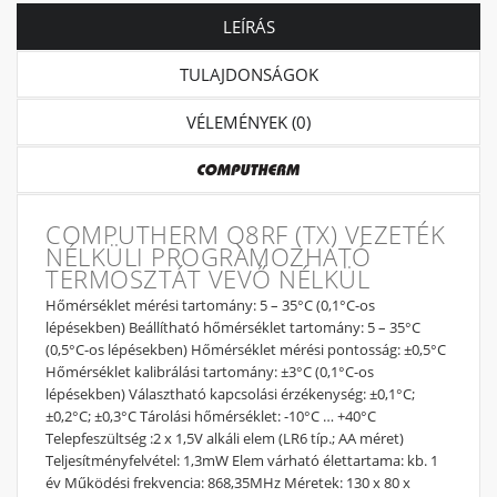
LEÍRÁS
TULAJDONSÁGOK
VÉLEMÉNYEK (0)
COMPUTHERM Q8RF (TX) VEZETÉK
NÉLKÜLI PROGRAMOZHATÓ
TERMOSZTÁT VEVŐ NÉLKÜL
Hőmérséklet mérési tartomány: 5 – 35°C (0,1°C-os
lépésekben) Beállítható hőmérséklet tartomány: 5 – 35°C
(0,5°C-os lépésekben) Hőmérséklet mérési pontosság: ±0,5°C
Hőmérséklet kalibrálási tartomány: ±3°C (0,1°C-os
lépésekben) Választható kapcsolási érzékenység: ±0,1°C;
±0,2°C; ±0,3°C Tárolási hőmérséklet: -10°C … +40°C
Telepfeszültség :2 x 1,5V alkáli elem (LR6 típ.; AA méret)
Teljesítményfelvétel: 1,3mW Elem várható élettartama: kb. 1
év Működési frekvencia: 868,35MHz Méretek: 130 x 80 x