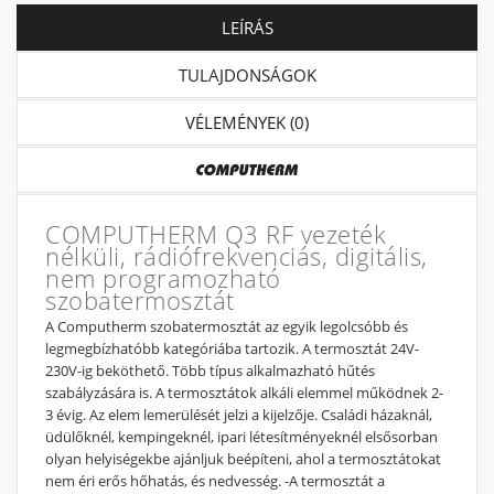
LEÍRÁS
TULAJDONSÁGOK
VÉLEMÉNYEK (0)
COMPUTHERM Q3 RF vezeték
nélküli, rádiófrekvenciás, digitális,
nem programozható
szobatermosztát
A Computherm szobatermosztát az egyik legolcsóbb és
legmegbízhatóbb kategóriába tartozik. A termosztát 24V-
230V-ig beköthető. Több típus alkalmazható hűtés
szabályzására is. A termosztátok alkáli elemmel működnek 2-
3 évig. Az elem lemerülését jelzi a kijelzője. Családi házaknál,
üdülőknél, kempingeknél, ipari létesítményeknél elsősorban
olyan helyiségekbe ajánljuk beépíteni, ahol a termosztátokat
nem éri erős hőhatás, és nedvesség. -A termosztát a