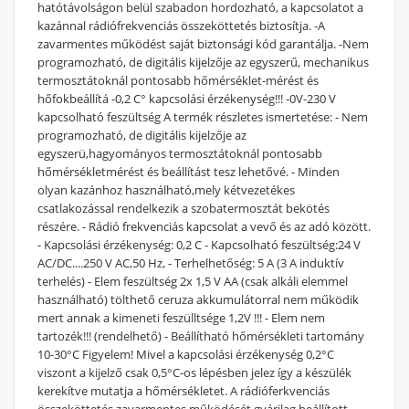
hatótávolságon belül szabadon hordozható, a kapcsolatot a
kazánnal rádiófrekvenciás összeköttetés biztosítja. -A
zavarmentes működést saját biztonsági kód garantálja. -Nem
programozható, de digitális kijelzője az egyszerű, mechanikus
termosztátoknál pontosabb hőmérséklet-mérést és
hőfokbeállítá -0,2 C° kapcsolási érzékenység!!! -0V-230 V
kapcsolható feszültség A termék részletes ismertetése: - Nem
programozható, de digitális kijelzője az
egyszerü,hagyományos termosztátoknál pontosabb
hőmérsékletmérést és beállítást tesz lehetővé. - Minden
olyan kazánhoz használható,mely kétvezetékes
csatlakozással rendelkezik a szobatermosztát bekötés
részére. - Rádió frekvenciás kapcsolat a vevő és az adó között.
- Kapcsolási érzékenység: 0,2 C - Kapcsolható feszültség:24 V
AC/DC....250 V AC,50 Hz, - Terhelhetőség: 5 A (3 A induktív
terhelés) - Elem feszültség 2x 1,5 V AA (csak alkáli elemmel
használható) tölthető ceruza akkumulátorral nem működik
mert annak a kimeneti feszülltsége 1,2V !!! - Elem nem
tartozék!!! (rendelhető) - Beállítható hőmérsékleti tartomány
10-30°C Figyelem! Mivel a kapcsolási érzékenység 0,2°C
viszont a kijelző csak 0,5°C-os lépésben jelez így a készülék
kerekítve mutatja a hőmérsékletet. A rádióferkvenciás
összeköttetés zavarmentes működését gyárilag beállított