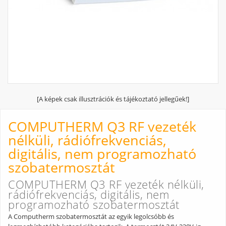
[A képek csak illusztrációk és tájékoztató jellegűek!]
COMPUTHERM Q3 RF vezeték
nélküli, rádiófrekvenciás,
digitális, nem programozható
szobatermosztát
COMPUTHERM Q3 RF vezeték nélküli,
rádiófrekvenciás, digitális, nem
programozható szobatermosztát
A Computherm szobatermosztát az egyik legolcsóbb és