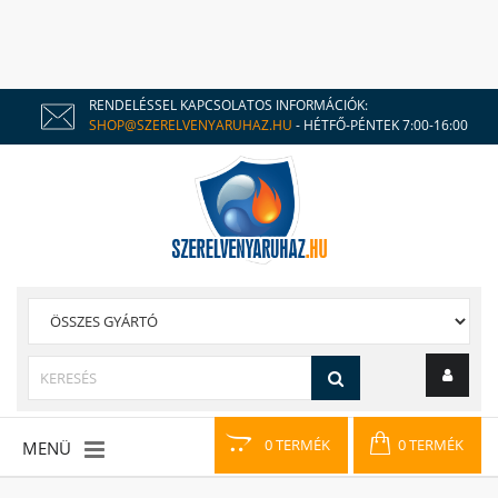
RENDELÉSSEL KAPCSOLATOS INFORMÁCIÓK:
SHOP@SZERELVENYARUHAZ.HU
- HÉTFŐ-PÉNTEK 7:00-16:00
0 TERMÉK
0 TERMÉK
MENÜ