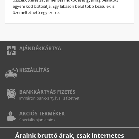
egyéni kód biztosítja. Egy lakáson belűl több kézsülék is
üzemeltethető egyszerre.
AJÁNDÉKKÁRTYA
KISZÁLLÍTÁS
BANKKÁRTYÁS FIZETÉS
Immáron bankkártyával is fizethet!
AKCIÓS TERMÉKEK
Speciális ajánlataink
Áraink bruttó árak, csak internetes