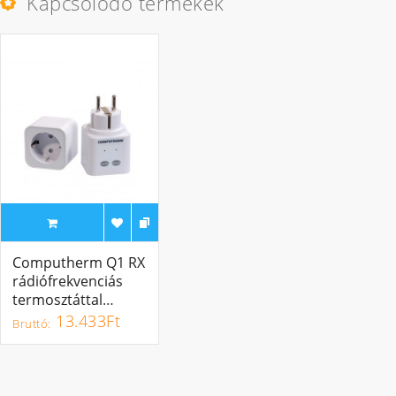
Kapcsolódó termékek
Computherm Q1 RX
rádiófrekvenciás
termosztáttal
vezérelt dugalj
13.433Ft