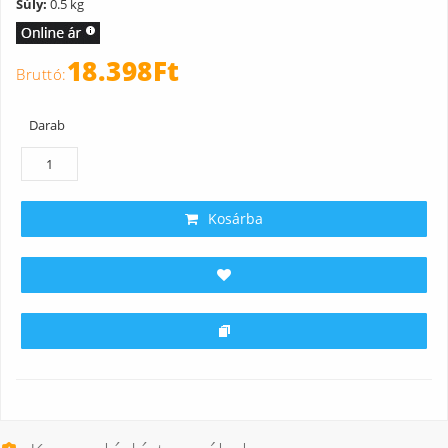
Súly:
0.5 kg
Mivel a kapcsolási érzékenység 0,2°C viszont a kijelző csak 0,5°C-os
lépésben jelez így a készülék kerekítve mutatja a hőmérsékletet. A
rádióferkvenciás összeköttetés zavarmentes működését gyárilag
18.398Ft
beállított egyéni kód biztosítja. Egy lakáson belűl több kézsülék is
üzemeltethető egyszerre.
Darab
Kosárba