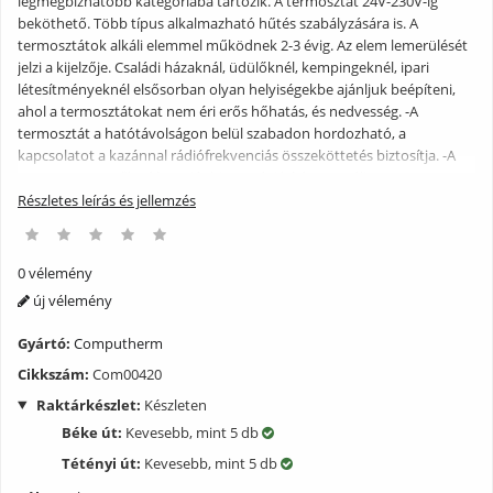
legmegbízhatóbb kategóriába tartozik. A termosztát 24V-230V-ig
beköthető. Több típus alkalmazható hűtés szabályzására is. A
termosztátok alkáli elemmel működnek 2-3 évig. Az elem lemerülését
jelzi a kijelzője. Családi házaknál, üdülőknél, kempingeknél, ipari
létesítményeknél elsősorban olyan helyiségekbe ajánljuk beépíteni,
ahol a termosztátokat nem éri erős hőhatás, és nedvesség. -A
termosztát a hatótávolságon belül szabadon hordozható, a
kapcsolatot a kazánnal rádiófrekvenciás összeköttetés biztosítja. -A
zavarmentes működést saját biztonsági kód garantálja. -Nem
programozható, de digitális kijelzője az egyszerű, mechanikus
Részletes leírás és jellemzés
termosztátoknál pontosabb hőmérséklet-mérést és hőfokbeállítá -0,2
C° kapcsolási érzékenység!!! -0V-230 V kapcsolható feszültség A
termék részletes ismertetése: - Nem programozható, de digitális
0 vélemény
kijelzője az egyszerü,hagyományos termosztátoknál pontosabb
új vélemény
hőmérsékletmérést és beállítást tesz lehetővé. - Minden olyan
kazánhoz használható,mely kétvezetékes csatlakozással rendelkezik a
Gyártó:
Computherm
szobatermosztát bekötés részére. - Rádió frekvenciás kapcsolat a
Cikkszám:
Com00420
vevő és az adó között. - Kapcsolási érzékenység: 0,2 C - Kapcsolható
feszültség:24 V AC/DC....250 V AC,50 Hz, - Terhelhetőség: 5 A (3 A
Raktárkészlet:
Készleten
induktív terhelés) - Elem feszültség 2x 1,5 V AA (csak alkáli elemmel
Béke út:
Kevesebb, mint 5 db
használható) tölthető ceruza akkumulátorral nem működik mert
annak a kimeneti feszülltsége 1,2V !!! - Elem nem tartozék!!!
Tétényi út:
Kevesebb, mint 5 db
(rendelhető) - Beállítható hőmérsékleti tartomány 10-30°C Figyelem!