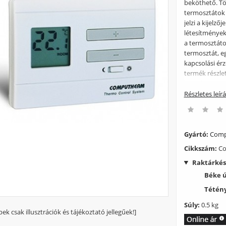
beköthető. Tö
termosztátok 
jelzi a kijelz
létesítmények
a termosztátok
termosztát, e
kapcsolási ér
termék részle
kijelzője az 
hőmérsékletmé
Részletes leír
használható,m
szobatermosztá
Kapcsolható fe
(3 A induktív 
Gyártó:
Comp
használható)
Cikkszám:
Co
a kimeneti fes
Raktárkés
Beállítható h
kapcsolási érz
Béke 
jelez így a ké
Tétény
Súly:
0.5 kg
pek csak illusztrációk és tájékoztató jellegűek!]