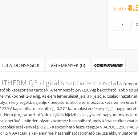
8.
D
TULAJDONSÁGOK
VÉLEMÉNYEK (0)
THERM Q3 digitális szobatermosztát
A Computh
tóbb kategóriába tartozik. A termosztát 24V-230V-ig beköthető. Több típus
mel működnek 2-3 évig. Az elem lemerülését jelzi a kijelzője. Családi házakná
olyan helyiségekbe ajánljuk beépíteni, ahol a termosztátokat nem éri erős h
-230 V kapcsolható feszültség -0,2 C° kapcsolási érzékenység!!! -nagy mére
: - Nem programozható, de digitális kijelzője az egyszerű,hagyományos t
tesz lehetővé. - Minden olyan kazánhoz használható,mely kétvezetékes csatl
apcsolási érzékenység: 0,2 C - Kapcsolható feszültség:24 V AC/DC....250 V AC,50
2x 1,5 V AA (csak alkáli elemmel használható) tölthető ceruza akkumulátorr