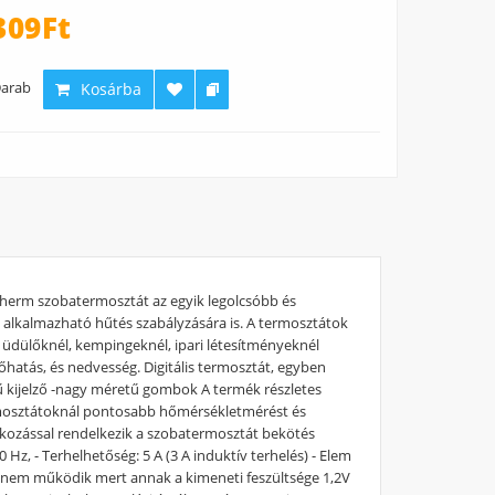
309Ft
arab
Kosárba
erm szobatermosztát az egyik legolcsóbb és
 alkalmazható hűtés szabályzására is. A termosztátok
l, üdülőknél, kempingeknél, ipari létesítményeknél
őhatás, és nedvesség. Digitális termosztát, egyben
tű kijelző -nagy méretű gombok A termék részletes
ermosztátoknál pontosabb hőmérsékletmérést és
akozással rendelkezik a szobatermosztát bekötés
 Hz, - Terhelhetőség: 5 A (3 A induktív terhelés) - Elem
al nem működik mert annak a kimeneti feszültsége 1,2V