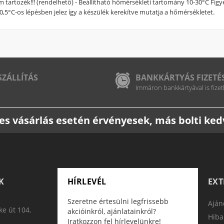
nem tartozék!!! (rendelhető) - Beállítható hőmérsékleti tartomány 10-30°C Fig
 0,5°C-os lépésben jelez így a készülék kerekítve mutatja a hőmérsékletet.
SZÁLLÍTÁS
BANKKÁRTYÁS FIZETÉ
Immáron bankkártyával is fizet
etes vásárlás esetén érvényesek, más bolti k
K
HÍRLEVÉL
EX
Szeretne értesülni legfrissebb
Aján
e út 104.
akcióinkról, ajánlatainkról?
Hiba
Iratkozzon fel hírlevelünkre!