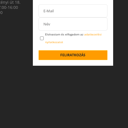
ényi út 18.
7:00-16:00
00
Elolvastam és elfogadom az
adatkezelési
nyilatkozatot
FELIRATKOZÁS