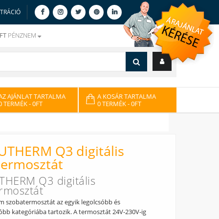
ZTRÁCIÓ
FT
PÉNZNEM
AZ AJÁNLAT TARTALMA
A KOSÁR TARTALMA
0 TERMÉK
- 0FT
0 TERMÉK
- 0FT
THERM Q3 digitális
termosztát
HERM Q3 digitális
rmosztát
 szobatermosztát az egyik legolcsóbb és
bb kategóriába tartozik. A termosztát 24V-230V-ig