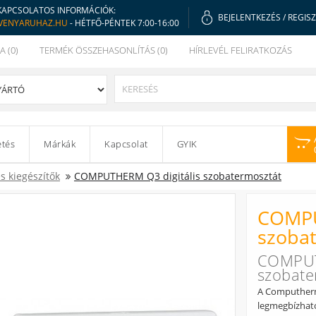
KAPCSOLATOS INFORMÁCIÓK:
BEJELENTKEZÉS
/
REGIS
VENYARUHAZ.HU
- HÉTFŐ-PÉNTEK 7:00-16:00
A (0)
TERMÉK ÖSSZEHASONLÍTÁS (0)
HÍRLEVÉL FELIRATKOZÁS
etés
Márkák
Kapcsolat
GYIK
s kiegészítők
COMPUTHERM Q3 digitális szobatermosztát
COMPU
szoba
COMPUT
szobate
A Computherm
legmegbízható