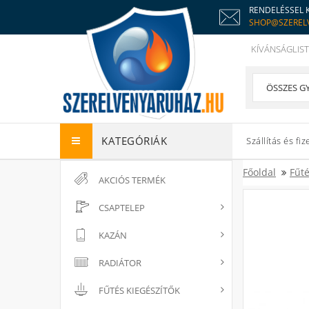
RENDELÉSSEL 
SHOP@SZEREL
KÍVÁNSÁGLIST
KATEGÓRIÁK
Szállítás és fiz
Főoldal
Fűté
AKCIÓS TERMÉK
CSAPTELEP
KAZÁN
RADIÁTOR
FŰTÉS KIEGÉSZÍTŐK