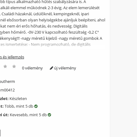
bb típus alkalmazható hűtés szabályzására is. A
alkáli elemmel működnek 2-3 évig. Az elem lemerülését
ője. Családi házaknál, üdülőknél, kempingeknél, ipari
nél elsősorban olyan helyiségekbe ajánljuk beépíteni, ahol
at nem éri erős hőhatás, és nedvesség. Digitális
gyben hőmérő. -0V-230 V kapcsolható feszültség -0,2 C°
zékenység!!! -nagy méretű kijelző -nagy méretű gombok A
tes ismertetése: - Nem programozható, de digitális
egyszerű,hagyományos termosztátoknál pontosabb
rést és beállítást tesz lehetővé. - Minden olyan kazánhoz
ás és jellemzés
ely kétvezetékes csatlakozással rendelkezik a
0 vélemény
új vélemény
t bekötés részére. - Kapcsolási érzékenység: 0,2 C -
szültség:24 V AC/DC....250 V AC,50 Hz, - Terhelhetőség: 5 A
terhelés) - Elem feszültség 2x 1,5 V AA (csak alkáli elemmel
utherm
 tölthető ceruza akkumulátorral nem működik mert annak
m00412
zültsége 1,2V !!! - Elem nem tartozék!!! (rendelhető) -
zlet:
Készleten
őmérsékleti tartomány 10-30°C Figyelem! Mivel a
ékenység 0,2°C viszont a kijelző csak 0,5°C-os lépésben
út:
Több, mint 5 db
szülék kerekítve mutatja a hőmérsékletet.
i út:
Kevesebb, mint 5 db