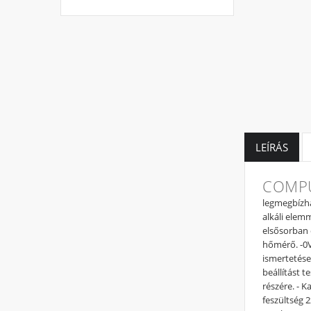
LEÍRÁS
COMPU
legmegbízha
alkáli elem
elsősorban 
hőmérő. -0V
ismertetése
beállítást 
részére. - K
feszültség 