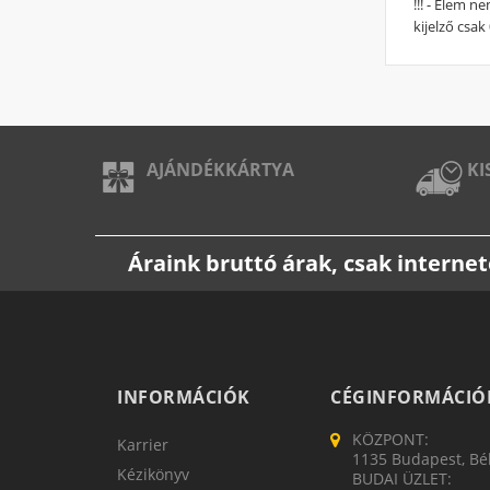
!!! - Elem 
kijelző csak
AJÁNDÉKKÁRTYA
KI
Áraink bruttó árak, csak intern
INFORMÁCIÓK
CÉGINFORMÁCIÓ
KÖZPONT:
Karrier
1135 Budapest, Bék
Kézikönyv
BUDAI ÜZLET: