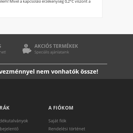
yelem! Mivel a kapcsolási érzékenység 0,2°C viszont a
S
AKCIÓS TERMÉKEK
het!
Speciális ajánlataink
edvezménnyel nem vonhatók össze!
TRÁK
A FIÓKOM
dékutalványok
Saját fiók
bejelentő
Rendelési történet