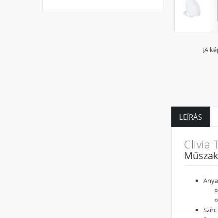
[A ké
LEÍRÁS
Clivia
Műszak
Anya
Szín: