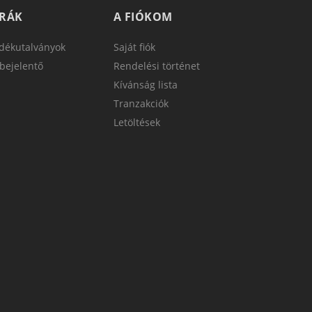
TRÁK
A FIÓKOM
dékutalványok
Saját fiók
bejelentő
Rendelési történet
Kívánság lista
Tranzakciók
Letöltések