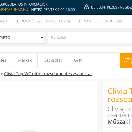
KAPCSOLATOS INFORMÁCIÓK:
BEJELENTKEZÉS
/
REGIS
VENYARUHAZ.HU
- HÉTFŐ-PÉNTEK 7:00-16:00
A (0)
TERMÉK ÖSSZEHASONLÍTÁS (0)
HÍRLEVÉL FELIRATKOZÁS
etés
Márkák
Kapcsolat
GYIK
Clivia Top WC ülőke rozsdamentes zsanérral
Clivia
rozsda
Clivia 
zsanérr
Műszaki 