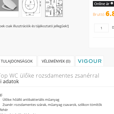
6.
pek csak illusztrációk és tájékoztató jellegűek!]
D
TULAJDONSÁGOK
VÉLEMÉNYEK (0)
 Top WC ülőke rozsdamentes zsanérral
i adatok
g:
Ülőke: hőálló antibakteriális műanyag
Zsanér: rozsdamentes szárak, műanyag csavarok, szilikon tömítők
 fehér