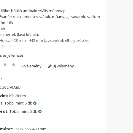
Ülőke: hőálló antibakteriális műanyag
Zsanér: rozsdamentes szárak, műanyag csavarok, szilikon
tömítők
ehér
si mértek (lásd képek):
Hossz: 428 mm - 442 mm (a zsanérok elhelyezésével
állítható)
Szélesség: 367 mm
ás és jellemzés
Ülőke belső átmérője: 280 mm x 230 mm
ás: semleges, jó minőségű szappannal, természetes
0 vélemény
új vélemény
ási mosogatószerrel, nedves törlőkendővel. Ne
jon abzarív súrolószereket, savakat vagy lugokat, mert
ur
atja a lakkréteget és ennek hatására az ülőke
UCLIVIAEU
ződhet.
és: a zsanérok rögzítéséhez semmilyen szerszám nem
zlet:
Készleten
ges, a csomagban minden biztosított
út:
Több, mint 5 db
i út:
Több, mint 5 db
 méret:
390 x 55 x 480 mm