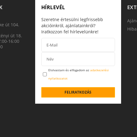
K
HÍRLEVÉL
EX
Szeretne értesülni legfrissebb
Aján
e út 104.
akcióinkról, ajánlatainkról?
Hiba
Iratkozzon fel hírlevelünkre!
ényi út 18.
7:00-16:00
00
Elolvastam és elfogadom az
adatkezelési
nyilatkozatot
FELIRATKOZÁS