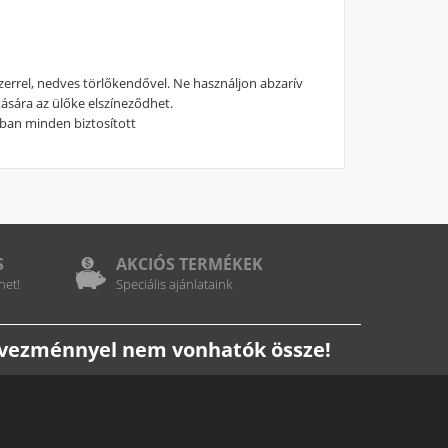
errel, nedves törlőkendővel. Ne használjon abzarív
tására az ülőke elszíneződhet.
ban minden biztosított
S
AKCIÓS TERMÉKEK
het!
Speciális ajánlataink
edvezménnyel nem vonhatók össze!