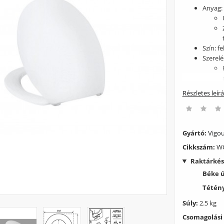
Anyag:
Szín: f
Szerelé
Részletes leír
Takarít
háztart
használ
Gyártó:
Vigo
feloldh
Cikkszám:
WC
elszíne
Szerel
Raktárkés
szüksé
Béke 
Tétény
Súly:
2.5 kg
Csomagolási