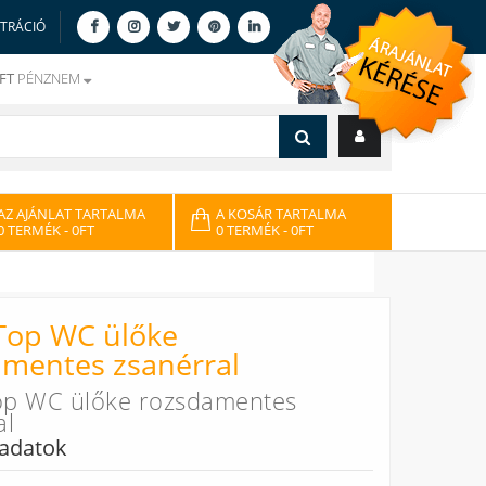
ZTRÁCIÓ
FT
PÉNZNEM
AZ AJÁNLAT TARTALMA
A KOSÁR TARTALMA
0 TERMÉK
- 0FT
0 TERMÉK
- 0FT
 Top WC ülőke
mentes zsanérral
Top WC ülőke rozsdamentes
al
adatok