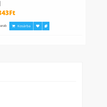
843Ft
arab
Kosárba