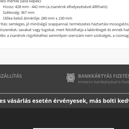
lési mértek (lásd képek):
Hossz: 428 mm - 442 mm (a zsanérok elhelyezésével állítható)
Szélesség: 367 mm
Ülőke belső átmérője: 280 mm x 230 mm
rítás: semleges, jó minőségű szappannal, természetes háztartási mosogatósz
ószereket, savakat vagy lugokat, mert feloldhatja a lakkréteget és ennek ha
elés: a zsanérok rögzítéséhez semmilyen szerszám nem szükséges, a csomag
SZÁLLÍTÁS
BANKKÁRTYÁS FIZETÉ
Immáron bankkártyával is fizet
etes vásárlás esetén érvényesek, más bolti k