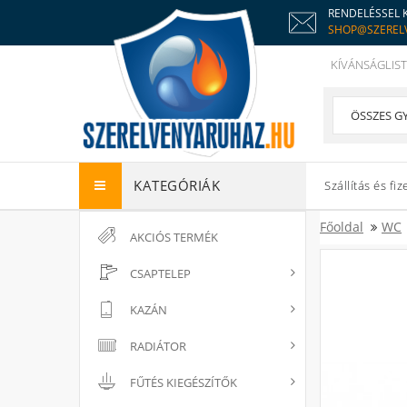
RENDELÉSSEL 
SHOP@SZEREL
KÍVÁNSÁGLIST
KATEGÓRIÁK
Szállítás és fiz
Főoldal
WC
AKCIÓS TERMÉK
CSAPTELEP
KAZÁN
RADIÁTOR
FŰTÉS KIEGÉSZÍTŐK