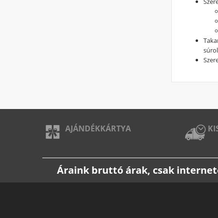
Szere
Taka
súrol
Szer
AJÁNDÉKKÁRTYA
KI
Áraink bruttó árak, csak intern