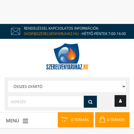
RENDELÉSSEL KAPCSOLATOS INFORMÁCIÓK:
SHOP@SZERELVENYARUHAZ.HU
- HÉTFŐ-PÉNTEK 7:00-16:00
0 TERMÉK
0 TERMÉK
MENÜ