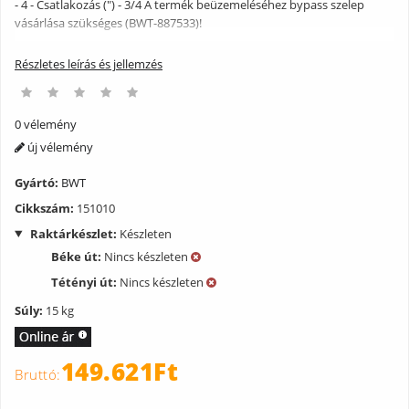
- 4 - Csatlakozás (") - 3/4 A termék beüzemeléséhez bypass szelep
vásárlása szükséges (BWT-887533)!
Részletes leírás és jellemzés
0 vélemény
új vélemény
Gyártó:
BWT
Cikkszám:
151010
Raktárkészlet:
Készleten
Béke út:
Nincs készleten
Tétényi út:
Nincs készleten
Súly:
15 kg
149.621Ft