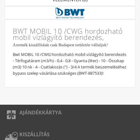
BWT MOBIL 10 /CWG hordozható
mobil vízlágyító berendezés,
A termék kiszállítását csak Budapest területén vállaljuk!
Bwt MOBIL 10 /CWG hordozható mobil vízlágyító berendezés
- Térfogatáram (m3/h) - 0,4 - 0,8 - Gyanta (liter) - 10 - Összkap
(m3) 10 nk - 4 - Csatlakozás (") - 3/4 A termék beüzemeléséhez
bypass szelep vásárlása szükséges (BWT-887533)!
AJÁNDÉKKÁRTYA
KISZÁLLÍTÁS