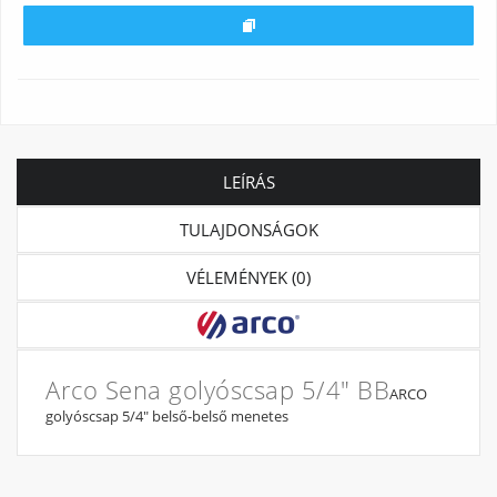
LEÍRÁS
TULAJDONSÁGOK
VÉLEMÉNYEK (0)
Arco Sena golyóscsap 5/4" BB
ARCO
golyóscsap 5/4" belső-belső menetes