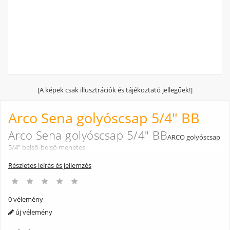
[A képek csak illusztrációk és tájékoztató jellegűek!]
Arco Sena golyóscsap 5/4" BB
Arco Sena golyóscsap 5/4" BB
ARCO golyóscsap
5/4" belső-belső menetes
Részletes leírás és jellemzés
0 vélemény
új vélemény