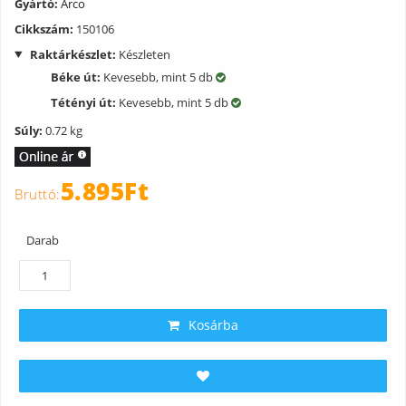
Gyártó:
Arco
Cikkszám:
150106
Raktárkészlet:
Készleten
Béke út:
Kevesebb, mint 5 db
Tétényi út:
Kevesebb, mint 5 db
Súly:
0.72 kg
5.895Ft
Darab
Kosárba