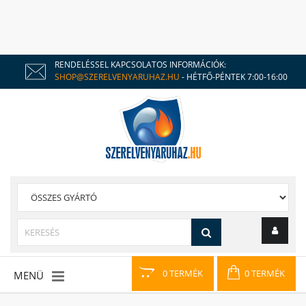
RENDELÉSSEL KAPCSOLATOS INFORMÁCIÓK:
SHOP@SZERELVENYARUHAZ.HU
- HÉTFŐ-PÉNTEK 7:00-16:00
0 TERMÉK
0 TERMÉK
MENÜ