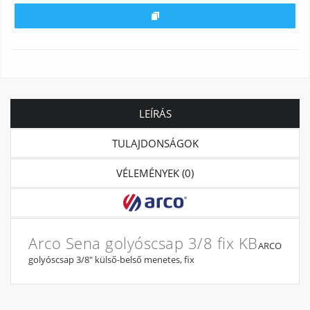
LEÍRÁS
TULAJDONSÁGOK
VÉLEMÉNYEK (0)
Arco Sena golyóscsap 3/8 fix KB
ARCO
golyóscsap 3/8" külső-belső menetes, fix