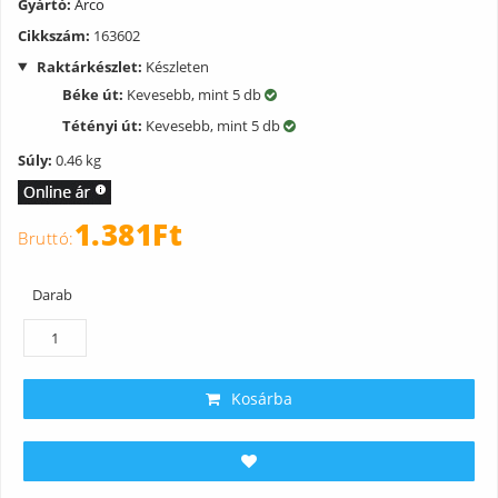
Gyártó:
Arco
Cikkszám:
163602
Raktárkészlet:
Készleten
Béke út:
Kevesebb, mint 5 db
Tétényi út:
Kevesebb, mint 5 db
Súly:
0.46 kg
1.381Ft
Darab
Kosárba