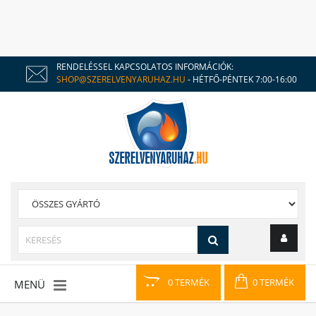
RENDELÉSSEL KAPCSOLATOS INFORMÁCIÓK:
SHOP@SZERELVENYARUHAZ.HU
- HÉTFŐ-PÉNTEK 7:00-16:00
0 TERMÉK
0 TERMÉK
MENÜ