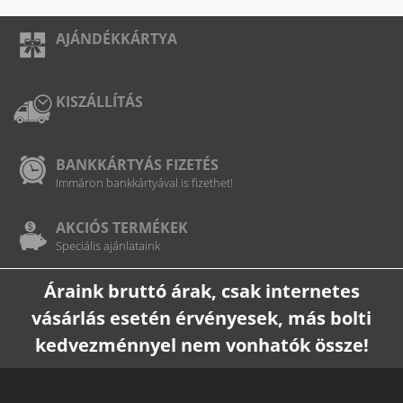
AJÁNDÉKKÁRTYA
KISZÁLLÍTÁS
BANKKÁRTYÁS FIZETÉS
Immáron bankkártyával is fizethet!
AKCIÓS TERMÉKEK
Speciális ajánlataink
Áraink bruttó árak, csak internetes
vásárlás esetén érvényesek, más bolti
kedvezménnyel nem vonhatók össze!