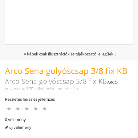
[A képek csak illusztrációk és tájékoztató jellegűek!]
Arco Sena golyóscsap 3/8 fix KB
Arco Sena golyóscsap 3/8 fix KB
ARCO
golyóscsap 3/8" külső-belső menetes, fix
Részletes leírás és jellemzés
0 vélemény
új vélemény