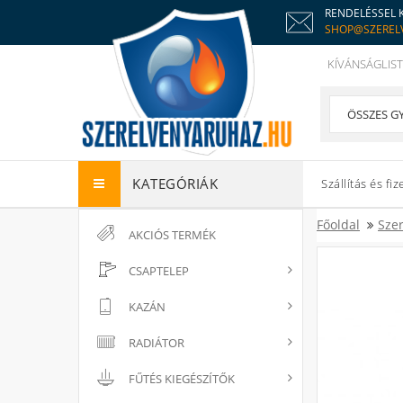
RENDELÉSSEL 
SHOP@SZEREL
KÍVÁNSÁGLIST
KATEGÓRIÁK
Szállítás és fiz
Főoldal
Sze
AKCIÓS TERMÉK
CSAPTELEP
KAZÁN
RADIÁTOR
FŰTÉS KIEGÉSZÍTŐK