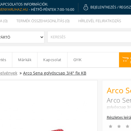
KAPCSOLATOS INFORMÁCIÓK:
BEJELENTKEZÉS
/
REGIS
VENYARUHAZ.HU
- HÉTFŐ-PÉNTEK 7:00-16:00
A (0)
TERMÉK ÖSSZEHASONLÍTÁS (0)
HÍRLEVÉL FELIRATKOZÁS
etés
Márkák
Kapcsolat
GYIK
relvények
Arco Sena golyóscsap 3/4" fix KB
Arco S
Arco Se
golyóscsap 3/
Részletes leír