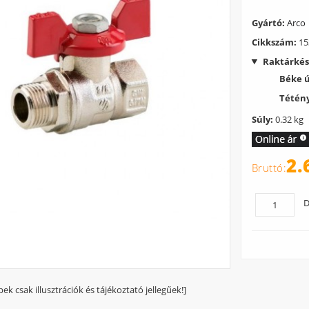
Gyártó:
Arco
Cikkszám:
15
Raktárkés
Béke 
Tétény
Súly:
0.32 kg
2.
D
pek csak illusztrációk és tájékoztató jellegűek!]