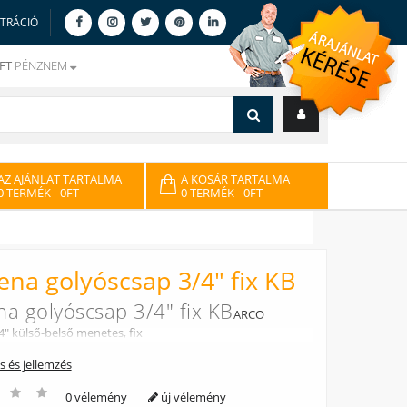
ZTRÁCIÓ
FT
PÉNZNEM
AZ AJÁNLAT TARTALMA
A KOSÁR TARTALMA
0 TERMÉK
- 0FT
0 TERMÉK
- 0FT
ena golyóscsap 3/4" fix KB
na golyóscsap 3/4" fix KB
ARCO
4" külső-belső menetes, fix
ás és jellemzés
0 vélemény
új vélemény