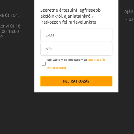
Szeretne értesülni legfrissebb
Aján
e út 104.
akcióinkról, ajánlatainkról?
Hiba
Iratkozzon fel hírlevelünkre!
ényi út 18.
7:00-16:00
00
Elolvastam és elfogadom az
adatkezelési
nyilatkozatot
FELIRATKOZÁS