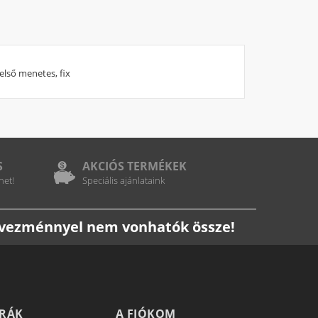
első menetes, fix
S
AKCIÓS TERMÉKEK
het!
Speciális ajánlataink
edvezménnyel nem vonhatók össze!
TRÁK
A FIÓKOM