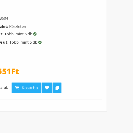
3604
zlet:
Készleten
út:
Több, mint 5 db
i út:
Több, mint 5 db
651Ft
arab
Kosárba