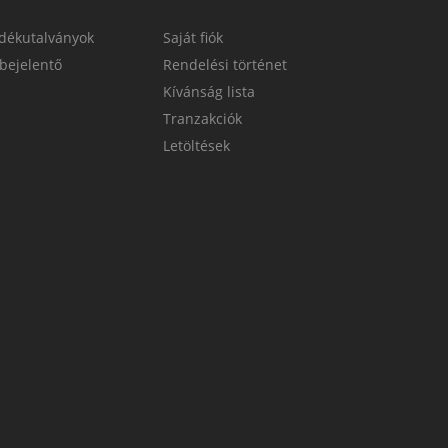
dékutalványok
Saját fiók
bejelentő
Rendelési történet
Kívánság lista
Tranzakciók
Letöltések