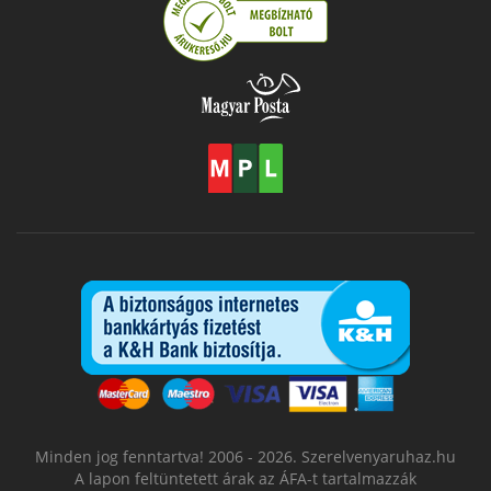
Minden jog fenntartva! 2006 - 2026. Szerelvenyaruhaz.hu
A lapon feltüntetett árak az ÁFA-t tartalmazzák