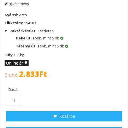
új vélemény
Gyártó:
Arco
Cikkszám:
154103
Raktárkészlet:
Készleten
Béke út:
Több, mint 5 db
Tétényi út:
Több, mint 5 db
Súly:
0.2 kg
2.833Ft
Darab
Kosárba