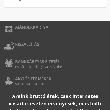
AJÁNDÉKKÁRTYA
KISZÁLLÍTÁS
BANKKÁRTYÁS FIZETÉS
Immáron bankkártyával is fizethet!
AKCIÓS TERMÉKEK
Speciális ajánlataink
Áraink bruttó árak, csak internetes
vásárlás esetén érvényesek, más bolti