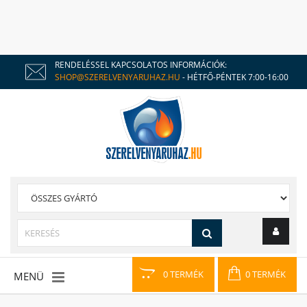
RENDELÉSSEL KAPCSOLATOS INFORMÁCIÓK:
SHOP@SZERELVENYARUHAZ.HU
- HÉTFŐ-PÉNTEK 7:00-16:00
0 TERMÉK
0 TERMÉK
MENÜ