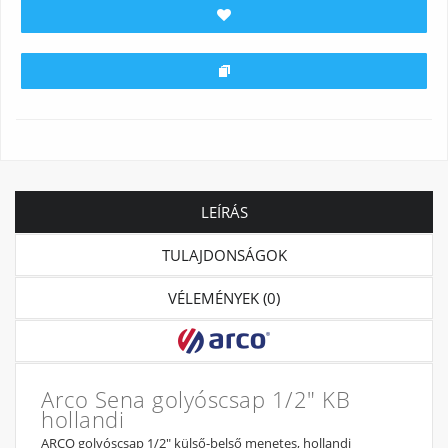
LEÍRÁS
TULAJDONSÁGOK
VÉLEMÉNYEK (0)
Arco Sena golyóscsap 1/2" KB
hollandi
ARCO golyóscsap 1/2" külső-belső menetes, hollandi