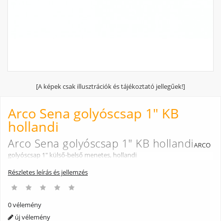
[A képek csak illusztrációk és tájékoztató jellegűek!]
Arco Sena golyóscsap 1" KB
hollandi
Arco Sena golyóscsap 1" KB hollandi
ARCO
golyóscsap 1" külső-belső menetes, hollandi
Részletes leírás és jellemzés
0 vélemény
új vélemény