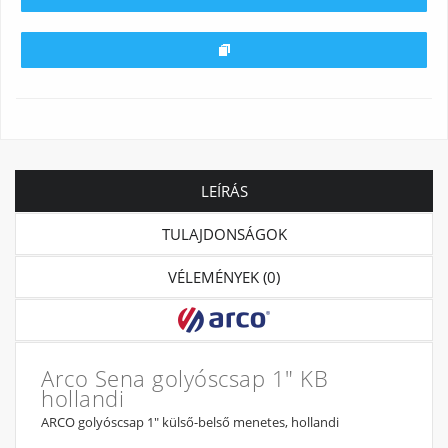
LEÍRÁS
TULAJDONSÁGOK
VÉLEMÉNYEK (0)
Arco Sena golyóscsap 1" KB
hollandi
ARCO golyóscsap 1" külső-belső menetes, hollandi