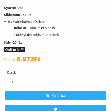
Gyártó:
Arco
Cikkszám:
154105
Raktárkészlet:
Készleten
Béke út:
Több, mint 5 db
Tétényi út:
Több, mint 5 db
Súly:
0.54 kg
6.972Ft
Darab
Kosárba