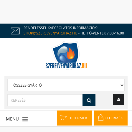
RENDELÉSSEL KAPCSOLATOS INFORMÁCIÓK:
SHOP@SZERELVENYARUHAZ.HU
- HÉTFŐ-PÉNTEK 7:00-16:00
0 TERMÉK
0 TERMÉK
MENÜ