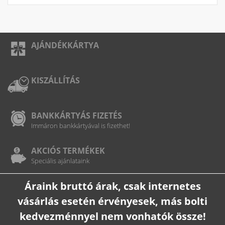
AJÁNDÉKKÁRTYA
KISZÁLLÍTÁS
BANKKÁRTYÁS FIZETÉS
Immáron bankkártyával is fizethet!
AKCIÓS TERMÉKEK
Speciális ajánlataink
Áraink bruttó árak, csak internetes
vásárlás esetén érvényesek, más bolti
kedvezménnyel nem vonhatók össze!