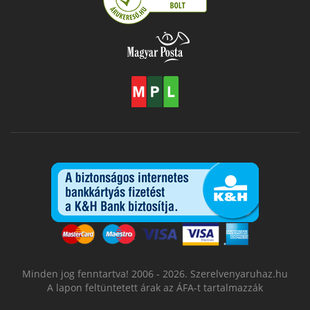
Minden jog fenntartva! 2006 - 2026. Szerelvenyaruhaz.hu
A lapon feltüntetett árak az ÁFA-t tartalmazzák