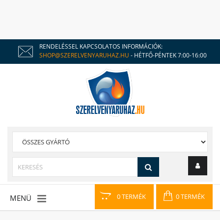
RENDELÉSSEL KAPCSOLATOS INFORMÁCIÓK:
SHOP@SZERELVENYARUHAZ.HU
- HÉTFŐ-PÉNTEK 7:00-16:00
0 TERMÉK
0 TERMÉK
MENÜ