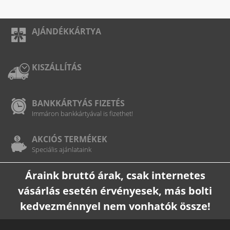
AJÁNDÉKKÁRTYA
KISZÁLLÍTÁS
BANKKÁRTYÁS FIZETÉS
Immáron bankkártyával is fizethet!
AKCIÓS TERMÉKEK
Speciális ajánlataink
Áraink bruttó árak, csak internetes
vásárlás esetén érvényesek, más bolti
kedvezménnyel nem vonhatók össze!