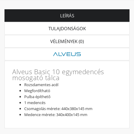
LEÍRÁS
TULAJDONSÁGOK
VÉLEMÉNYEK (0)
Alveus Basic 10 egymedencés
mosogató tálca
Rozsdamentes acél
Megfordítható
Pulba építhető
1 medencés
Csomagolás mérete: 440x380x145 mm
Medence mérete: 340x400x145 mm