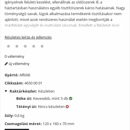
igényelnek felületi kezelést, ellenállnak az oldószerek ill. a
háztartásban használatos egyéb tisztítószerek káros hatásainak. Nagy
töménységű savak, lúgok alkalmazása termékeink tisztításakor nem
ajánlott, mivel azok rendszeres használat esetén megbontják a
mázfelület egységét és mattulást okoznak. Emellett a felületet óvni
kell a kemény fémek karcoló hatásától (tehát pl. fémszemcse tartalmú
súrolószer alkalmazását nem javasoljuk). Az üvegszerű mázfelület és a
Részletes leírás és jellemzés
kerámia fenti előnyei mellett egy nagy hátránnyal bír: rideg és emiatt
törékeny, ezért óvni kell a hirtelen mechanikai hatásoktól, ütésektől,
mert az a máz, nagyobb dinamikus igénybevétel esetén maga a
0 vélemény
termék törését eredményezheti. Az ilyen, nem rendeltetésszerű
új vélemény
használat (pl. bármilyen tárgy termékbe történő beleejtése) során
keletkezett károkért nem áll módunkban felelősséget vállalni.
Gyártó:
Alföldi
Cikkszám:
4650 00 01
Raktárkészlet:
Készleten
Béke út:
Kevesebb, mint 5 db
Tétényi út:
Nincs készleten
Súly:
0.6 kg
Csomagolási méret:
120 x 160 x 70 mm