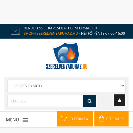
RENDELÉSSEL KAPCSOLATOS INFORMÁCIÓK:
SHOP@SZERELVENYARUHAZ.HU
- HÉTFŐ-PÉNTEK 7:00-16:00
0 TERMÉK
0 TERMÉK
MENÜ