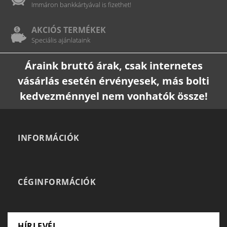
Immáron bankkártyával is fizethet!
AKCIÓS TERMÉKEK
Speciális ajánlataink
Áraink bruttó árak, csak internetes
vásárlás esetén érvényesek, más bolti
kedvezménnyel nem vonhatók össze!
INFORMÁCIÓK
CÉGINFORMÁCIÓK
HÍRLEVÉL