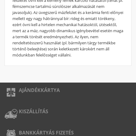
felületet óvni kell a kemény fémek karcoló hatásától (tehát pl.
fémszemcse tartalmú súrolószer alkalmazását nem
javasoljuk). Az üvegszerű mázfelület és a kerámia fenti előnyei
mellett egy nagy hátránnyal bír: rideg és emiatt törékeny,
ezért óvni kell a hirtelen mechanikai hatásoktól, ütésektől,
mert az a máz, nagyobb dinamikus igénybevétel esetén maga
a termék törését eredményezheti. Az ilyen, nem
rendeltetésszerű használat (pl. bármilyen tárgy termékbe
történő beleejtése) során keletkezett károkért nem áll
módunkban felelősséget vállalni.
AJÁNDÉKKÁRTYA
KISZÁLLÍTÁS
BANKKÁRTYÁS FIZETÉS