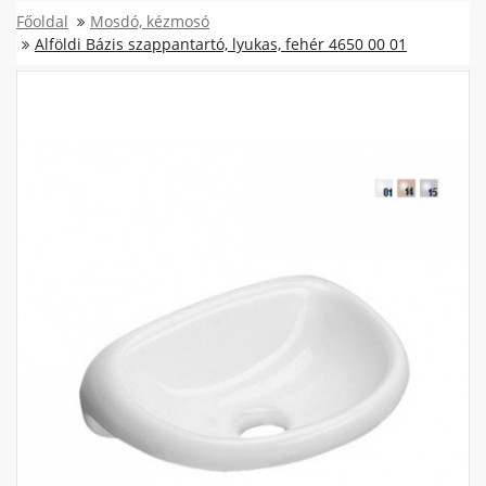
Főoldal
Mosdó, kézmosó
Alföldi Bázis szappantartó, lyukas, fehér 4650 00 01