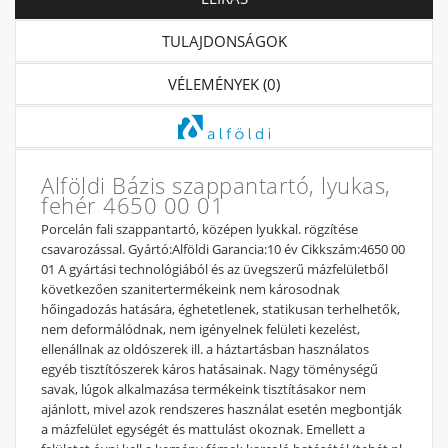
TULAJDONSÁGOK
VÉLEMÉNYEK (0)
Alföldi Bázis szappantartó, lyukas,
fehér 4650 00 01
Porcelán fali szappantartó, középen lyukkal. rögzítése
csavarozással. Gyártó:Alföldi Garancia:10 év Cikkszám:4650 00
01 A gyártási technológiából és az üvegszerű mázfelületből
következően szanitertermékeink nem károsodnak
hőingadozás hatására, éghetetlenek, statikusan terhelhetők,
nem deformálódnak, nem igényelnek felületi kezelést,
ellenállnak az oldószerek ill. a háztartásban használatos
egyéb tisztítószerek káros hatásainak. Nagy töménységű
savak, lúgok alkalmazása termékeink tisztításakor nem
ajánlott, mivel azok rendszeres használat esetén megbontják
a mázfelület egységét és mattulást okoznak. Emellett a