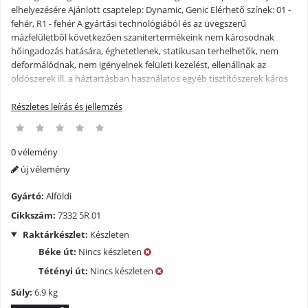
elhelyezésére Ajánlott csaptelep: Dynamic, Genic Elérhető színek: 01 -
fehér, R1 - fehér A gyártási technológiából és az üvegszerű
mázfelületből következően szanitertermékeink nem károsodnak
hőingadozás hatására, éghetetlenek, statikusan terhelhetők, nem
deformálódnak, nem igényelnek felületi kezelést, ellenállnak az
oldószerek ill. a háztartásban használatos egyéb tisztítószerek káros
hatásainak. Nagy töménységű savak, lúgok alkalmazása termékeink
tisztításakor nem ajánlott, mivel azok rendszeres használat esetén
Részletes leírás és jellemzés
megbontják a mázfelület egységét és mattulást okoznak. Emellett a
felületet óvni kell a kemény fémek karcoló hatásától (tehát pl.
fémszemcse tartalmú súrolószer alkalmazását nem javasoljuk). Az
0 vélemény
üvegszerű mázfelület és a kerámia fenti előnyei mellett egy nagy
új vélemény
hátránnyal bír: rideg és emiatt törékeny, ezért óvni kell a hirtelen
mechanikai hatásoktól, ütésektől, mert az a máz, nagyobb dinamikus
Gyártó:
Alföldi
igénybevétel esetén maga a termék törését eredményezheti. Az ilyen,
Cikkszám:
7332 5R 01
nem rendeltetésszerű használat (pl. bármilyen tárgy termékbe
történő beleejtése) során keletkezett károkért nem áll módunkban
Raktárkészlet:
Készleten
felelősséget vállalni.
Béke út:
Nincs készleten
Tétényi út:
Nincs készleten
Súly:
6.9 kg