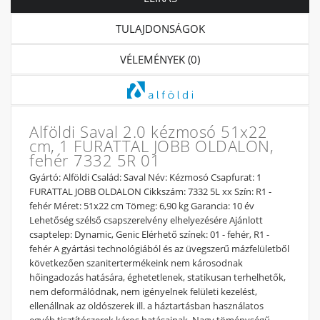
TULAJDONSÁGOK
VÉLEMÉNYEK (0)
Alföldi Saval 2.0 kézmosó 51x22
cm, 1 FURATTAL JOBB OLDALON,
fehér 7332 5R 01
Gyártó: Alföldi Család: Saval Név: Kézmosó Csapfurat: 1
FURATTAL JOBB OLDALON Cikkszám: 7332 5L xx Szín: R1 -
fehér Méret: 51x22 cm Tömeg: 6,90 kg Garancia: 10 év
Lehetőség szélső csapszerelvény elhelyezésére Ajánlott
csaptelep: Dynamic, Genic Elérhető színek: 01 - fehér, R1 -
fehér A gyártási technológiából és az üvegszerű mázfelületből
következően szanitertermékeink nem károsodnak
hőingadozás hatására, éghetetlenek, statikusan terhelhetők,
nem deformálódnak, nem igényelnek felületi kezelést,
ellenállnak az oldószerek ill. a háztartásban használatos
egyéb tisztítószerek káros hatásainak. Nagy töménységű