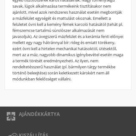
savak, lúgok alkalmazása termékeink tisztításakor nem
ajánlott, mivel azok rendszeres használat esetén megbontják
a mázfelület egységét és mattulást okoznak. Emellett a
felületet óvni kell a kemény fémek karcoló hatásától (tehát pl.
fémszemcse tartalmú súrolószer alkalmazását nem
javasoljuk). Az üvegszerű mázfelület és a kerámia fenti előnyei
mellett egy nagy hátránnyal bír: rideg és emiatt törékeny,
ezért óvni kell a hirtelen mechanikai hatásoktól, ütésektől,
mert az a máz, nagyobb dinamikus igénybevétel esetén maga
a termék törését eredményezheti. Az ilyen, nem
rendeltetésszerű használat (pl. bármilyen tárgy termékbe
történő beleejtése) során keletkezett károkért nem áll
módunkban felelősséget vállalni.
AJÁNDÉKKÁRTYA
KISZÁLLÍTÁS