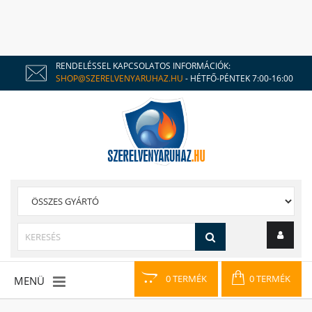
RENDELÉSSEL KAPCSOLATOS INFORMÁCIÓK:
SHOP@SZERELVENYARUHAZ.HU
- HÉTFŐ-PÉNTEK 7:00-16:00
0 TERMÉK
0 TERMÉK
MENÜ