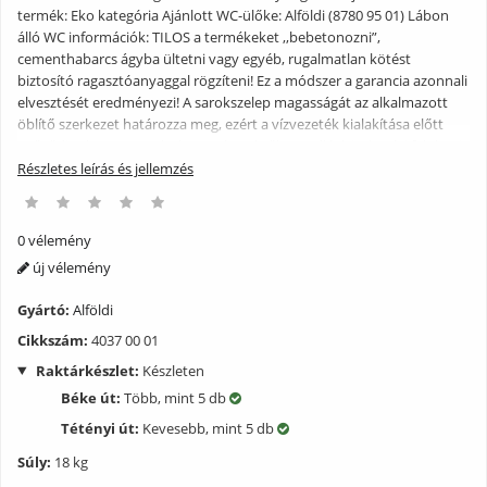
termék: Eko kategória Ajánlott WC-ülőke: Alföldi (8780 95 01) Lábon
álló WC információk: TILOS a termékeket ,,bebetonozni”,
cementhabarcs ágyba ültetni vagy egyéb, rugalmatlan kötést
biztosító ragasztóanyaggal rögzíteni! Ez a módszer a garancia azonnali
elvesztését eredményezi! A sarokszelep magasságát az alkalmazott
öblítő szerkezet határozza meg, ezért a vízvezeték kialakítása előtt
győződjünk meg a szükséges méretekről! A padló érintkezési felületei
síkot képezzenek, mert az 1 mm-nél nagyobb egyenetlenségesetén a
Részletes leírás és jellemzés
rögzítő csavarok meghúzása a termék, illetve a burkolat törését
okozhatja. Ezért az egyenetlenségeket ki kell egyenlíteni! A gyártási
technológiából és az üvegszerű mázfelületből következően
0 vélemény
szanitertermékeink nem károsodnak hőingadozás hatására,
új vélemény
éghetetlenek, statikusan terhelhetők, nem deformálódnak, nem
igényelnek felületi kezelést, ellenállnak az oldószerek ill. a
Gyártó:
Alföldi
háztartásban használatos egyéb tisztítószerek káros hatásainak. Nagy
Cikkszám:
4037 00 01
töménységű savak, lúgok alkalmazása termékeink tisztításakor nem
ajánlott, mivel azok rendszeres használat esetén megbontják a
Raktárkészlet:
Készleten
mázfelület egységét és mattulást okoznak. Emellett a felületet óvni
Béke út:
Több, mint 5 db
kell a kemény fémek karcoló hatásától (tehát pl. fémszemcse tartalmú
súrolószer alkalmazását nem javasoljuk). Az üvegszerű mázfelület és a
Tétényi út:
Kevesebb, mint 5 db
kerámia fenti előnyei mellett egy nagy hátránnyal bír: rideg és emiatt
Súly:
18 kg
törékeny, ezért óvni kell a hirtelen mechanikai hatásoktól, ütésektől,