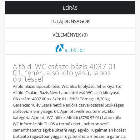
LEÍRÁS
TULAJDONSÁGOK
VÉLEMÉNYEK (0)
Alföldi WC csésze bázis 4037 01
01, fehér, alsó kifolyású, lapos
öblítéssel
Alföldi Bázis laposöblítésű WC, alsó kifolyású, fehér Gyártó:
Alföldi Család: Bázis Név: Laposöblítésű WC, alsó kifolyású
Cikkszám: 4037 00 xx Szín: 01 - fehér Tömeg: 18,20 kg
Garancia: 10 év Szerelhető: Padlóra csavarozással Szükséges
öblítővíz mennyisége: 6 L Ajánlott wellness termék: Eko
kategória Ajánlott WC-ülőke: Alföldi (8780 95 01) Lábon álló
WC információk: TILOS a termékeket ,,bebetonozni”,
cementhabarcs ágyba ültetni vagy egyéb, rugalmatlan kötést
biztosító ragasztóanyaggal rögzíteni! Ez a módszer a garancia