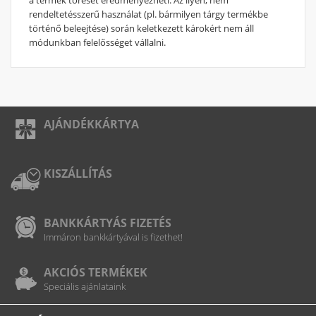
rendeltetésszerű használat (pl. bármilyen tárgy termékbe
történő beleejtése) során keletkezett károkért nem áll
módunkban felelősséget vállalni.
AJÁNDÉKKÁRTYA
KISZÁLLÍTÁS
BANKKÁRTYÁS FIZETÉS
Immáron bankkártyával is fizethet!
AKCIÓS TERMÉKEK
Speciális ajánlataink