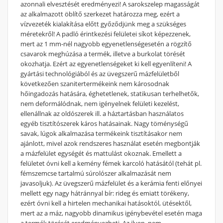
azonnali elvesztését eredményezi! A sarokszelep magasságát
az alkalmazott öblítő szerkezet határozza meg, ezért a
vízvezeték kialakítása előtt győződjünk meg a szükséges
méretekről! A padló érintkezési felületei síkot képezzenek,
mert az 1 mm-nél nagyobb egyenetlenségesetén a rögzítő
csavarok meghúzása a termék, illetve a burkolat törését
okozhatja. Ezért az egyenetlenségeket ki kell egyenlíteni! A
gyártási technológiából és az üvegszerű mázfelületből
következően szanitertermékeink nem károsodnak
hőingadozás hatására, éghetetlenek, statikusan terhelhetők,
nem deformálódnak, nem igényelnek felületi kezelést,
ellenállnak az oldószerek ill. a háztartásban használatos
egyéb tisztítószerek káros hatásainak. Nagy töménységű
savak, lúgok alkalmazása termékeink tisztításakor nem
ajánlott, mivel azok rendszeres használat esetén megbontják
a mázfelület egységét és mattulást okoznak. Emellett a
felületet óvni kell a kemény fémek karcoló hatásától (tehát pl.
fémszemcse tartalmú súrolószer alkalmazását nem
javasoljuk). Az üvegszerű mázfelület és a kerámia fenti előnyei
mellett egy nagy hátránnyal bír: rideg és emiatt törékeny,
ezért óvni kell a hirtelen mechanikai hatásoktól, ütésektől,
mert az a máz, nagyobb dinamikus igénybevétel esetén maga
a termék törését eredményezheti. Az ilyen, nem