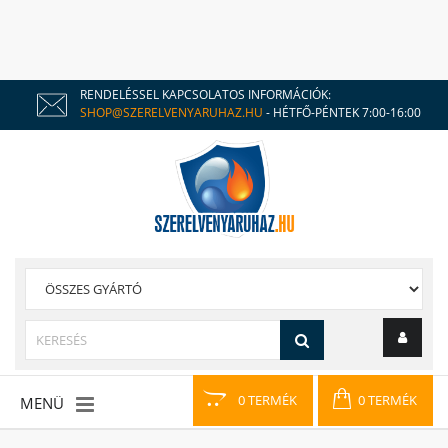
RENDELÉSSEL KAPCSOLATOS INFORMÁCIÓK:
SHOP@SZERELVENYARUHAZ.HU
- HÉTFŐ-PÉNTEK 7:00-16:00
0 TERMÉK
0 TERMÉK
MENÜ