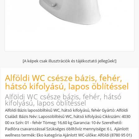
[A képek csak illusztrációk és tájékoztató jellegűek!]
Alföldi WC csésze bázis, fehér,
hátsó kifolyású, lapos öblítéssel
Alföldi WC csésze bázis, fehér, hátsó
kifolyású, lapos öblítéssel
Alföldi Bázis laposöblítésű WC, hátsó kifolyású, fehér Gyártó: Alföldi
Család: Bázis Név: Laposöblítésű WC, hátsó kifolyású Cikkszám: 4030
00 xx Szín: 01 - fehér Tömeg: 16,60 kg Garancia: 10 év Szerelhető:
Padlóra csavarozással Szükséges öblítővíz mennyisége: 6 L Ajánlott
wellness termék: Eko kategória Ajánlott WC-ülőke: Alföldi (8780 95 01)