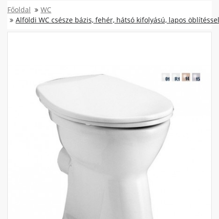
Főoldal
WC
Alföldi WC csésze bázis, fehér, hátsó kifolyású, lapos öblítésse