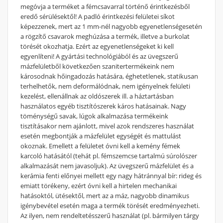
megóvja a terméket a fémcsavarral történő érintkezésből
eredő sérülésektől! A padló érintkezési felületei síkot
képezzenek, mert az 1 mm-nél nagyobb egyenetlenségesetén
a rögzítő csavarok meghúzása a termék, illetve a burkolat
törését okozhatja. Ezért az egyenetlenségeket ki kell
egyenlíteni! A gyártási technológiából és az üvegszerű
mázfelületből következően szanitertermékeink nem
károsodnak hőingadozás hatására, éghetetlenek, statikusan
terhelhetők, nem deformálódnak, nem igényelnek felületi
kezelést, ellenállnak az oldószerek ill. a háztartásban
használatos egyéb tisztítószerek káros hatásainak. Nagy
töménységű savak, lúgok alkalmazása termékeink
tisztításakor nem ajánlott, mivel azok rendszeres használat
esetén megbontják a mázfelület egységét és mattulást
okoznak. Emellett a felületet óvni kell a kemény fémek
karcoló hatásától (tehát pl. fémszemcse tartalmú súrolószer
alkalmazását nem javasoljuk). Az üvegszerű mázfelület és a
kerámia fenti előnyei mellett egy nagy hátránnyal bír: rideg és
emiatt törékeny, ezért óvni kell a hirtelen mechanikai
hatásoktól, ütésektől, mert az a máz, nagyobb dinamikus
igénybevétel esetén maga a termék törését eredményezheti.
Az ilyen, nem rendeltetésszerű használat (pl. bármilyen tárgy