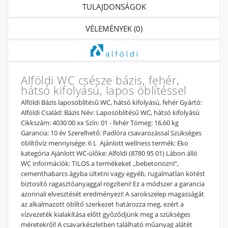
TULAJDONSÁGOK
VÉLEMÉNYEK (0)
Alföldi WC csésze bázis, fehér,
hátsó kifolyású, lapos öblítéssel
Alföldi Bázis laposöblítésű WC, hátsó kifolyású, fehér Gyártó:
Alföldi Család: Bázis Név: Laposöblítésű WC, hátsó kifolyású
Cikkszám: 4030 00 xx Szín: 01 - fehér Tömeg: 16,60 kg
Garancia: 10 év Szerelhető: Padlóra csavarozással Szükséges
öblítővíz mennyisége: 6 L Ajánlott wellness termék: Eko
kategória Ajánlott WC-ülőke: Alföldi (8780 95 01) Lábon álló
WC információk: TILOS a termékeket ,,bebetonozni”,
cementhabarcs ágyba ültetni vagy egyéb, rugalmatlan kötést
biztosító ragasztóanyaggal rögzíteni! Ez a módszer a garancia
azonnali elvesztését eredményezi! A sarokszelep magasságát
az alkalmazott öblítő szerkezet határozza meg, ezért a
vízvezeték kialakítása előtt győződjünk meg a szükséges
méretekről! A csavarkészletben található műanyag alátét