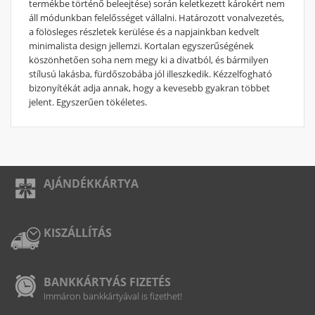
termékbe történő beleejtése) során keletkezett károkért nem
áll módunkban felelősséget vállalni. Határozott vonalvezetés,
a fölösleges részletek kerülése és a napjainkban kedvelt
minimalista design jellemzi. Kortalan egyszerűségének
köszönhetően soha nem megy ki a divatból, és bármilyen
stílusú lakásba, fürdőszobába jól illeszkedik. Kézzelfogható
bizonyítékát adja annak, hogy a kevesebb gyakran többet
jelent. Egyszerűen tökéletes.
AJÁNDÉKKÁRTYA
KISZÁLLÍTÁS
BANKKÁRTYÁS FIZETÉS
Immáron bankkártyával is fizethet!