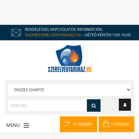
RENDELÉSSEL KAPCSOLATOS INFORMÁCIÓK:
SHOP@SZERELVENYARUHAZ.HU
- HÉTFŐ-PÉNTEK 7:00-16:00
0 TERMÉK
0 TERMÉK
MENÜ