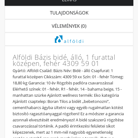
TULAJDONSÁGOK
VÉLEMÉNYEK (0)
Alföldi Bázis bidé, álló, 1 furattal
középen, fehér 4309 59 01
Gyártó: Alföldi Család: Bázis Név: Bidé - álló Csapfurat: 1
furattal középen Cikkszám: 4309 59 xx Szín: 01 - fehér Tömeg:
18,80 kg Garancia: 10 év Rögzítés padlóra csavarozással
Elérhető színek: 01 - fehér, R1 - fehér, 14 - bahama beige, 15 -
manhattan szürke Ajánlott wellness termék: Eko kategória
Ajánlott csaptelep: Boran Tilos a bidét „bebetonozni”,
cementhabarcs ágyba ültetni vagy egyéb rugalmatlan kötést
biztosító ragasztóanyaggal rögzíteni! Ez a módszer a garancia
azonnali elvesztését eredményezi! A bidé szakszerű rögzítése
csavarozással történik. A padló érintkezési felületei síkot
képezzenek, mert az 1 mm-nél nagyobb egyenetlenség