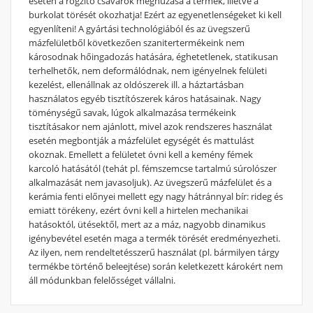
esetén a rögzítő csavarok meghúzása a termék, illetve a
burkolat törését okozhatja! Ezért az egyenetlenségeket ki kell
egyenlíteni! A gyártási technológiából és az üvegszerű
mázfelületből következően szanitertermékeink nem
károsodnak hőingadozás hatására, éghetetlenek, statikusan
terhelhetők, nem deformálódnak, nem igényelnek felületi
kezelést, ellenállnak az oldószerek ill. a háztartásban
használatos egyéb tisztítószerek káros hatásainak. Nagy
töménységű savak, lúgok alkalmazása termékeink
tisztításakor nem ajánlott, mivel azok rendszeres használat
esetén megbontják a mázfelület egységét és mattulást
okoznak. Emellett a felületet óvni kell a kemény fémek
karcoló hatásától (tehát pl. fémszemcse tartalmú súrolószer
alkalmazását nem javasoljuk). Az üvegszerű mázfelület és a
kerámia fenti előnyei mellett egy nagy hátránnyal bír: rideg és
emiatt törékeny, ezért óvni kell a hirtelen mechanikai
hatásoktól, ütésektől, mert az a máz, nagyobb dinamikus
igénybevétel esetén maga a termék törését eredményezheti.
Az ilyen, nem rendeltetésszerű használat (pl. bármilyen tárgy
termékbe történő beleejtése) során keletkezett károkért nem
áll módunkban felelősséget vállalni.