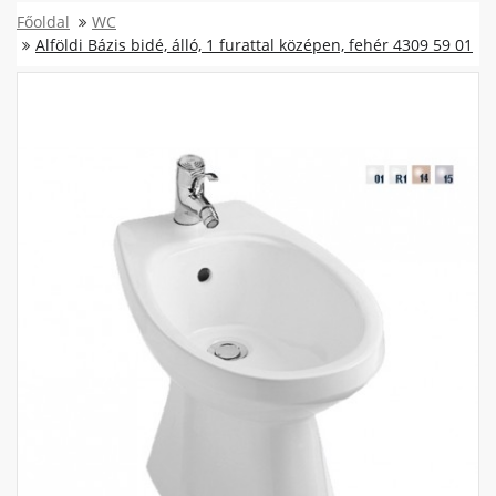
Főoldal
WC
Alföldi Bázis bidé, álló, 1 furattal középen, fehér 4309 59 01