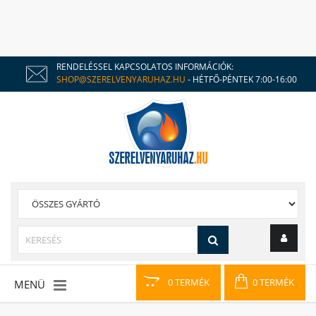
RENDELÉSSEL KAPCSOLATOS INFORMÁCIÓK:
SHOP@SZERELVENYARUHAZ.HU
- HÉTFŐ-PÉNTEK 7:00-16:00
0 TERMÉK
0 TERMÉK
MENÜ