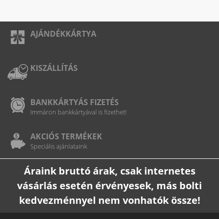
AJÁNDÉKKÁRTYA
KISZÁLLÍTÁS
BANKKÁRTYÁS FIZETÉS
Immáron bankkártyával is fizethet!
AKCIÓS TERMÉKEK
Speciális ajánlataink
Áraink bruttó árak, csak internetes
vásárlás esetén érvényesek, más bolti
kedvezménnyel nem vonhatók össze!