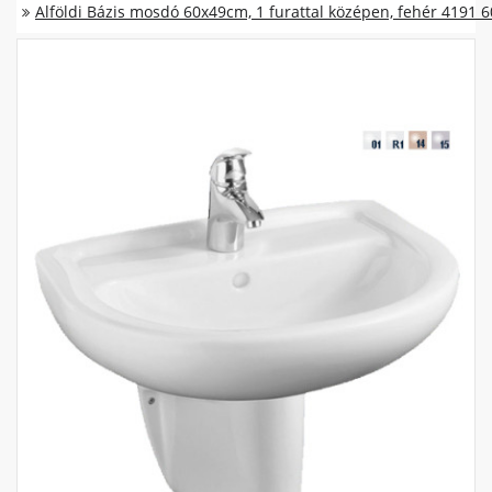
Alföldi Bázis mosdó 60x49cm, 1 furattal középen, fehér 4191 6