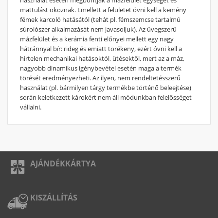
mattulást okoznak. Emellett a felületet óvni kell a kemény
fémek karcoló hatásától (tehát pl. fémszemcse tartalmú
súrolószer alkalmazását nem javasoljuk). Az üvegszerű
mázfelület és a kerámia fenti előnyei mellett egy nagy
hátránnyal bír: rideg és emiatt törékeny, ezért óvni kell a
hirtelen mechanikai hatásoktól, ütésektől, mert az a máz,
nagyobb dinamikus igénybevétel esetén maga a termék
törését eredményezheti. Az ilyen, nem rendeltetésszerű
használat (pl. bármilyen tárgy termékbe történő beleejtése)
során keletkezett károkért nem áll módunkban felelősséget
vállalni.
AJÁNDÉKKÁRTYA
KISZÁLLÍTÁS