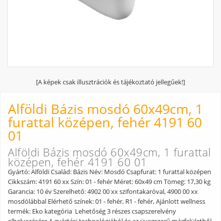
[A képek csak illusztrációk és tájékoztató jellegűek!]
Alföldi Bázis mosdó 60x49cm, 1
furattal középen, fehér 4191 60
01
Alföldi Bázis mosdó 60x49cm, 1 furattal
középen, fehér 4191 60 01
Gyártó: Alföldi Család: Bázis Név: Mosdó Csapfurat: 1 furattal középen
Cikkszám: 4191 60 xx Szín: 01 - fehér Méret: 60x49 cm Tömeg: 17,30 kg
Garancia: 10 év Szerelhető: 4902 00 xx szifontakaróval, 4900 00 xx
mosdólábbal Elérhető színek: 01 - fehér, R1 - fehér, Ajánlott wellness
termék: Eko kategória Lehetőség 3 részes csapszerelvény
elhelyezésére A gyártási technológiából és az üvegszerű mázfelületből