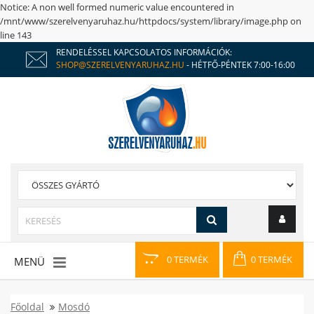
Notice
: A non well formed numeric value encountered in
/mnt/www/szerelvenyaruhaz.hu/httpdocs/system/library/image.php
on
line
143
RENDELÉSSEL KAPCSOLATOS INFORMÁCIÓK:
SHOP@SZERELVENYARUHAZ.HU
- HÉTFŐ-PÉNTEK 7:00-16:00
0 TERMÉK
0 TERMÉK
MENÜ
Főoldal
Mosdó