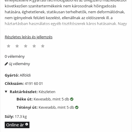
következően szanitertermékeink nem károsodnak hőingadozás
hatására, éghetetlenek, statikusan terhelhetők, nem deformálódnak,
nem igényelnek felületi kezelést, ellenállnak az oldószerek ill. a
háztartásban használatos egyéb tisztítószerek káros hatásainak. Nagy
töménységű savak, lúgok alkalmazása termékeink tisztításakor nem
ajánlott, mivel azok rendszeres használat esetén megbontják a
Részletes leírás és jellemzés
mázfelület egységét és mattulást okoznak. Emellett a felületet óvni
kell a kemény fémek karcoló hatásától (tehát pl. fémszemcse tartalmú
súrolószer alkalmazását nem javasoljuk). Az üvegszerű mázfelület és a
0 vélemény
kerámia fenti előnyei mellett egy nagy hátránnyal bír: rideg és emiatt
új vélemény
törékeny, ezért óvni kell a hirtelen mechanikai hatásoktól, ütésektől,
mert az a máz, nagyobb dinamikus igénybevétel esetén maga a
Gyártó:
Alföldi
termék törését eredményezheti. Az ilyen, nem rendeltetésszerű
használat (pl. bármilyen tárgy termékbe történő beleejtése) során
Cikkszám:
4191 60 01
keletkezett károkért nem áll módunkban felelősséget vállalni.
Raktárkészlet:
Készleten
Béke út:
Kevesebb, mint 5 db
Tétényi út:
Kevesebb, mint 5 db
Súly:
17.3 kg