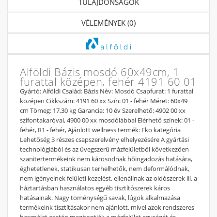
TULAJDONSÁGOK
VÉLEMÉNYEK (0)
Alföldi Bázis mosdó 60x49cm, 1
furattal középen, fehér 4191 60 01
Gyártó: Alföldi Család: Bázis Név: Mosdó Csapfurat: 1 furattal
középen Cikkszám: 4191 60 xx Szín: 01 - fehér Méret: 60x49
cm Tömeg: 17,30 kg Garancia: 10 év Szerelhető: 4902 00 xx
szifontakaróval, 4900 00 xx mosdólábbal Elérhető színek: 01 -
fehér, R1 - fehér, Ajánlott wellness termék: Eko kategória
Lehetőség 3 részes csapszerelvény elhelyezésére A gyártási
technológiából és az üvegszerű mázfelületből következően
szanitertermékeink nem károsodnak hőingadozás hatására,
éghetetlenek, statikusan terhelhetők, nem deformálódnak,
nem igényelnek felületi kezelést, ellenállnak az oldószerek ill. a
háztartásban használatos egyéb tisztítószerek káros
hatásainak. Nagy töménységű savak, lúgok alkalmazása
termékeink tisztításakor nem ajánlott, mivel azok rendszeres
használat esetén megbontják a mázfelület egységét és