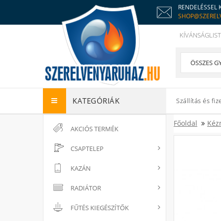
RENDELÉSSEL 
SHOP@SZEREL
KÍVÁNSÁGLIST
KATEGÓRIÁK
Szállítás és fiz
Főoldal
Kéz
AKCIÓS TERMÉK
CSAPTELEP
KAZÁN
RADIÁTOR
FŰTÉS KIEGÉSZÍTŐK