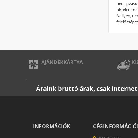
nem javasolj
hirtelen me
Az ilyen, n
felelősséget 
AJÁNDÉKKÁRTYA
KI
Áraink bruttó árak, csak intern
INFORMÁCIÓK
CÉGINFORMÁCIÓ