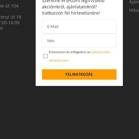
Szeretne értesülni legfrissebb
Aján
e út 104.
akcióinkról, ajánlatainkról?
Hiba
Iratkozzon fel hírlevelünkre!
ényi út 18.
7:00-16:00
00
Elolvastam és elfogadom az
adatkezelési
nyilatkozatot
FELIRATKOZÁS