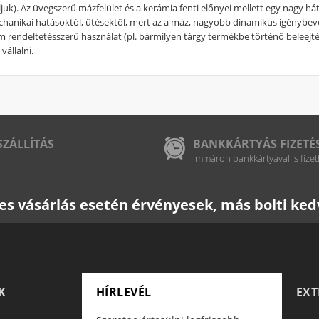
uk). Az üvegszerű mázfelület és a kerámia fenti előnyei mellett egy nagy hátr
chanikai hatásoktól, ütésektől, mert az a máz, nagyobb dinamikus igénybe
em rendeltetésszerű használat (pl. bármilyen tárgy termékbe történő beleej
vállalni.
SZÁLLÍTÁS
BANKKÁRTYÁS FIZETÉ
Immáron bankkártyával is fizet
etes vásárlás esetén érvényesek, más bolti k
K
HÍRLEVÉL
EX