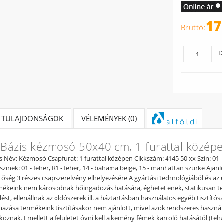
17
D
TULAJDONSÁGOK
VÉLEMÉNYEK (0)
i Bázis kézmosó 50x40 cm, 1 furattal közép
is Név: Kézmosó Csapfurat: 1 furattal középen Cikkszám: 4145 50 xx Szín: 01 
színek: 01 - fehér, R1 - fehér, 14 - bahama beige, 15 - manhattan szürke Aján
őség 3 részes csapszerelvény elhelyezésére A gyártási technológiából és a
mékeink nem károsodnak hőingadozás hatására, éghetetlenek, statikusan 
elést, ellenállnak az oldószerek ill. a háztartásban használatos egyéb tiszt
mazása termékeink tisztításakor nem ajánlott, mivel azok rendszeres haszná
koznak. Emellett a felületet óvni kell a kemény fémek karcoló hatásától (te