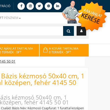
ZTRÁCIÓ
FT
PÉNZNEM
AZ AJÁNLAT TARTALMA
A KOSÁR TARTALMA
0 TERMÉK
- 0FT
0 TERMÉK
- 0FT
4145 50 01
i Bázis kézmosó 50x40 cm, 1
al középen, fehér 4145 50
 Bázis kézmosó 50x40 cm, 1
l középen, fehér 4145 50 01
i Család: Bázis Név: Kézmosó Csapfurat: 1 furattal középen