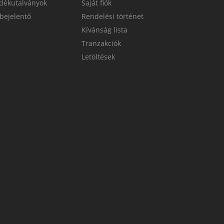
dékutalványok
Saját fiók
bejelentő
Rendelési történet
Kívánság lista
Tranzakciók
Letöltések