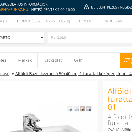
KAPCSOLATOS INFORMÁCIÓK:
BEJELENTKEZÉS
/
REGIS
VENYARUHAZ.HU
- HÉTFŐ-PÉNTEK 7:00-16:00
A (0)
TERMÉK ÖSSZEHASONLÍTÁS (0)
HÍRLEVÉL FELIRATKOZÁS
etés
Márkák
Kapcsolat
GYIK
mosó
Alföldi Bázis kézmosó 50x40 cm, 1 furattal középen, fehér 
Alföld
furatt
01
Alföldi
furatta
Gyártó: Alföld