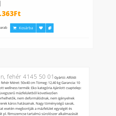
.363Ft
arab
Kosárba
en, fehér 4145 50 01
Gyártó: Alföldi
- fehér Méret: 50x40 cm Tömeg: 12,40 kg Garancia: 10
lott wellness termék: Eko kategória Ajánlott csaptelep:
z üvegszerű mázfelületből következően
terhelhetők, nem deformálódnak, nem igényelnek
ítószerek káros hatásainak. Nagy töménységű savak,
lat esetén megbontják a mázfelület egységét és
hát pl. fémszemcse tartalmú súrolószer alkalmazását