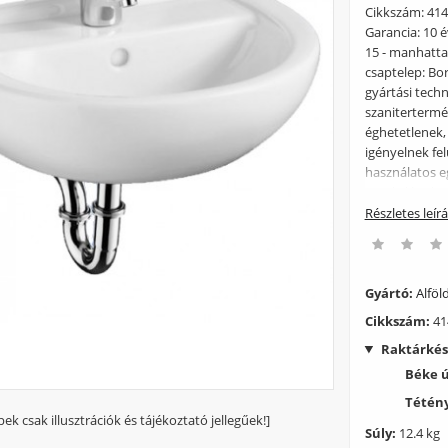
Cikkszám: 4145
Garancia: 10 é
15 - manhatta
csaptelep: Bo
gyártási tech
szaniterterm
éghetetlenek,
igényelnek fel
használatos e
savak, lúgok 
azok rendszer
Részletes leír
mattulást oko
karcoló hatás
alkalmazását 
fenti előnyei 
Gyártó:
Alföld
ezért óvni kel
Cikkszám:
41
máz, nagyobb 
Raktárkés
eredményezhet
bármilyen tár
Béke 
károkért nem 
Tétény
pek csak illusztrációk és tájékoztató jellegűek!]
Súly:
12.4 kg