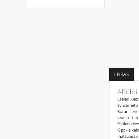
LEÍRÁS
Alföld
Család: Báz
év Elérhető 
Boran Lehet
szaniterter
felületi kez
lúgok alkal
mattulást o