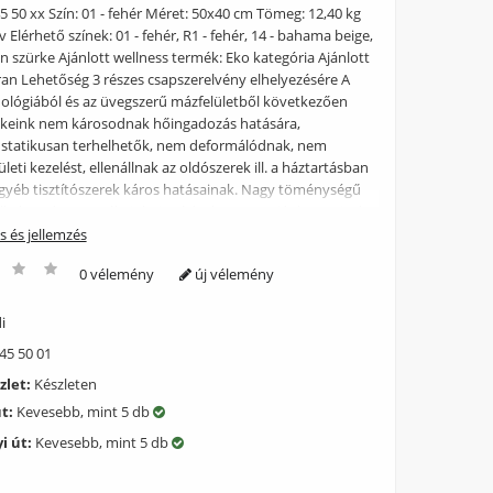
 50 xx Szín: 01 - fehér Méret: 50x40 cm Tömeg: 12,40 kg
v Elérhető színek: 01 - fehér, R1 - fehér, 14 - bahama beige,
n szürke Ajánlott wellness termék: Eko kategória Ajánlott
ran Lehetőség 3 részes csapszerelvény elhelyezésére A
nológiából és az üvegszerű mázfelületből következően
ékeink nem károsodnak hőingadozás hatására,
 statikusan terhelhetők, nem deformálódnak, nem
ületi kezelést, ellenállnak az oldószerek ill. a háztartásban
gyéb tisztítószerek káros hatásainak. Nagy töménységű
alkalmazása termékeink tisztításakor nem ajánlott, mivel
es használat esetén megbontják a mázfelület egységét és
ás és jellemzés
znak. Emellett a felületet óvni kell a kemény fémek
0 vélemény
új vélemény
ától (tehát pl. fémszemcse tartalmú súrolószer
nem javasoljuk). Az üvegszerű mázfelület és a kerámia
mellett egy nagy hátránnyal bír: rideg és emiatt törékeny,
i
l a hirtelen mechanikai hatásoktól, ütésektől, mert az a
45 50 01
dinamikus igénybevétel esetén maga a termék törését
zlet:
Készleten
i. Az ilyen, nem rendeltetésszerű használat (pl.
gy termékbe történő beleejtése) során keletkezett
út:
Kevesebb, mint 5 db
áll módunkban felelősséget vállalni.
i út:
Kevesebb, mint 5 db