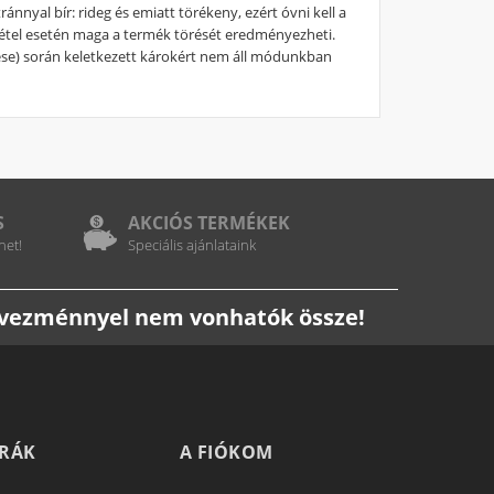
ánnyal bír: rideg és emiatt törékeny, ezért óvni kell a
vétel esetén maga a termék törését eredményezheti.
tése) során keletkezett károkért nem áll módunkban
S
AKCIÓS TERMÉKEK
het!
Speciális ajánlataink
edvezménnyel nem vonhatók össze!
TRÁK
A FIÓKOM