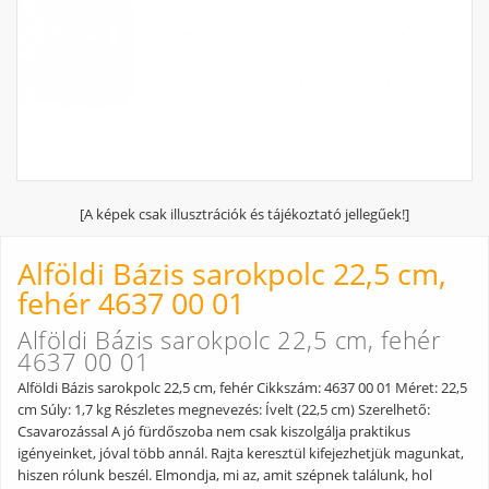
[A képek csak illusztrációk és tájékoztató jellegűek!]
Alföldi Bázis sarokpolc 22,5 cm,
fehér 4637 00 01
Alföldi Bázis sarokpolc 22,5 cm, fehér
4637 00 01
Alföldi Bázis sarokpolc 22,5 cm, fehér Cikkszám: 4637 00 01 Méret: 22,5
cm Súly: 1,7 kg Részletes megnevezés: Ívelt (22,5 cm) Szerelhető:
Csavarozással A jó fürdőszoba nem csak kiszolgálja praktikus
igényeinket, jóval több annál. Rajta keresztül kifejezhetjük magunkat,
hiszen rólunk beszél. Elmondja, mi az, amit szépnek találunk, hol