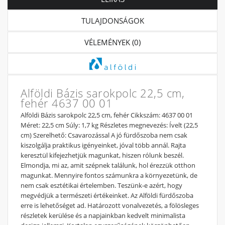
TULAJDONSÁGOK
VÉLEMÉNYEK (0)
Alföldi Bázis sarokpolc 22,5 cm,
fehér 4637 00 01
Alföldi Bázis sarokpolc 22,5 cm, fehér Cikkszám: 4637 00 01
Méret: 22,5 cm Súly: 1,7 kg Részletes megnevezés: Ívelt (22,5
cm) Szerelhető: Csavarozással A jó fürdőszoba nem csak
kiszolgálja praktikus igényeinket, jóval több annál. Rajta
keresztül kifejezhetjük magunkat, hiszen rólunk beszél.
Elmondja, mi az, amit szépnek találunk, hol érezzük otthon
magunkat. Mennyire fontos számunkra a környezetünk, de
nem csak esztétikai értelemben. Teszünk-e azért, hogy
megvédjük a természeti értékeinket. Az Alföldi fürdőszoba
erre is lehetőséget ad. Határozott vonalvezetés, a fölösleges
részletek kerülése és a napjainkban kedvelt minimalista