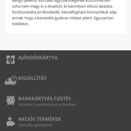
design jellemzi. Kortalan egyszerűségének köszönhetően
soha nem megy ki a divatból, és bármilyen stílusú lakásba,
fürdőszobába jól illeszkedik. Kézzelfogható bizonyítékát adja
annak, hogy a kevesebb gyakran többet jelent. Egyszerűen
tökéletes.
AJÁNDÉKKÁRTYA
KISZÁLLÍTÁS
BANKKÁRTYÁS FIZETÉS
Immáron bankkártyával is fizethet!
AKCIÓS TERMÉKEK
Speciális ajánlataink