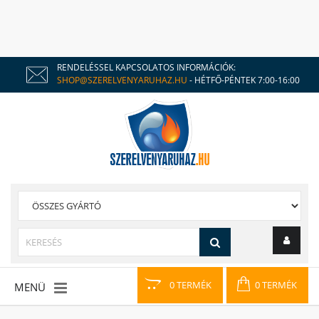
RENDELÉSSEL KAPCSOLATOS INFORMÁCIÓK:
SHOP@SZERELVENYARUHAZ.HU
- HÉTFŐ-PÉNTEK 7:00-16:00
0 TERMÉK
0 TERMÉK
MENÜ