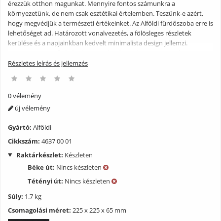
érezzük otthon magunkat. Mennyire fontos számunkra a
környezetünk, de nem csak esztétikai értelemben. Teszünk-e azért,
hogy megvédjük a természeti értékeinket. Az Alföldi fürdőszoba erre is
lehetőséget ad. Határozott vonalvezetés, a fölösleges részletek
kerülése és a napjainkban kedvelt minimalista design jellemzi.
Kortalan egyszerűségének köszönhetően soha nem megy ki a
divatból, és bármilyen stílusú lakásba, fürdőszobába jól illeszkedik.
Részletes leírás és jellemzés
Kézzelfogható bizonyítékát adja annak, hogy a kevesebb gyakran
többet jelent. Egyszerűen tökéletes.
0 vélemény
új vélemény
Gyártó:
Alföldi
Cikkszám:
4637 00 01
Raktárkészlet:
Készleten
Béke út:
Nincs készleten
Tétényi út:
Nincs készleten
Súly:
1.7 kg
Csomagolási méret:
225 x 225 x 65 mm