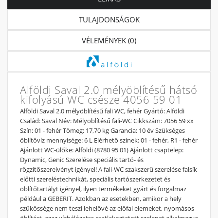
TULAJDONSÁGOK
VÉLEMÉNYEK (0)
Alföldi Saval 2.0 mélyöblítésű hátsó
kifolyású WC csésze 4056 59 01
Alföldi Saval 2.0 mélyöblítésű fali WC, fehér Gyártó: Alföldi
Család: Saval Név: Mélyöblítésű fali-WC Cikkszám: 7056 59 xx
Szín: 01 - fehér Tömeg: 17,70 kg Garancia: 10 év Szükséges
öblítővíz mennyisége: 6 L Elérhető színek: 01 - fehér, R1 - fehér
Ajánlott WC-ülőke: Alföldi (8780 95 01) Ajánlott csaptelep:
Dynamic, Genic Szerelése speciális tartó- és
rögzítőszerelvényt igényel! A fali-WC szakszerű szerelése falsík
előtti szereléstechnikát, speciális tartószerkezetet és
öblítőtartályt igényel, ilyen termékeket gyárt és forgalmaz
például a GEBERIT. Azokban az esetekben, amikor a hely
szűkössége nem teszi lehelővé az előfal elemeket, nyomásos
öblítést, azaz vízhálózatra csatlakoztatott szelepet alkalmazva