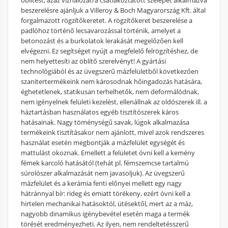
beszerelésre ajánljuk a Villeroy & Boch Magyarország Kft. által
forgalmazott rögzítőkeretet. A rögzítőkeret beszerelése a
padlóhoz történő lecsavarozással történik, amelyet a
betonozást és a burkolatok lerakását megelőzően kell
elvégezni. Ez segítséget nyújt a megfelelő felrögzítéshez, de
nem helyettesíti az öblítő szerelvényt! A gyártási
technológiából és az üvegszerű mázfelületből következően
szanitertermékeink nem károsodnak hőingadozás hatására,
éghetetlenek, statikusan terhelhetők, nem deformálódnak,
nem igényelnek felületi kezelést, ellenállnak az oldószerek ill. a
háztartásban használatos egyéb tisztítószerek káros
hatásainak. Nagy töménységű savak, lúgok alkalmazása
termékeink tisztításakor nem ajánlott, mivel azok rendszeres
használat esetén megbontják a mázfelület egységét és
mattulást okoznak. Emellett a felületet óvni kell a kemény
fémek karcoló hatásától (tehát pl. fémszemcse tartalmú
súrolószer alkalmazását nem javasoljuk). Az üvegszerű
mázfelület és a kerámia fenti előnyei mellett egy nagy
hátránnyal bír: rideg és emiatt törékeny, ezért óvni kell a
hirtelen mechanikai hatásoktól, ütésektől, mert az a máz,
nagyobb dinamikus igénybevétel esetén maga a termék
törését eredményezheti. Az ilyen, nem rendeltetésszerű