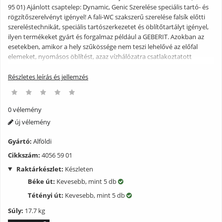
95 01) Ajánlott csaptelep: Dynamic, Genic Szerelése speciális tartó- és
rögzítőszerelvényt igényel! A fali-WC szakszerű szerelése falsík előtti
szereléstechnikát, speciális tartószerkezetet és öblítőtartályt igényel,
ilyen termékeket gyárt és forgalmaz például a GEBERIT. Azokban az
esetekben, amikor a hely szűkössége nem teszi lehelővé az előfal
elemeket, nyomásos öblítést, azaz vízhálózatra csatlakoztatott
szelepet alkalmazva beszerelésre ajánljuk a Villeroy & Boch
Magyarország Kft. által forgalmazott rögzítőkeretet. A rögzítőkeret
Részletes leírás és jellemzés
beszerelése a padlóhoz történő lecsavarozással történik, amelyet a
betonozást és a burkolatok lerakását megelőzően kell elvégezni. Ez
segítséget nyújt a megfelelő felrögzítéshez, de nem helyettesíti az
0 vélemény
öblítő szerelvényt! A gyártási technológiából és az üvegszerű
új vélemény
mázfelületből következően szanitertermékeink nem károsodnak
hőingadozás hatására, éghetetlenek, statikusan terhelhetők, nem
Gyártó:
Alföldi
deformálódnak, nem igényelnek felületi kezelést, ellenállnak az
Cikkszám:
4056 59 01
oldószerek ill. a háztartásban használatos egyéb tisztítószerek káros
hatásainak. Nagy töménységű savak, lúgok alkalmazása termékeink
Raktárkészlet:
Készleten
tisztításakor nem ajánlott, mivel azok rendszeres használat esetén
Béke út:
Kevesebb, mint 5 db
megbontják a mázfelület egységét és mattulást okoznak. Emellett a
felületet óvni kell a kemény fémek karcoló hatásától (tehát pl.
Tétényi út:
Kevesebb, mint 5 db
fémszemcse tartalmú súrolószer alkalmazását nem javasoljuk). Az
Súly:
17.7 kg
üvegszerű mázfelület és a kerámia fenti előnyei mellett egy nagy