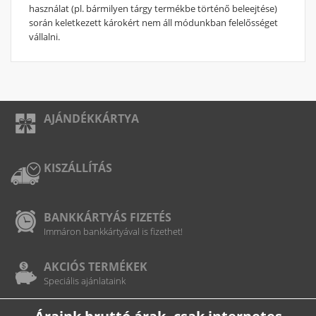
használat (pl. bármilyen tárgy termékbe történő beleejtése)
során keletkezett károkért nem áll módunkban felelősséget
vállalni.
AJÁNDÉKKÁRTYA
KISZÁLLÍTÁS
BANKKÁRTYÁS FIZETÉS
Immáron bankkártyával is fizethet!
AKCIÓS TERMÉKEK
Speciális ajánlataink