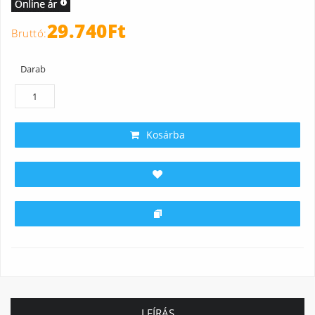
hátránnyal bír: rideg és emiatt törékeny, ezért óvni kell a hirtelen
mechanikai hatásoktól, ütésektől, mert az a máz, nagyobb dinamikus
29.740Ft
igénybevétel esetén maga a termék törését eredményezheti. Az ilyen,
nem rendeltetésszerű használat (pl. bármilyen tárgy termékbe
történő beleejtése) során keletkezett károkért nem áll módunkban
Darab
felelősséget vállalni.
Kosárba
LEÍRÁS