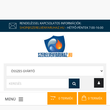
RENDELÉSSEL KAPCSOLATOS INFORMÁCIÓK:
SHOP@SZERELVENYARUHAZ.HU
- HÉTFŐ-PÉNTEK 7:00-16:00
0 TERMÉK
0 TERMÉK
MENÜ