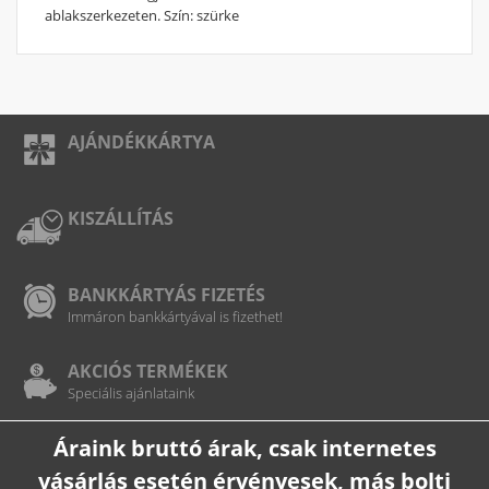
ablakszerkezeten. Szín: szürke
AJÁNDÉKKÁRTYA
KISZÁLLÍTÁS
BANKKÁRTYÁS FIZETÉS
Immáron bankkártyával is fizethet!
AKCIÓS TERMÉKEK
Speciális ajánlataink
Áraink bruttó árak, csak internetes
vásárlás esetén érvényesek, más bolti