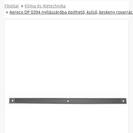
Főoldal
Klíma és légtechnika
Aereco DP 0394 nyílászáróba építhető, külső, keskeny rovarrác