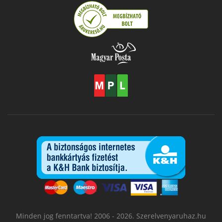
Minden jog fenntartva! 2006 - 2026. Szerelvenyaruhaz.hu