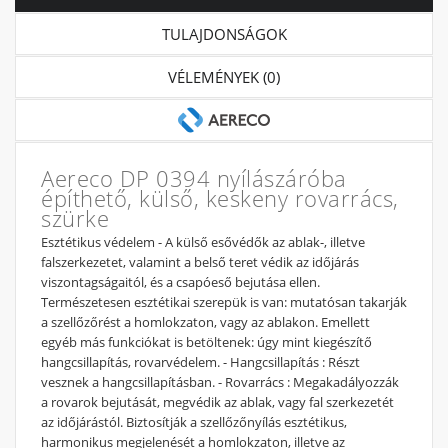
TULAJDONSÁGOK
VÉLEMÉNYEK (0)
Aereco DP 0394 nyílászáróba
építhető, külső, keskeny rovarrács,
szürke
Esztétikus védelem - A külső esővédők az ablak-, illetve
falszerkezetet, valamint a belső teret védik az időjárás
viszontagságaitól, és a csapóeső bejutása ellen.
Természetesen esztétikai szerepük is van: mutatósan takarják
a szellőzőrést a homlokzaton, vagy az ablakon. Emellett
egyéb más funkciókat is betöltenek: úgy mint kiegészítő
hangcsillapítás, rovarvédelem. - Hangcsillapítás : Részt
vesznek a hangcsillapításban. - Rovarrács : Megakadályozzák
a rovarok bejutását, megvédik az ablak, vagy fal szerkezetét
az időjárástól. Biztosítják a szellőzőnyílás esztétikus,
harmonikus megjelenését a homlokzaton, illetve az