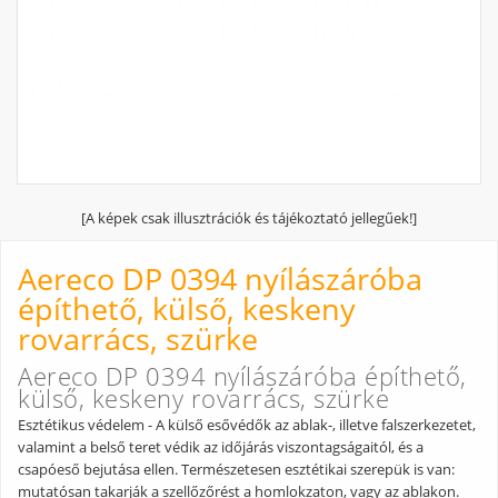
[A képek csak illusztrációk és tájékoztató jellegűek!]
Aereco DP 0394 nyílászáróba
építhető, külső, keskeny
rovarrács, szürke
Aereco DP 0394 nyílászáróba építhető,
külső, keskeny rovarrács, szürke
Esztétikus védelem - A külső esővédők az ablak-, illetve falszerkezetet,
valamint a belső teret védik az időjárás viszontagságaitól, és a
csapóeső bejutása ellen. Természetesen esztétikai szerepük is van:
mutatósan takarják a szellőzőrést a homlokzaton, vagy az ablakon.