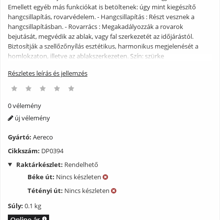
Emellett egyéb más funkciókat is betöltenek: úgy mint kiegészítő
hangcsillapítás, rovarvédelem. - Hangcsillapítás : Részt vesznek a
hangcsillapításban. - Rovarrács : Megakadályozzák a rovarok
bejutását, megvédik az ablak, vagy fal szerkezetét az időjárástól.
Biztosítják a szellőzőnyílás esztétikus, harmonikus megjelenését a
homlokzaton, illetve az ablakszerkezeten. Szín: szürke
Részletes leírás és jellemzés
0 vélemény
új vélemény
Gyártó:
Aereco
Cikkszám:
DP0394
Raktárkészlet:
Rendelhető
Béke út:
Nincs készleten
Tétényi út:
Nincs készleten
Súly:
0.1 kg