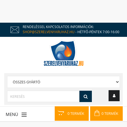
RENDELÉSSEL KAPCSOLATOS INFORMÁCIÓK:
SHOP@SZERELVENYARUHAZ.HU
- HÉTFŐ-PÉNTEK 7:00-16:00
0 TERMÉK
0 TERMÉK
MENÜ