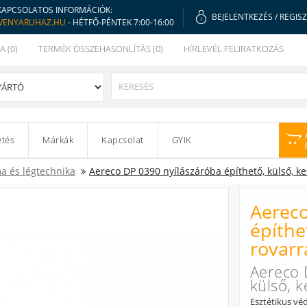
KAPCSOLATOS INFORMÁCIÓK:
BEJELENTKEZÉS
/
REGIS
VENYARUHAZ.HU
- HÉTFŐ-PÉNTEK 7:00-16:00
A (0)
TERMÉK ÖSSZEHASONLÍTÁS (0)
HÍRLEVÉL FELIRATKOZÁS
etés
Márkák
Kapcsolat
GYIK
a és légtechnika
Aereco DP 0390 nyílászáróba építhető, külső, ke
Aereco
építhe
rovarr
Aereco 
külső, k
Esztétikus véd