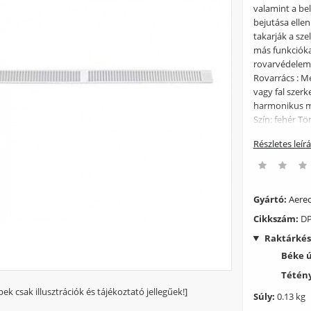
valamint a bel
bejutása elle
takarják a sz
más funkciókat
rovarvédelem. 
Rovarrács : M
vagy fal szerke
harmonikus me
Szín: fehér T
Részletes leír
Gyártó:
Aere
Cikkszám:
DP
Raktárkés
Béke 
Tétény
pek csak illusztrációk és tájékoztató jellegűek!]
Súly:
0.13 kg