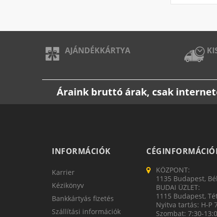
AJÁNDÉKKÁRTYA
KI
Áraink bruttó árak, csak intern
INFORMÁCIÓK
CÉGINFORMÁCIÓ
KÖZPONT:
Karrier
1135 Budapest, Bék
Kézikönyv
BUDAI ÜZLET:
1115 Budapest, Tét
Bankkártyás fizetés
Nyitva tartás: H-P 
Szállítási információk
Szombat: 7:30-13: