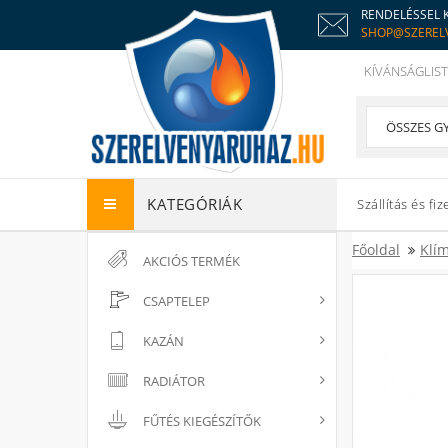
RENDELÉSSEL 
SHOP@SZEREL
KÍVÁNSÁGLIST
KATEGÓRIÁK
Szállítás és fiz
Főoldal
Klím
AKCIÓS TERMÉK
CSAPTELEP
KAZÁN
RADIÁTOR
FŰTÉS KIEGÉSZÍTŐK