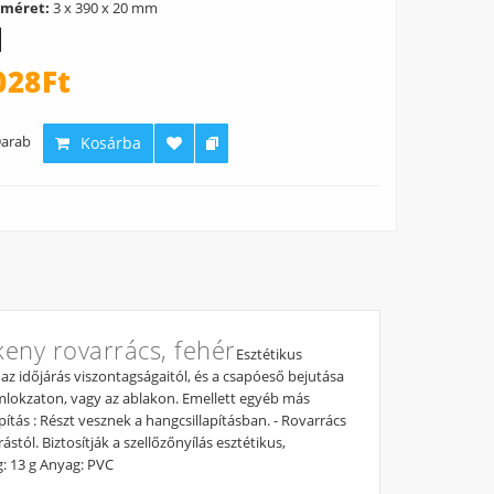
 méret:
3 x 390 x 20 mm
028Ft
arab
Kosárba
keny rovarrács, fehér
Esztétikus
k az időjárás viszontagságaitól, és a csapóeső bejutása
omlokzaton, vagy az ablakon. Emellett egyéb más
pítás : Részt vesznek a hangcsillapításban. - Rovarrács
tól. Biztosítják a szellőzőnyílás esztétikus,
: 13 g Anyag: PVC