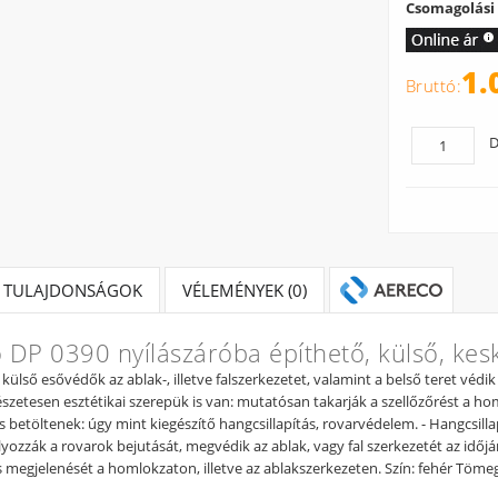
Csomagolási
1.
D
TULAJDONSÁGOK
VÉLEMÉNYEK (0)
 DP 0390 nyílászáróba építhető, külső, kes
külső esővédők az ablak-, illetve falszerkezetet, valamint a belső teret védi
észetesen esztétikai szerepük is van: mutatósan takarják a szellőzőrést a h
s betöltenek: úgy mint kiegészítő hangcsillapítás, rovarvédelem. - Hangcsilla
ozzák a rovarok bejutását, megvédik az ablak, vagy fal szerkezetét az időjárás
megjelenését a homlokzaton, illetve az ablakszerkezeten. Szín: fehér Tömeg