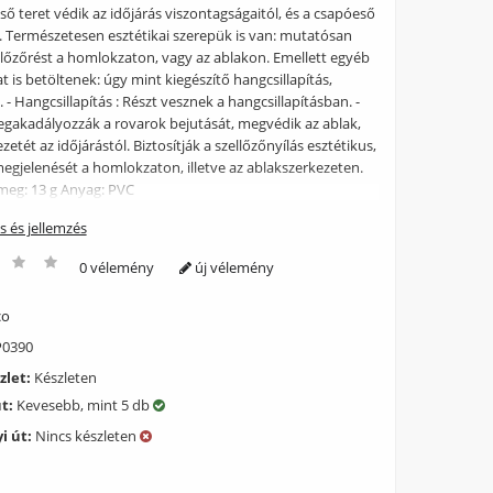
ső teret védik az időjárás viszontagságaitól, és a csapóeső
n. Természetesen esztétikai szerepük is van: mutatósan
ellőzőrést a homlokzaton, vagy az ablakon. Emellett egyéb
 is betöltenek: úgy mint kiegészítő hangcsillapítás,
- Hangcsillapítás : Részt vesznek a hangcsillapításban. -
egakadályozzák a rovarok bejutását, megvédik az ablak,
zetét az időjárástól. Biztosítják a szellőzőnyílás esztétikus,
gjelenését a homlokzaton, illetve az ablakszerkezeten.
ömeg: 13 g Anyag: PVC
ás és jellemzés
0 vélemény
új vélemény
co
0390
zlet:
Készleten
út:
Kevesebb, mint 5 db
i út:
Nincs készleten