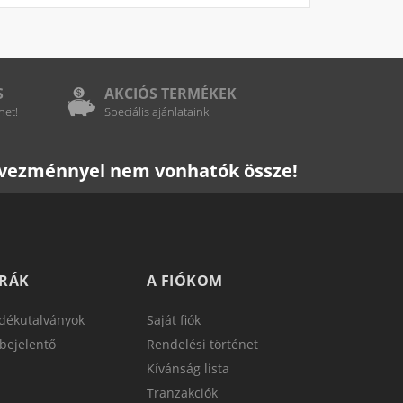
S
AKCIÓS TERMÉKEK
het!
Speciális ajánlataink
edvezménnyel nem vonhatók össze!
TRÁK
A FIÓKOM
dékutalványok
Saját fiók
bejelentő
Rendelési történet
Kívánság lista
Tranzakciók