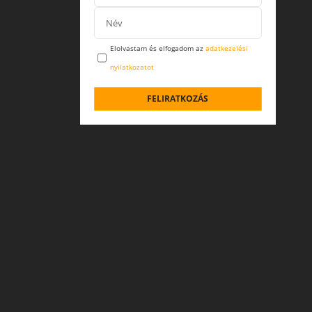
Elolvastam és elfogadom az
adatkezelési
nyilatkozatot
FELIRATKOZÁS