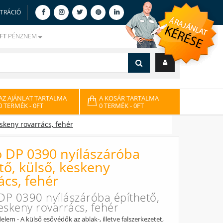
ZTRÁCIÓ
FT
PÉNZNEM
AZ AJÁNLAT TARTALMA
A KOSÁR TARTALMA
0 TERMÉK
- 0FT
0 TERMÉK
- 0FT
skeny rovarrács, fehér
 DP 0390 nyílászáróba
tő, külső, keskeny
ács, fehér
DP 0390 nyílászáróba építhető,
eskeny rovarrács, fehér
elem - A külső esővédők az ablak-, illetve falszerkezetet,