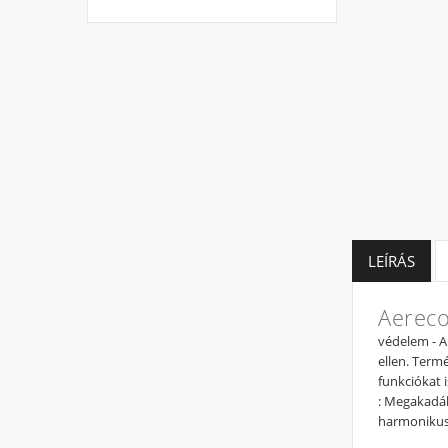
LEÍRÁS
Aereco
védelem - A 
ellen. Term
funkciókat i
: Megakadály
harmonikus 