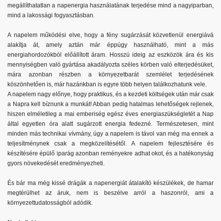
megállíthatatlan a napenergia használatának terjedése mind a nagyiparban,
mind a lakossági fogyasztásban.
A napelem működési elve, hogy a fény sugárzását közvetlenül energiává
alakítja át, amely aztán már éppúgy használható, mint a más
energiahordozókból előállított áram. Hosszú ideig az eszközök ára és kis
mennyiségben való gyártása akadályozta széles körben való elterjedésüket,
mára azonban részben a környezetbarát szemlélet terjedésének
köszönhetően is, már hazánkban is egyre több helyen találkozhatunk vele.
A napelem nagy előnye, hogy praktikus, és a kezdeti költségek után már csak
a Napra kell bíznunk a munkát! Abban pedig hatalmas lehetőségek rejlenek,
hiszen elméletileg a mai emberiség egész éves energiaszükségletét a Nap
által egyetlen óra alatt sugárzott energia fedezné. Természetesen, mint
minden más technikai vívmány, úgy a napelem is távol van még ma ennek a
teljesítménynek csak a megközelítésétől. A napelem fejlesztésére és
készítésére épülő iparág azonban reményekre adhat okot, és a hatékonyság
gyors növekedését eredményezheti.
És bár ma még kissé drágák a napenergiát átalakító készülékek, de hamar
megtérülhet az áruk, nem is beszélve arról a haszonról, ami a
környezettudatosságból adódik.