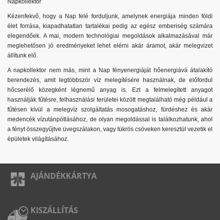
Napkollektor
Kézenfekvő, hogy a Nap felé forduljunk, amelynek energiája minden földi
élet forrása, kiapadhatatlan tartalékai pedig az egész emberiség számára
elegendőek. A mai, modern technológiai megoldások alkalmazásával már
meglehetősen jó eredményeket lehet elérni akár áramot, akár melegvizet
állítunk elő.
A napkollektor nem más, mint a Nap fényenergiáját hőenergiává átalakító
berendezés, amit legtöbbször víz melegítésére használnak, de előfordul
hőcserélő közegként légnemű anyag is. Ezt a felmelegített anyagot
használják fűtésre, felhasználási területei között megtalálható még például a
fűtésen kívül a melegvíz szolgáltatás mosogatáshoz, fürdéshez és akár
medencék vízutánpótlásához, de olyan megoldással is találkozhatunk, ahol
a fényt összegyűjtve üvegszálakon, vagy tükrös csöveken keresztül vezetik el
épületek világításához.
AJÁNDÉKKÁRTYA
KISZÁLLÍTÁS