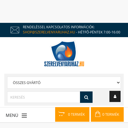
RENDELÉSSEL KAPCSOLATOS INFORMÁCIÓK:
SHOP@SZERELVENYARUHAZ.HU
- HÉTFŐ-PÉNTEK 7:00-16:00
0 TERMÉK
0 TERMÉK
MENÜ