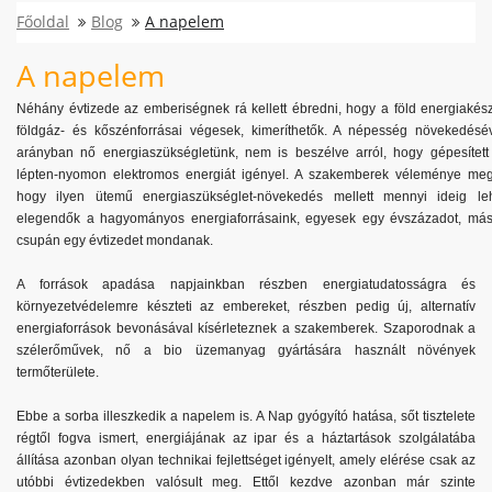
Főoldal
Blog
A napelem
A napelem
Néhány évtizede az emberiségnek rá kellett ébredni, hogy a föld energiakészl
földgáz- és kőszénforrásai végesek, kimeríthetők. A népesség növekedésé
arányban nő energiaszükségletünk, nem is beszélve arról, hogy gépesítet
lépten-nyomon elektromos energiát igényel. A szakemberek véleménye mego
hogy ilyen ütemű energiaszükséglet-növekedés mellett mennyi ideig l
elegendők a hagyományos energiaforrásaink, egyesek egy évszázadot, má
csupán egy évtizedet mondanak.
A források apadása napjainkban részben energiatudatosságra és
környezetvédelemre készteti az embereket, részben pedig új, alternatív
energiaforrások bevonásával kísérleteznek a szakemberek. Szaporodnak a
szélerőművek, nő a bio üzemanyag gyártására használt növények
termőterülete.
Ebbe a sorba illeszkedik a napelem is. A Nap gyógyító hatása, sőt tisztelete
régtől fogva ismert, energiájának az ipar és a háztartások szolgálatába
állítása azonban olyan technikai fejlettséget igényelt, amely elérése csak az
utóbbi évtizedekben valósult meg. Ettől kezdve azonban már szinte