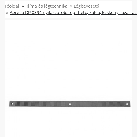
Főoldal
Klíma és légtechnika
Légbevezető
Aereco DP 0394 nyílászáróba építhető, külső, keskeny rovarrác