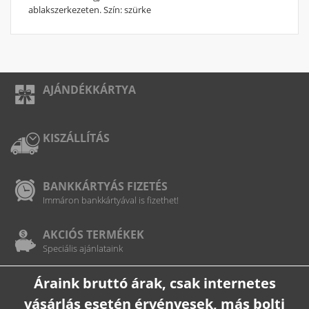
ablakszerkezeten. Szín: szürke
AJÁNDÉKKÁRTYA
KISZÁLLÍTÁS
BANKKÁRTYÁS FIZETÉS
Immáron bankkártyával is fizethet!
AKCIÓS TERMÉKEK
Speciális ajánlataink
Áraink bruttó árak, csak internetes
vásárlás esetén érvényesek, más bolti