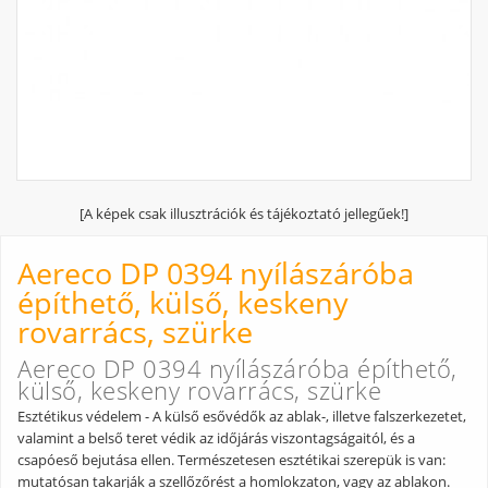
[A képek csak illusztrációk és tájékoztató jellegűek!]
Aereco DP 0394 nyílászáróba
építhető, külső, keskeny
rovarrács, szürke
Aereco DP 0394 nyílászáróba építhető,
külső, keskeny rovarrács, szürke
Esztétikus védelem - A külső esővédők az ablak-, illetve falszerkezetet,
valamint a belső teret védik az időjárás viszontagságaitól, és a
csapóeső bejutása ellen. Természetesen esztétikai szerepük is van:
mutatósan takarják a szellőzőrést a homlokzaton, vagy az ablakon.