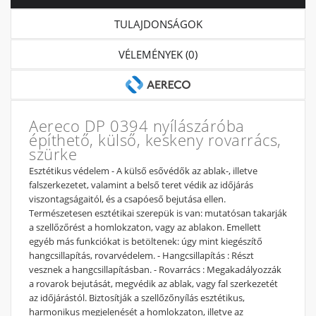
TULAJDONSÁGOK
VÉLEMÉNYEK (0)
Aereco DP 0394 nyílászáróba
építhető, külső, keskeny rovarrács,
szürke
Esztétikus védelem - A külső esővédők az ablak-, illetve
falszerkezetet, valamint a belső teret védik az időjárás
viszontagságaitól, és a csapóeső bejutása ellen.
Természetesen esztétikai szerepük is van: mutatósan takarják
a szellőzőrést a homlokzaton, vagy az ablakon. Emellett
egyéb más funkciókat is betöltenek: úgy mint kiegészítő
hangcsillapítás, rovarvédelem. - Hangcsillapítás : Részt
vesznek a hangcsillapításban. - Rovarrács : Megakadályozzák
a rovarok bejutását, megvédik az ablak, vagy fal szerkezetét
az időjárástól. Biztosítják a szellőzőnyílás esztétikus,
harmonikus megjelenését a homlokzaton, illetve az