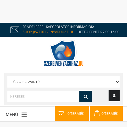
RENDELÉSSEL KAPCSOLATOS INFORMÁCIÓK:
SHOP@SZERELVENYARUHAZ.HU
- HÉTFŐ-PÉNTEK 7:00-16:00
0 TERMÉK
0 TERMÉK
MENÜ