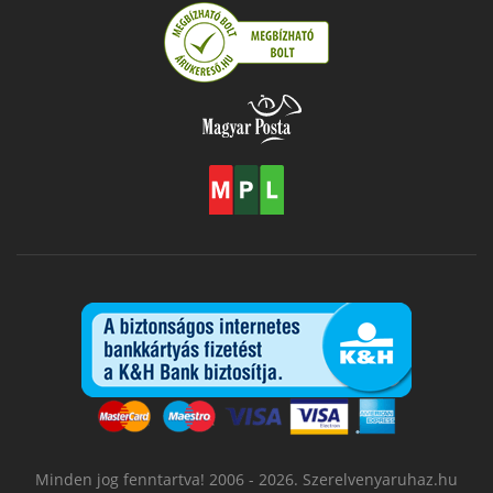
Minden jog fenntartva! 2006 - 2026. Szerelvenyaruhaz.hu