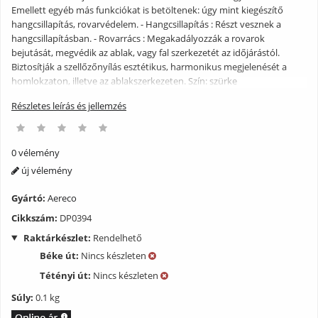
Emellett egyéb más funkciókat is betöltenek: úgy mint kiegészítő
hangcsillapítás, rovarvédelem. - Hangcsillapítás : Részt vesznek a
hangcsillapításban. - Rovarrács : Megakadályozzák a rovarok
bejutását, megvédik az ablak, vagy fal szerkezetét az időjárástól.
Biztosítják a szellőzőnyílás esztétikus, harmonikus megjelenését a
homlokzaton, illetve az ablakszerkezeten. Szín: szürke
Részletes leírás és jellemzés
0 vélemény
új vélemény
Gyártó:
Aereco
Cikkszám:
DP0394
Raktárkészlet:
Rendelhető
Béke út:
Nincs készleten
Tétényi út:
Nincs készleten
Súly:
0.1 kg