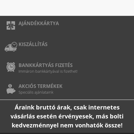
AJÁNDÉKKÁRTYA
KISZÁLLÍTÁS
BANKKÁRTYÁS FIZETÉS
Immáron bankkártyával is fizethet!
AKCIÓS TERMÉKEK
Speciális ajánlataink
Áraink bruttó árak, csak internetes
vásárlás esetén érvényesek, más bolti
kedvezménnyel nem vonhatók össze!