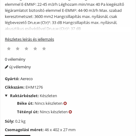
elemmel E-EMM²: 22-45 m3/h Léghozam min/max 40 Pa kiegészítő
légáramlatot biztosító elemmel E-EMM²: 44-90 m3/h Max. szabad
keresztmetszet: 3600 mm2 Hangcsillapítás max. nyílásnál, csak
légbevezető Dn,e,w (Ctr)¹: 33 dB Hangcsillapítás max. nyílásnál,
akusztikus esővédővel Dn,e,w (Ctr)²: 37 dB
Részletes leírás és jellemzés
0 vélemény
új vélemény
Gyártó:
Aereco
Cikkszám:
EHM1276
Raktárkészlet:
Készleten
Béke út:
Nincs készleten
Tétényi út:
Nincs készleten
Súly:
0.2 kg
Csomagolási méret:
46 x 402 x 27 mm