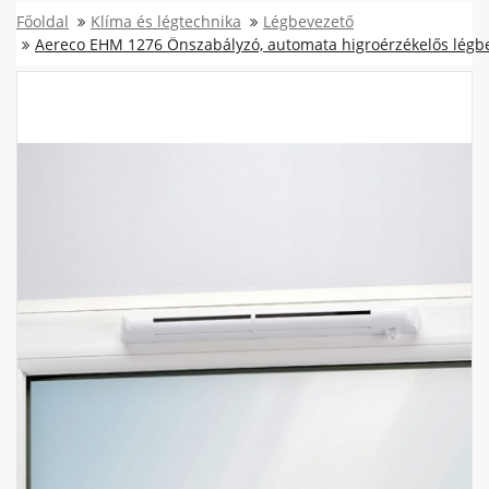
Főoldal
Klíma és légtechnika
Légbevezető
Aereco EHM 1276 Önszabályzó, automata higroérzékelős légb