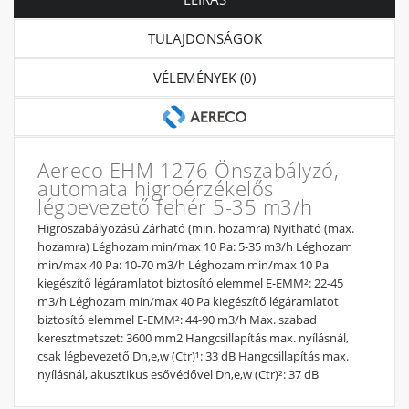
TULAJDONSÁGOK
VÉLEMÉNYEK (0)
Aereco EHM 1276 Önszabályzó,
automata higroérzékelős
légbevezető fehér 5-35 m3/h
Higroszabályozású Zárható (min. hozamra) Nyitható (max.
hozamra) Léghozam min/max 10 Pa: 5-35 m3/h Léghozam
min/max 40 Pa: 10-70 m3/h Léghozam min/max 10 Pa
kiegészítő légáramlatot biztosító elemmel E-EMM²: 22-45
m3/h Léghozam min/max 40 Pa kiegészítő légáramlatot
biztosító elemmel E-EMM²: 44-90 m3/h Max. szabad
keresztmetszet: 3600 mm2 Hangcsillapítás max. nyílásnál,
csak légbevezető Dn,e,w (Ctr)¹: 33 dB Hangcsillapítás max.
nyílásnál, akusztikus esővédővel Dn,e,w (Ctr)²: 37 dB