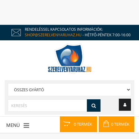
RENDELÉSSEL KAPCSOLATOS INFORMÁCIÓK:
SHOP@SZERELVENYARUHAZ.HU
- HÉTFŐ-PÉNTEK 7:00-16:00
0 TERMÉK
0 TERMÉK
MENÜ