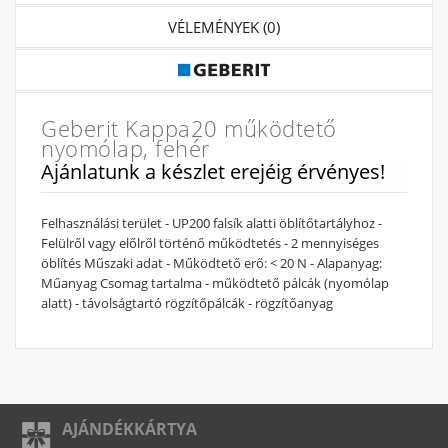
VÉLEMÉNYEK (0)
Geberit Kappa20 működtető
nyomólap, fehér
Ajánlatunk a készlet erejéig érvényes!
Felhasználási terület - UP200 falsík alatti öblítőtartályhoz -
Felülről vagy előlről történő működtetés - 2 mennyiséges
öblítés Műszaki adat - Működtető erő: < 20 N - Alapanyag:
Műanyag Csomag tartalma - működtető pálcák (nyomólap
alatt) - távolságtartó rögzítőpálcák - rögzítőanyag
AJÁNDÉKKÁRTYA