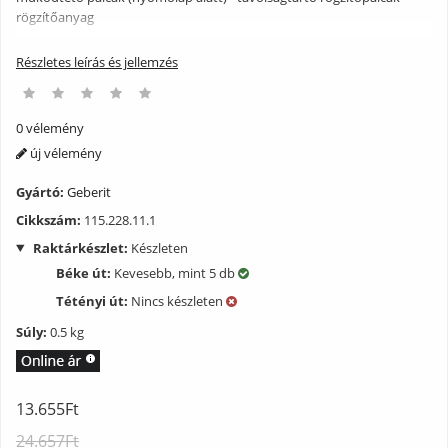
rögzítőanyag
Részletes leírás és jellemzés
0 vélemény
új vélemény
Gyártó:
Geberit
Cikkszám:
115.228.11.1
Raktárkészlet:
Készleten
Béke út:
Kevesebb, mint 5 db
Tétényi út:
Nincs készleten
Súly:
0.5 kg
13.655Ft
24.657Ft