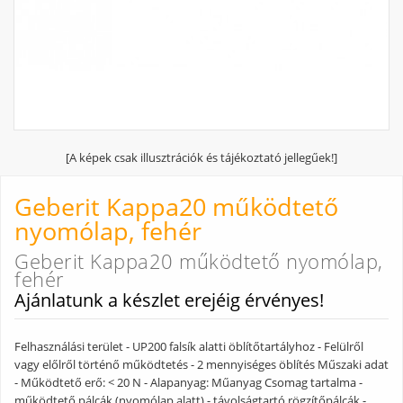
[A képek csak illusztrációk és tájékoztató jellegűek!]
Geberit Kappa20 működtető
nyomólap, fehér
Geberit Kappa20 működtető nyomólap,
fehér
Ajánlatunk a készlet erejéig érvényes!
Felhasználási terület - UP200 falsík alatti öblítőtartályhoz - Felülről
vagy előlről történő működtetés - 2 mennyiséges öblítés Műszaki adat
- Működtető erő: < 20 N - Alapanyag: Műanyag Csomag tartalma -
működtető pálcák (nyomólap alatt) - távolságtartó rögzítőpálcák -