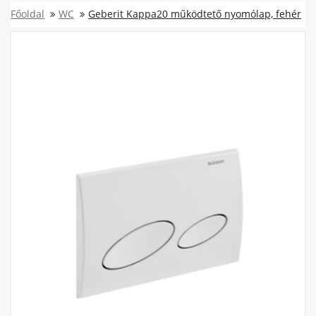
Főoldal
WC
Geberit Kappa20 működtető nyomólap, fehér