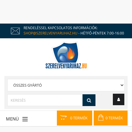
RENDELÉSSEL KAPCSOLATOS INFORMÁCIÓK:
SHOP@SZERELVENYARUHAZ.HU
- HÉTFŐ-PÉNTEK 7:00-16:00
0 TERMÉK
0 TERMÉK
MENÜ